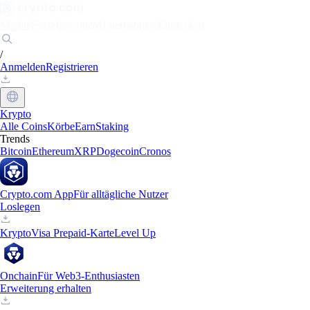
Märkte
Einzelpersonen
Unternehmen
Entdecken
/
Anmelden
Registrieren
Krypto
Alle Coins
Körbe
Earn
Staking
Trends
Bitcoin
Ethereum
XRP
Dogecoin
Cronos
Crypto.com App
Für alltägliche Nutzer
Loslegen
Krypto
Visa Prepaid-Karte
Level Up
Onchain
Für Web3-Enthusiasten
Erweiterung erhalten