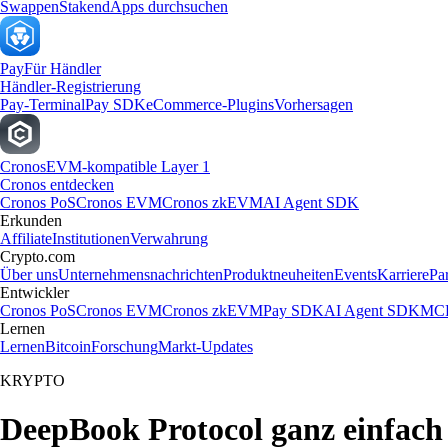
Swappen
Staken
dApps durchsuchen
Pay
Für Händler
Händler-Registrierung
Pay-Terminal
Pay SDK
eCommerce-Plugins
Vorhersagen
Cronos
EVM-kompatible Layer 1
Cronos entdecken
Cronos PoS
Cronos EVM
Cronos zkEVM
AI Agent SDK
Erkunden
Affiliate
Institutionen
Verwahrung
Crypto.com
Über uns
Unternehmensnachrichten
Produktneuheiten
Events
Karriere
Pa
Entwickler
Cronos PoS
Cronos EVM
Cronos zkEVM
Pay SDK
AI Agent SDK
MCP
Lernen
Lernen
Bitcoin
Forschung
Markt-Updates
KRYPTO
DeepBook Protocol ganz einfach