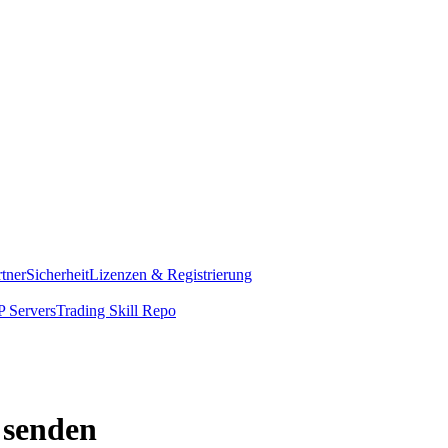
rtner
Sicherheit
Lizenzen & Registrierung
 Servers
Trading Skill Repo
 senden