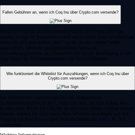
Fallen Gebühren an, wenn ich Coq Inu über Crypto.com versende?
Wenn Sie Coq Inu an einen anderen Nutzer der Crypto.com App
senden, erfolgt die Transaktion sofort und es fallen keine Gebühren an.
Wenn Sie sich entscheiden, Ihre Coq Inu an eine externe Wallet
auszuzahlen, fallen die standardmäßigen Netzwerk-
Auszahlungsgebühren an. Überprüfen Sie vor der Bestätigung in der
App immer die Transaktionsdetails und Netzwerkkosten.
Wie funktioniert die Whitelist für Auszahlungen, wenn ich Coq Inu über
Crypto.com versende?
Die Whitelist für Auszahlungen ist eine obligatorische
Sicherheitsmaßnahme in der Crypto.com App, die dem Schutz Ihres
Kontos dient. Bevor Sie Coq Inu an eine neue externe Adresse senden
können, müssen Sie diese zuerst Ihrer Whitelist hinzufügen und den
Vorgang mit Ihrer bevorzugten Sicherheitsmethode, wie z. B. 2FA,
verifizieren.
Wichtige Informationen