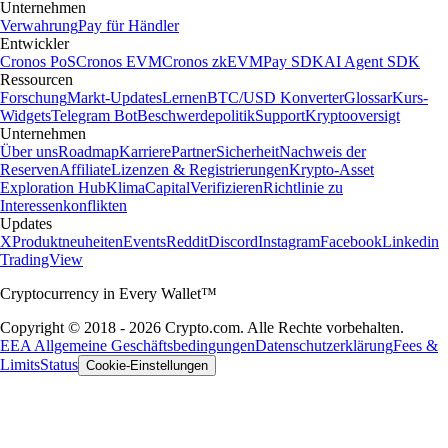
Unternehmen
Verwahrung
Pay für Händler
Entwickler
Cronos PoS
Cronos EVM
Cronos zkEVM
Pay SDK
AI Agent SDK
Ressourcen
Forschung
Markt-Updates
Lernen
BTC/USD Konverter
Glossar
Kurs-
Widgets
Telegram Bot
Beschwerdepolitik
Support
Kryptooversigt
Unternehmen
Über uns
Roadmap
Karriere
Partner
Sicherheit
Nachweis der
Reserven
Affiliate
Lizenzen & Registrierungen
Krypto-Asset
Exploration Hub
Klima
Capital
Verifizieren
Richtlinie zu
Interessenkonflikten
Updates
X
Produktneuheiten
Events
Reddit
Discord
Instagram
Facebook
Linkedin
TradingView
Cryptocurrency in Every Wallet™
Copyright © 2018 - 2026 Crypto.com. Alle Rechte vorbehalten.
EEA Allgemeine Geschäftsbedingungen
Datenschutzerklärung
Fees &
Limits
Status
Cookie-Einstellungen