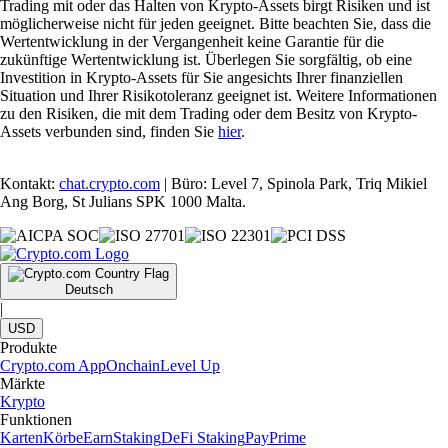
Trading mit oder das Halten von Krypto-Assets birgt Risiken und ist
möglicherweise nicht für jeden geeignet. Bitte beachten Sie, dass die
Wertentwicklung in der Vergangenheit keine Garantie für die
zukünftige Wertentwicklung ist. Überlegen Sie sorgfältig, ob eine
Investition in Krypto-Assets für Sie angesichts Ihrer finanziellen
Situation und Ihrer Risikotoleranz geeignet ist. Weitere Informationen
zu den Risiken, die mit dem Trading oder dem Besitz von Krypto-
Assets verbunden sind, finden Sie
hier
.
Kontakt:
chat.crypto.com
| Büro: Level 7, Spinola Park, Triq Mikiel
Ang Borg, St Julians SPK 1000 Malta.
Deutsch
|
USD
Produkte
Crypto.com App
Onchain
Level Up
Märkte
Krypto
Funktionen
Karten
Körbe
Earn
Staking
DeFi Staking
Pay
Prime