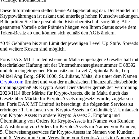
Diese Informationen stellen keine Anlageberatung dar. Der Handel mit
Kryptowährungen ist riskant und unterliegt hohen Kursschwankungen.
Bitte prüfen Sie Ihre persönliche Risikobereitschaft sorgfältig. Alle
genannten Vorteile oder Prämien hängen von Ihrem Status sowie dem
Token-Besitz ab und können sich gemäß den AGB ändern.
*0 % Gebühren bis zum Limit der jeweiligen Level-Up-Stufe. Spreads
und weitere Kosten sind möglich.
Foris DAX MT Limited ist eine in Malta eingetragene Gesellschaft mit
beschränkter Haftung mit der Unternehmensregisternummer C 88392
und dem eingetragenen Firmensitz auf Level 7, Spinola Park, Triq
Mikiel Ang Borg, SPK 1000, St. Julians, Malta, die unter dem Namen
Crypto.com
firmiert und von der maltesischen Finanzaufsichtsbehörde
ordnungsgemäß als Krypto-Asset-Dienstleister gemäß der Verordnung
2023/1114 über Märkte für Krypto-Assets, die in Malta durch das
Gesetz über Märkte für Krypto-Assets umgesetzt wurde, zugelassen
ist. Foris DAX MT Limited ist berechtigt, die folgenden Services zu
erbringen: 1. Umtausch von Krypto-Assets in Geldmittel; 2. Umtausch
von Krypto-Assets in andere Krypto-Assets; 3. Empfang und
Übermittlung von Orders für Krypto-Assets im Namen von Kunden;
4. Ausführung von Orders für Krypto-Assets im Namen von Kunden;
5. Überweisungsservices für Krypto-Assets im Namen von Kunden;
und 6. Verwahrung und Verwaltung von Krypto-Assets im Namen von