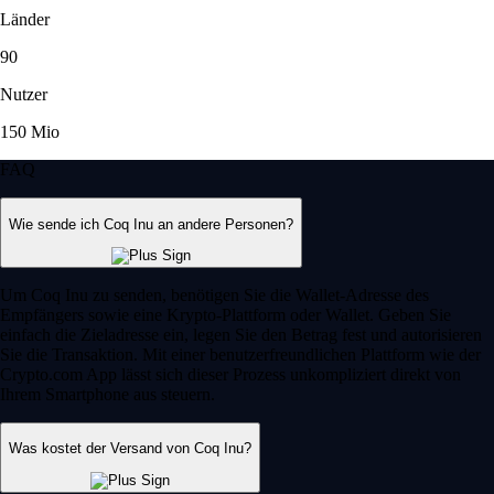
Länder
90
Nutzer
150 Mio
FAQ
Wie sende ich Coq Inu an andere Personen?
Um Coq Inu zu senden, benötigen Sie die Wallet-Adresse des
Empfängers sowie eine Krypto-Plattform oder Wallet. Geben Sie
einfach die Zieladresse ein, legen Sie den Betrag fest und autorisieren
Sie die Transaktion. Mit einer benutzerfreundlichen Plattform wie der
Crypto.com App lässt sich dieser Prozess unkompliziert direkt von
Ihrem Smartphone aus steuern.
Was kostet der Versand von Coq Inu?