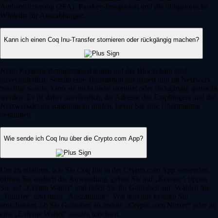
Authentifizierung (2FA), Passkey-Integration und die obligatorische
Whitelist für Auszahlungen.
Kann ich einen Coq Inu-Transfer stornieren oder rückgängig machen?
Nein, Kryptowährungstransaktionen auf der Blockchain sind
unveränderlich. Sobald eine Transaktion autorisiert und im Netzwerk
bestätigt wurde, kann sie nicht mehr storniert oder rückgängig gemacht
werden. Es ist daher unerlässlich, die Adresse des Empfängers und die
Netzwerkdetails sorgfältig zu prüfen, bevor Sie eine Übertragung
bestätigen.
Wie sende ich Coq Inu über die Crypto.com App?
Um zu erfahren, wie Sie Coq Inu in der Crypto.com App versenden,
öffnen Sie einfach die Anwendung, gehen Sie auf „Konten“, tippen
Sie auf „Crypto Wallet“ und rufen Sie Ihr Guthaben auf. Wählen Sie
„Transfer“ und dann „Auszahlung“. Von dort aus können Sie
entscheiden, ob Sie Guthaben an andere „Crypto.com Nutzer“ oder an
eine „Externe Wallet“ senden möchten.