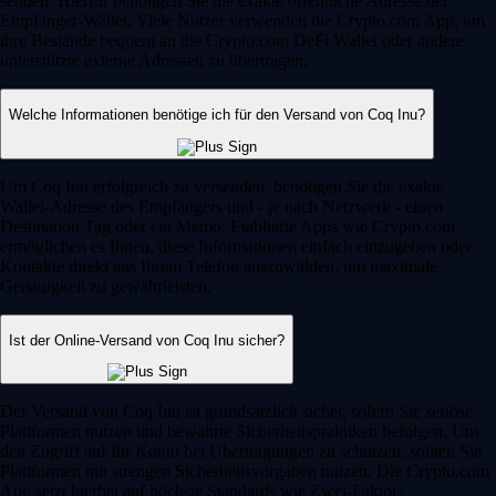
senden. Hierfür benötigen Sie die exakte öffentliche Adresse der
Empfänger-Wallet. Viele Nutzer verwenden die Crypto.com App, um
ihre Bestände bequem an die Crypto.com DeFi Wallet oder andere
unterstützte externe Adressen zu übertragen.
Welche Informationen benötige ich für den Versand von Coq Inu?
Um Coq Inu erfolgreich zu versenden, benötigen Sie die exakte
Wallet-Adresse des Empfängers und - je nach Netzwerk - einen
Destination Tag oder ein Memo. Etablierte Apps wie Crypto.com
ermöglichen es Ihnen, diese Informationen einfach einzugeben oder
Kontakte direkt aus Ihrem Telefon auszuwählen, um maximale
Genauigkeit zu gewährleisten.
Ist der Online-Versand von Coq Inu sicher?
Der Versand von Coq Inu ist grundsätzlich sicher, sofern Sie seriöse
Plattformen nutzen und bewährte Sicherheitspraktiken befolgen. Um
den Zugriff auf Ihr Konto bei Übertragungen zu schützen, sollten Sie
Plattformen mit strengen Sicherheitsvorgaben nutzen. Die Crypto.com
App setzt hierbei auf höchste Standards wie Zwei-Faktor-