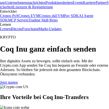
uns
Unternehmensnachrichten
Produktneuheiten
Events
Karriere
Partner
S
icherheit
Lizenzen & Registrierung
Entwickler
Cronos PoS
Cronos EVM
Cronos zkEVM
Pay SDK
AI Agent
SDK
MCP Servers
Trading Skill Repo
Lernen
Lernen
Bitcoin
Forschung
Markt-Updates
KRYPTO
Coq Inu ganz einfach senden
Ihre digitalen Assets zu bewegen, sollte einfach sein. Mit der
Crypto.com App senden Sie Coq Inu bequem an Freunde oder externe
Adressen. So bleiben Sie jederzeit mit dem gesamten Blockchain-
Ökosystem verbunden.
Jetzt starten
Ihre Vorteile bei Coq Inu-Transfers