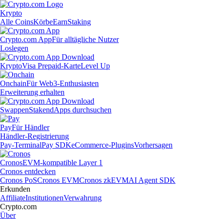
Krypto
Alle Coins
Körbe
Earn
Staking
Crypto.com App
Für alltägliche Nutzer
Loslegen
Krypto
Visa Prepaid-Karte
Level Up
Onchain
Für Web3-Enthusiasten
Erweiterung erhalten
Swappen
Staken
dApps durchsuchen
Pay
Für Händler
Händler-Registrierung
Pay-Terminal
Pay SDK
eCommerce-Plugins
Vorhersagen
Cronos
EVM-kompatible Layer 1
Cronos entdecken
Cronos PoS
Cronos EVM
Cronos zkEVM
AI Agent SDK
Erkunden
Affiliate
Institutionen
Verwahrung
Crypto.com
Über