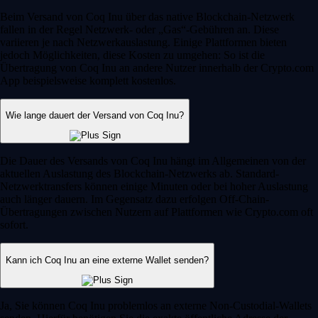
Beim Versand von Coq Inu über das native Blockchain-Netzwerk
fallen in der Regel Netzwerk- oder „Gas“-Gebühren an. Diese
variieren je nach Netzwerkauslastung. Einige Plattformen bieten
jedoch Möglichkeiten, diese Kosten zu umgehen: So ist die
Übertragung von Coq Inu an andere Nutzer innerhalb der Crypto.com
App beispielsweise komplett kostenlos.
Wie lange dauert der Versand von Coq Inu?
Die Dauer des Versands von Coq Inu hängt im Allgemeinen von der
aktuellen Auslastung des Blockchain-Netzwerks ab. Standard-
Netzwerktransfers können einige Minuten oder bei hoher Auslastung
auch länger dauern. Im Gegensatz dazu erfolgen Off-Chain-
Übertragungen zwischen Nutzern auf Plattformen wie Crypto.com oft
sofort.
Kann ich Coq Inu an eine externe Wallet senden?
Ja, Sie können Coq Inu problemlos an externe Non-Custodial-Wallets