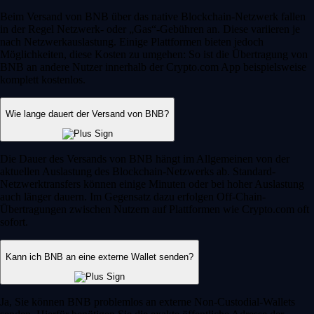
Beim Versand von BNB über das native Blockchain-Netzwerk fallen
in der Regel Netzwerk- oder „Gas“-Gebühren an. Diese variieren je
nach Netzwerkauslastung. Einige Plattformen bieten jedoch
Möglichkeiten, diese Kosten zu umgehen: So ist die Übertragung von
BNB an andere Nutzer innerhalb der Crypto.com App beispielsweise
komplett kostenlos.
Wie lange dauert der Versand von BNB?
Die Dauer des Versands von BNB hängt im Allgemeinen von der
aktuellen Auslastung des Blockchain-Netzwerks ab. Standard-
Netzwerktransfers können einige Minuten oder bei hoher Auslastung
auch länger dauern. Im Gegensatz dazu erfolgen Off-Chain-
Übertragungen zwischen Nutzern auf Plattformen wie Crypto.com oft
sofort.
Kann ich BNB an eine externe Wallet senden?
Ja, Sie können BNB problemlos an externe Non-Custodial-Wallets