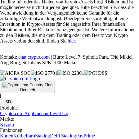
Trading mit oder das Halten von Krypto-Assets birgt Risiken und ist
möglicherweise nicht für jeden geeignet. Bitte beachten Sie, dass die
Wertentwicklung in der Vergangenheit keine Garantie für die
zukünftige Wertentwicklung ist. Überlegen Sie sorgfältig, ob eine
Investition in Krypto-Assets für Sie angesichts Ihrer finanziellen
Situation und Ihrer Risikotoleranz geeignet ist. Weitere Informationen
zu den Risiken, die mit dem Trading oder dem Besitz von Krypto-
Assets verbunden sind, finden Sie
hier
.
Kontakt:
chat.crypto.com
| Büro: Level 7, Spinola Park, Triq Mikiel
Ang Borg, St Julians SPK 1000 Malta.
Deutsch
|
USD
Produkte
Crypto.com App
Onchain
Level Up
Märkte
Krypto
Funktionen
Karten
Körbe
Earn
Staking
DeFi Staking
Pay
Prime