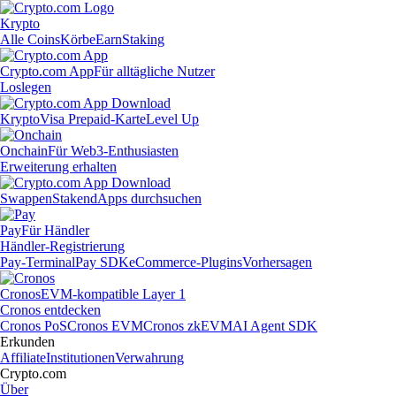
Krypto
Alle Coins
Körbe
Earn
Staking
Crypto.com App
Für alltägliche Nutzer
Loslegen
Krypto
Visa Prepaid-Karte
Level Up
Onchain
Für Web3-Enthusiasten
Erweiterung erhalten
Swappen
Staken
dApps durchsuchen
Pay
Für Händler
Händler-Registrierung
Pay-Terminal
Pay SDK
eCommerce-Plugins
Vorhersagen
Cronos
EVM-kompatible Layer 1
Cronos entdecken
Cronos PoS
Cronos EVM
Cronos zkEVM
AI Agent SDK
Erkunden
Affiliate
Institutionen
Verwahrung
Crypto.com
Über