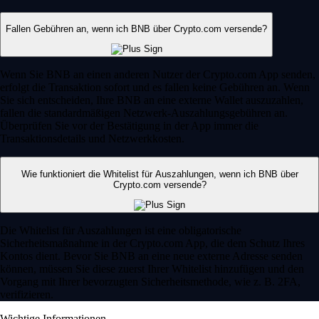
Fallen Gebühren an, wenn ich BNB über Crypto.com versende?
Wenn Sie BNB an einen anderen Nutzer der Crypto.com App senden,
erfolgt die Transaktion sofort und es fallen keine Gebühren an. Wenn
Sie sich entscheiden, Ihre BNB an eine externe Wallet auszuzahlen,
fallen die standardmäßigen Netzwerk-Auszahlungsgebühren an.
Überprüfen Sie vor der Bestätigung in der App immer die
Transaktionsdetails und Netzwerkkosten.
Wie funktioniert die Whitelist für Auszahlungen, wenn ich BNB über
Crypto.com versende?
Die Whitelist für Auszahlungen ist eine obligatorische
Sicherheitsmaßnahme in der Crypto.com App, die dem Schutz Ihres
Kontos dient. Bevor Sie BNB an eine neue externe Adresse senden
können, müssen Sie diese zuerst Ihrer Whitelist hinzufügen und den
Vorgang mit Ihrer bevorzugten Sicherheitsmethode, wie z. B. 2FA,
verifizieren.
Wichtige Informationen