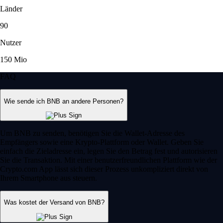
Länder
90
Nutzer
150 Mio
FAQ
Wie sende ich BNB an andere Personen?
Um BNB zu senden, benötigen Sie die Wallet-Adresse des
Empfängers sowie eine Krypto-Plattform oder Wallet. Geben Sie
einfach die Zieladresse ein, legen Sie den Betrag fest und autorisieren
Sie die Transaktion. Mit einer benutzerfreundlichen Plattform wie der
Crypto.com App lässt sich dieser Prozess unkompliziert direkt von
Ihrem Smartphone aus steuern.
Was kostet der Versand von BNB?