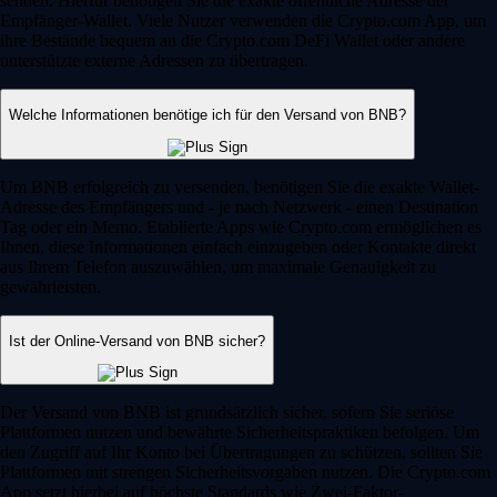
senden. Hierfür benötigen Sie die exakte öffentliche Adresse der
Empfänger-Wallet. Viele Nutzer verwenden die Crypto.com App, um
ihre Bestände bequem an die Crypto.com DeFi Wallet oder andere
unterstützte externe Adressen zu übertragen.
Welche Informationen benötige ich für den Versand von BNB?
Um BNB erfolgreich zu versenden, benötigen Sie die exakte Wallet-
Adresse des Empfängers und - je nach Netzwerk - einen Destination
Tag oder ein Memo. Etablierte Apps wie Crypto.com ermöglichen es
Ihnen, diese Informationen einfach einzugeben oder Kontakte direkt
aus Ihrem Telefon auszuwählen, um maximale Genauigkeit zu
gewährleisten.
Ist der Online-Versand von BNB sicher?
Der Versand von BNB ist grundsätzlich sicher, sofern Sie seriöse
Plattformen nutzen und bewährte Sicherheitspraktiken befolgen. Um
den Zugriff auf Ihr Konto bei Übertragungen zu schützen, sollten Sie
Plattformen mit strengen Sicherheitsvorgaben nutzen. Die Crypto.com
App setzt hierbei auf höchste Standards wie Zwei-Faktor-