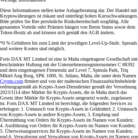
Diese Informationen stellen keine Anlageberatung dar. Der Handel mit
Kryptowährungen ist riskant und unterliegt hohen Kursschwankungen.
Bitte prüfen Sie Ihre persönliche Risikobereitschaft sorgfältig. Alle
genannten Vorteile oder Prämien hängen von Ihrem Status sowie dem
Token-Besitz ab und können sich gemäß den AGB ändern.
*0 % Gebühren bis zum Limit der jeweiligen Level-Up-Stufe. Spreads
und weitere Kosten sind möglich.
Foris DAX MT Limited ist eine in Malta eingetragene Gesellschaft mit
beschränkter Haftung mit der Unternehmensregisternummer C 88392
und dem eingetragenen Firmensitz auf Level 7, Spinola Park, Triq
Mikiel Ang Borg, SPK 1000, St. Julians, Malta, die unter dem Namen
Crypto.com
firmiert und von der maltesischen Finanzaufsichtsbehörde
ordnungsgemäß als Krypto-Asset-Dienstleister gemäß der Verordnung
2023/1114 über Märkte für Krypto-Assets, die in Malta durch das
Gesetz über Märkte für Krypto-Assets umgesetzt wurde, zugelassen
ist. Foris DAX MT Limited ist berechtigt, die folgenden Services zu
erbringen: 1. Umtausch von Krypto-Assets in Geldmittel; 2. Umtausch
von Krypto-Assets in andere Krypto-Assets; 3. Empfang und
Übermittlung von Orders für Krypto-Assets im Namen von Kunden;
4. Ausführung von Orders für Krypto-Assets im Namen von Kunden;
5. Überweisungsservices für Krypto-Assets im Namen von Kunden;
und 6. Verwahrung und Verwaltung von Krypto-Assets im Namen von