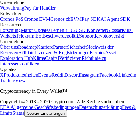
Unternehmen
Verwahrung
Pay für Händler
Entwickler
Cronos PoS
Cronos EVM
Cronos zkEVM
Pay SDK
AI Agent SDK
Ressourcen
Forschung
Markt-Updates
Lernen
BTC/USD Konverter
Glossar
Kurs-
Widgets
Telegram Bot
Beschwerdepolitik
Support
Kryptooversigt
Unternehmen
Über uns
Roadmap
Karriere
Partner
Sicherheit
Nachweis der
Reserven
Affiliate
Lizenzen & Registrierungen
Krypto-Asset
Exploration Hub
Klima
Capital
Verifizieren
Richtlinie zu
Interessenkonflikten
Updates
X
Produktneuheiten
Events
Reddit
Discord
Instagram
Facebook
Linkedin
TradingView
Cryptocurrency in Every Wallet™
Copyright © 2018 - 2026 Crypto.com. Alle Rechte vorbehalten.
EEA Allgemeine Geschäftsbedingungen
Datenschutzerklärung
Fees &
Limits
Status
Cookie-Einstellungen