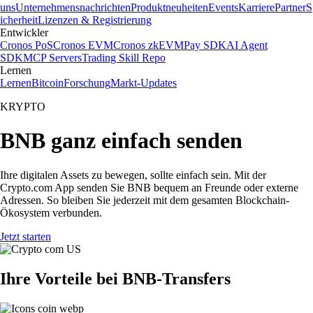
uns
Unternehmensnachrichten
Produktneuheiten
Events
Karriere
Partner
S
icherheit
Lizenzen & Registrierung
Entwickler
Cronos PoS
Cronos EVM
Cronos zkEVM
Pay SDK
AI Agent
SDK
MCP Servers
Trading Skill Repo
Lernen
Lernen
Bitcoin
Forschung
Markt-Updates
KRYPTO
BNB ganz einfach senden
Ihre digitalen Assets zu bewegen, sollte einfach sein. Mit der
Crypto.com App senden Sie BNB bequem an Freunde oder externe
Adressen. So bleiben Sie jederzeit mit dem gesamten Blockchain-
Ökosystem verbunden.
Jetzt starten
Ihre Vorteile bei BNB-Transfers