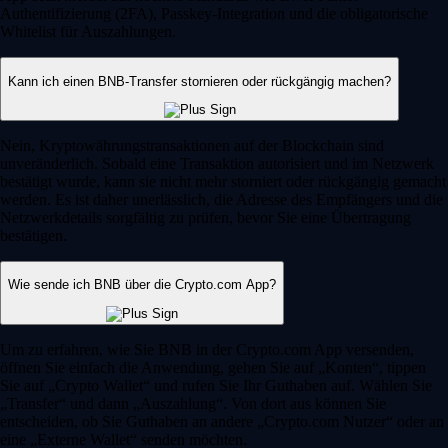
Authentifizierung (2FA), Passkey-Integration und die obligatorische
Whitelist für Auszahlungen.
Kann ich einen BNB-Transfer stornieren oder rückgängig machen?
Nein, Kryptowährungstransaktionen auf der Blockchain sind
unveränderlich. Sobald eine Transaktion autorisiert und im Netzwerk
bestätigt wurde, kann sie nicht mehr storniert oder rückgängig gemacht
werden. Es ist daher unerlässlich, die Adresse des Empfängers und die
Netzwerkdetails sorgfältig zu prüfen, bevor Sie eine Übertragung
bestätigen.
Wie sende ich BNB über die Crypto.com App?
Um zu erfahren, wie Sie BNB in der Crypto.com App versenden,
öffnen Sie einfach die Anwendung, gehen Sie auf „Konten“, tippen
Sie auf „Crypto Wallet“ und rufen Sie Ihr Guthaben auf. Wählen Sie
„Transfer“ und dann „Auszahlung“. Von dort aus können Sie
entscheiden, ob Sie Guthaben an andere „Crypto.com Nutzer“ oder an
eine „Externe Wallet“ senden möchten.