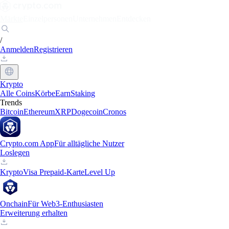
Märkte
Einzelpersonen
Unternehmen
Entdecken
/
Anmelden
Registrieren
Krypto
Alle Coins
Körbe
Earn
Staking
Trends
Bitcoin
Ethereum
XRP
Dogecoin
Cronos
Crypto.com App
Für alltägliche Nutzer
Loslegen
Krypto
Visa Prepaid-Karte
Level Up
Onchain
Für Web3-Enthusiasten
Erweiterung erhalten