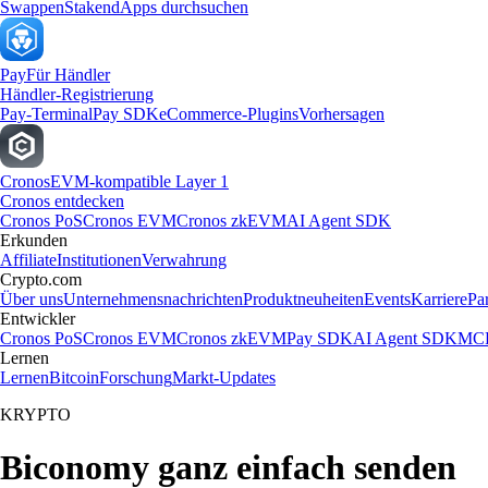
Swappen
Staken
dApps durchsuchen
Pay
Für Händler
Händler-Registrierung
Pay-Terminal
Pay SDK
eCommerce-Plugins
Vorhersagen
Cronos
EVM-kompatible Layer 1
Cronos entdecken
Cronos PoS
Cronos EVM
Cronos zkEVM
AI Agent SDK
Erkunden
Affiliate
Institutionen
Verwahrung
Crypto.com
Über uns
Unternehmensnachrichten
Produktneuheiten
Events
Karriere
Pa
Entwickler
Cronos PoS
Cronos EVM
Cronos zkEVM
Pay SDK
AI Agent SDK
MCP
Lernen
Lernen
Bitcoin
Forschung
Markt-Updates
KRYPTO
Biconomy ganz einfach senden