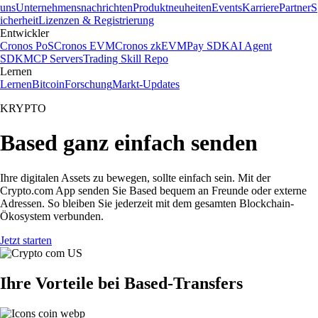
uns
Unternehmensnachrichten
Produktneuheiten
Events
Karriere
Partner
S
icherheit
Lizenzen & Registrierung
Entwickler
Cronos PoS
Cronos EVM
Cronos zkEVM
Pay SDK
AI Agent
SDK
MCP Servers
Trading Skill Repo
Lernen
Lernen
Bitcoin
Forschung
Markt-Updates
KRYPTO
Based ganz einfach senden
Ihre digitalen Assets zu bewegen, sollte einfach sein. Mit der
Crypto.com App senden Sie Based bequem an Freunde oder externe
Adressen. So bleiben Sie jederzeit mit dem gesamten Blockchain-
Ökosystem verbunden.
Jetzt starten
Ihre Vorteile bei Based-Transfers