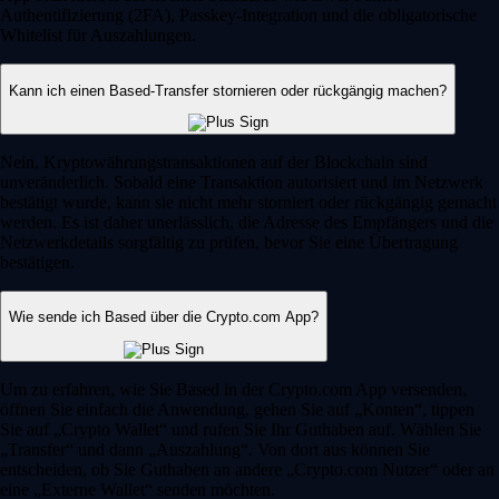
Authentifizierung (2FA), Passkey-Integration und die obligatorische
Whitelist für Auszahlungen.
Kann ich einen Based-Transfer stornieren oder rückgängig machen?
Nein, Kryptowährungstransaktionen auf der Blockchain sind
unveränderlich. Sobald eine Transaktion autorisiert und im Netzwerk
bestätigt wurde, kann sie nicht mehr storniert oder rückgängig gemacht
werden. Es ist daher unerlässlich, die Adresse des Empfängers und die
Netzwerkdetails sorgfältig zu prüfen, bevor Sie eine Übertragung
bestätigen.
Wie sende ich Based über die Crypto.com App?
Um zu erfahren, wie Sie Based in der Crypto.com App versenden,
öffnen Sie einfach die Anwendung, gehen Sie auf „Konten“, tippen
Sie auf „Crypto Wallet“ und rufen Sie Ihr Guthaben auf. Wählen Sie
„Transfer“ und dann „Auszahlung“. Von dort aus können Sie
entscheiden, ob Sie Guthaben an andere „Crypto.com Nutzer“ oder an
eine „Externe Wallet“ senden möchten.