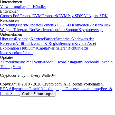
Unternehmen
Verwahrung
Pay für Händler
Entwickler
Cronos PoS
Cronos EVM
Cronos zkEVM
Pay SDK
AI Agent SDK
Ressourcen
Forschung
Markt-Updates
Lernen
BTC/USD Konverter
Glossar
Kurs-
Widgets
Telegram Bot
Beschwerdepolitik
Support
Kryptooversigt
Unternehmen
Über uns
Roadmap
Karriere
Partner
Sicherheit
Nachweis der
Reserven
Affiliate
Lizenzen & Registrierungen
Krypto-Asset
Exploration Hub
Klima
Capital
Verifizieren
Richtlinie zu
Interessenkonflikten
Updates
X
Produktneuheiten
Events
Reddit
Discord
Instagram
Facebook
Linkedin
TradingView
Cryptocurrency in Every Wallet™
Copyright © 2018 - 2026 Crypto.com. Alle Rechte vorbehalten.
EEA Allgemeine Geschäftsbedingungen
Datenschutzerklärung
Fees &
Limits
Status
Cookie-Einstellungen