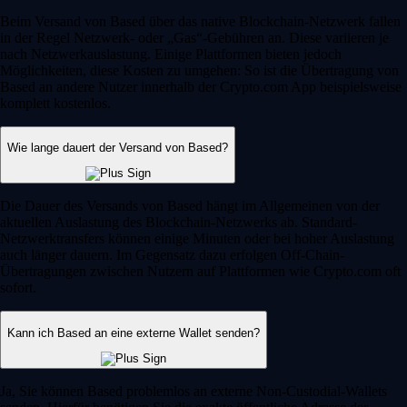
Beim Versand von Based über das native Blockchain-Netzwerk fallen
in der Regel Netzwerk- oder „Gas“-Gebühren an. Diese variieren je
nach Netzwerkauslastung. Einige Plattformen bieten jedoch
Möglichkeiten, diese Kosten zu umgehen: So ist die Übertragung von
Based an andere Nutzer innerhalb der Crypto.com App beispielsweise
komplett kostenlos.
Wie lange dauert der Versand von Based?
Die Dauer des Versands von Based hängt im Allgemeinen von der
aktuellen Auslastung des Blockchain-Netzwerks ab. Standard-
Netzwerktransfers können einige Minuten oder bei hoher Auslastung
auch länger dauern. Im Gegensatz dazu erfolgen Off-Chain-
Übertragungen zwischen Nutzern auf Plattformen wie Crypto.com oft
sofort.
Kann ich Based an eine externe Wallet senden?
Ja, Sie können Based problemlos an externe Non-Custodial-Wallets