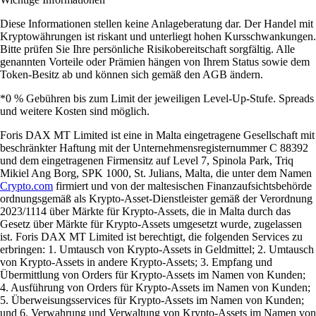
Diese Informationen stellen keine Anlageberatung dar. Der Handel mit
Kryptowährungen ist riskant und unterliegt hohen Kursschwankungen.
Bitte prüfen Sie Ihre persönliche Risikobereitschaft sorgfältig. Alle
genannten Vorteile oder Prämien hängen von Ihrem Status sowie dem
Token-Besitz ab und können sich gemäß den AGB ändern.
*0 % Gebühren bis zum Limit der jeweiligen Level-Up-Stufe. Spreads
und weitere Kosten sind möglich.
Foris DAX MT Limited ist eine in Malta eingetragene Gesellschaft mit
beschränkter Haftung mit der Unternehmensregisternummer C 88392
und dem eingetragenen Firmensitz auf Level 7, Spinola Park, Triq
Mikiel Ang Borg, SPK 1000, St. Julians, Malta, die unter dem Namen
Crypto.com
firmiert und von der maltesischen Finanzaufsichtsbehörde
ordnungsgemäß als Krypto-Asset-Dienstleister gemäß der Verordnung
2023/1114 über Märkte für Krypto-Assets, die in Malta durch das
Gesetz über Märkte für Krypto-Assets umgesetzt wurde, zugelassen
ist. Foris DAX MT Limited ist berechtigt, die folgenden Services zu
erbringen: 1. Umtausch von Krypto-Assets in Geldmittel; 2. Umtausch
von Krypto-Assets in andere Krypto-Assets; 3. Empfang und
Übermittlung von Orders für Krypto-Assets im Namen von Kunden;
4. Ausführung von Orders für Krypto-Assets im Namen von Kunden;
5. Überweisungsservices für Krypto-Assets im Namen von Kunden;
und 6. Verwahrung und Verwaltung von Krypto-Assets im Namen von