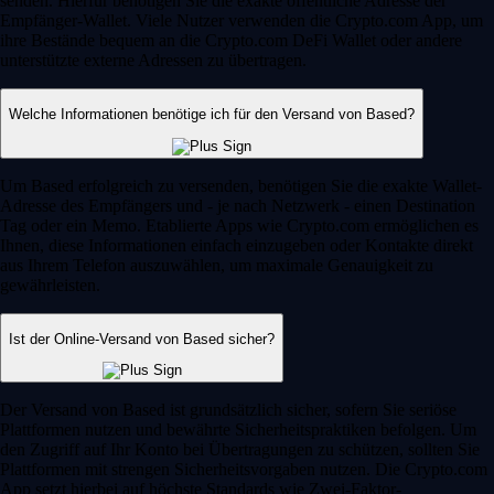
senden. Hierfür benötigen Sie die exakte öffentliche Adresse der
Empfänger-Wallet. Viele Nutzer verwenden die Crypto.com App, um
ihre Bestände bequem an die Crypto.com DeFi Wallet oder andere
unterstützte externe Adressen zu übertragen.
Welche Informationen benötige ich für den Versand von Based?
Um Based erfolgreich zu versenden, benötigen Sie die exakte Wallet-
Adresse des Empfängers und - je nach Netzwerk - einen Destination
Tag oder ein Memo. Etablierte Apps wie Crypto.com ermöglichen es
Ihnen, diese Informationen einfach einzugeben oder Kontakte direkt
aus Ihrem Telefon auszuwählen, um maximale Genauigkeit zu
gewährleisten.
Ist der Online-Versand von Based sicher?
Der Versand von Based ist grundsätzlich sicher, sofern Sie seriöse
Plattformen nutzen und bewährte Sicherheitspraktiken befolgen. Um
den Zugriff auf Ihr Konto bei Übertragungen zu schützen, sollten Sie
Plattformen mit strengen Sicherheitsvorgaben nutzen. Die Crypto.com
App setzt hierbei auf höchste Standards wie Zwei-Faktor-