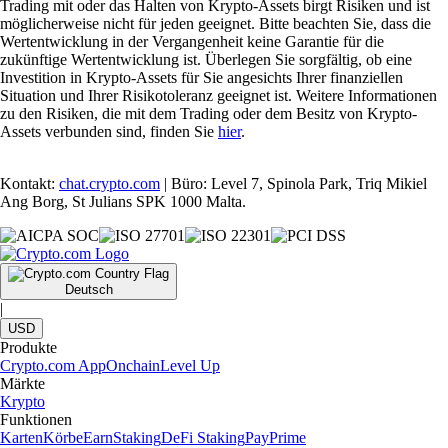
Trading mit oder das Halten von Krypto-Assets birgt Risiken und ist
möglicherweise nicht für jeden geeignet. Bitte beachten Sie, dass die
Wertentwicklung in der Vergangenheit keine Garantie für die
zukünftige Wertentwicklung ist. Überlegen Sie sorgfältig, ob eine
Investition in Krypto-Assets für Sie angesichts Ihrer finanziellen
Situation und Ihrer Risikotoleranz geeignet ist. Weitere Informationen
zu den Risiken, die mit dem Trading oder dem Besitz von Krypto-
Assets verbunden sind, finden Sie
hier
.
Kontakt:
chat.crypto.com
| Büro: Level 7, Spinola Park, Triq Mikiel
Ang Borg, St Julians SPK 1000 Malta.
Deutsch
|
USD
Produkte
Crypto.com App
Onchain
Level Up
Märkte
Krypto
Funktionen
Karten
Körbe
Earn
Staking
DeFi Staking
Pay
Prime