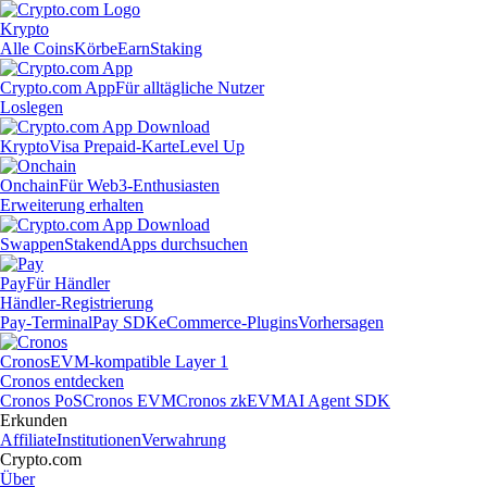
Krypto
Alle Coins
Körbe
Earn
Staking
Crypto.com App
Für alltägliche Nutzer
Loslegen
Krypto
Visa Prepaid-Karte
Level Up
Onchain
Für Web3-Enthusiasten
Erweiterung erhalten
Swappen
Staken
dApps durchsuchen
Pay
Für Händler
Händler-Registrierung
Pay-Terminal
Pay SDK
eCommerce-Plugins
Vorhersagen
Cronos
EVM-kompatible Layer 1
Cronos entdecken
Cronos PoS
Cronos EVM
Cronos zkEVM
AI Agent SDK
Erkunden
Affiliate
Institutionen
Verwahrung
Crypto.com
Über