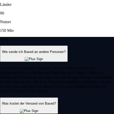
Länder
90
Nutzer
150 Mio
FAQ
Wie sende ich Based an andere Personen?
Um Based zu senden, benötigen Sie die Wallet-Adresse des
Empfängers sowie eine Krypto-Plattform oder Wallet. Geben Sie
einfach die Zieladresse ein, legen Sie den Betrag fest und autorisieren
Sie die Transaktion. Mit einer benutzerfreundlichen Plattform wie der
Crypto.com App lässt sich dieser Prozess unkompliziert direkt von
Ihrem Smartphone aus steuern.
Was kostet der Versand von Based?