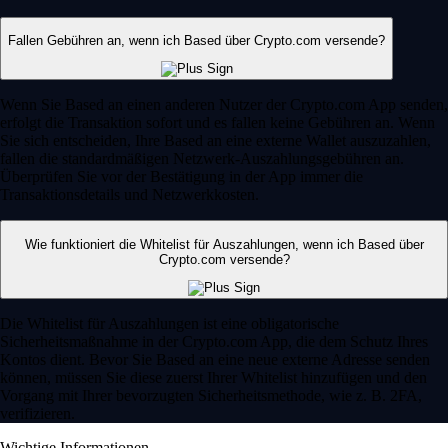
Fallen Gebühren an, wenn ich Based über Crypto.com versende?
Wenn Sie Based an einen anderen Nutzer der Crypto.com App senden,
erfolgt die Transaktion sofort und es fallen keine Gebühren an. Wenn
Sie sich entscheiden, Ihre Based an eine externe Wallet auszuzahlen,
fallen die standardmäßigen Netzwerk-Auszahlungsgebühren an.
Überprüfen Sie vor der Bestätigung in der App immer die
Transaktionsdetails und Netzwerkkosten.
Wie funktioniert die Whitelist für Auszahlungen, wenn ich Based über
Crypto.com versende?
Die Whitelist für Auszahlungen ist eine obligatorische
Sicherheitsmaßnahme in der Crypto.com App, die dem Schutz Ihres
Kontos dient. Bevor Sie Based an eine neue externe Adresse senden
können, müssen Sie diese zuerst Ihrer Whitelist hinzufügen und den
Vorgang mit Ihrer bevorzugten Sicherheitsmethode, wie z. B. 2FA,
verifizieren.
Wichtige Informationen