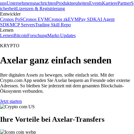
uns
Unternehmensnachrichten
Produktneuheiten
Events
Karriere
Partner
S
icherheit
Lizenzen & Registrierung
Entwickler
Cronos PoS
Cronos EVM
Cronos zkEVM
Pay SDK
AI Agent
SDK
MCP Servers
Trading Skill Repo
Lernen
Lernen
Bitcoin
Forschung
Markt-Updates
KRYPTO
Axelar ganz einfach senden
Ihre digitalen Assets zu bewegen, sollte einfach sein. Mit der
Crypto.com App senden Sie Axelar bequem an Freunde oder externe
Adressen. So bleiben Sie jederzeit mit dem gesamten Blockchain-
Ökosystem verbunden.
Jetzt starten
Ihre Vorteile bei Axelar-Transfers