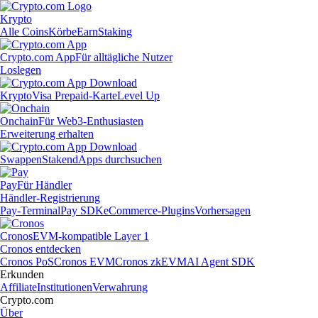
Krypto
Alle Coins
Körbe
Earn
Staking
Crypto.com App
Für alltägliche Nutzer
Loslegen
Krypto
Visa Prepaid-Karte
Level Up
Onchain
Für Web3-Enthusiasten
Erweiterung erhalten
Swappen
Staken
dApps durchsuchen
Pay
Für Händler
Händler-Registrierung
Pay-Terminal
Pay SDK
eCommerce-Plugins
Vorhersagen
Cronos
EVM-kompatible Layer 1
Cronos entdecken
Cronos PoS
Cronos EVM
Cronos zkEVM
AI Agent SDK
Erkunden
Affiliate
Institutionen
Verwahrung
Crypto.com
Über