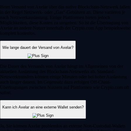
Beim Versand von Axelar über das native Blockchain-Netzwerk fallen
in der Regel Netzwerk- oder „Gas“-Gebühren an. Diese variieren je
nach Netzwerkauslastung. Einige Plattformen bieten jedoch
Möglichkeiten, diese Kosten zu umgehen: So ist die Übertragung von
Axelar an andere Nutzer innerhalb der Crypto.com App beispielsweise
komplett kostenlos.
Wie lange dauert der Versand von Axelar?
Die Dauer des Versands von Axelar hängt im Allgemeinen von der
aktuellen Auslastung des Blockchain-Netzwerks ab. Standard-
Netzwerktransfers können einige Minuten oder bei hoher Auslastung
auch länger dauern. Im Gegensatz dazu erfolgen Off-Chain-
Übertragungen zwischen Nutzern auf Plattformen wie Crypto.com oft
sofort.
Kann ich Axelar an eine externe Wallet senden?
Ja, Sie können Axelar problemlos an externe Non-Custodial-Wallets