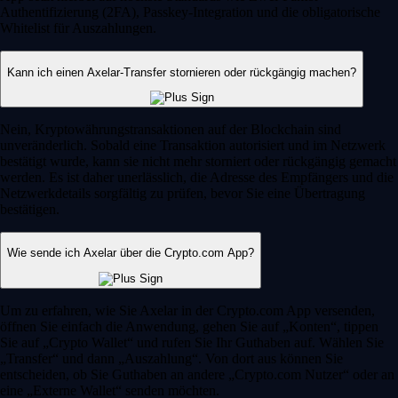
Authentifizierung (2FA), Passkey-Integration und die obligatorische
Whitelist für Auszahlungen.
Kann ich einen Axelar-Transfer stornieren oder rückgängig machen?
Nein, Kryptowährungstransaktionen auf der Blockchain sind
unveränderlich. Sobald eine Transaktion autorisiert und im Netzwerk
bestätigt wurde, kann sie nicht mehr storniert oder rückgängig gemacht
werden. Es ist daher unerlässlich, die Adresse des Empfängers und die
Netzwerkdetails sorgfältig zu prüfen, bevor Sie eine Übertragung
bestätigen.
Wie sende ich Axelar über die Crypto.com App?
Um zu erfahren, wie Sie Axelar in der Crypto.com App versenden,
öffnen Sie einfach die Anwendung, gehen Sie auf „Konten“, tippen
Sie auf „Crypto Wallet“ und rufen Sie Ihr Guthaben auf. Wählen Sie
„Transfer“ und dann „Auszahlung“. Von dort aus können Sie
entscheiden, ob Sie Guthaben an andere „Crypto.com Nutzer“ oder an
eine „Externe Wallet“ senden möchten.