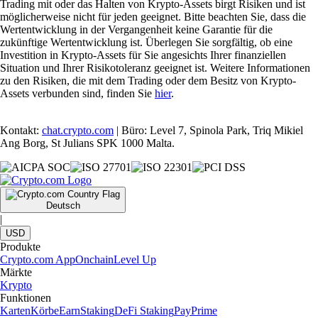
Trading mit oder das Halten von Krypto-Assets birgt Risiken und ist
möglicherweise nicht für jeden geeignet. Bitte beachten Sie, dass die
Wertentwicklung in der Vergangenheit keine Garantie für die
zukünftige Wertentwicklung ist. Überlegen Sie sorgfältig, ob eine
Investition in Krypto-Assets für Sie angesichts Ihrer finanziellen
Situation und Ihrer Risikotoleranz geeignet ist. Weitere Informationen
zu den Risiken, die mit dem Trading oder dem Besitz von Krypto-
Assets verbunden sind, finden Sie
hier
.
Kontakt:
chat.crypto.com
| Büro: Level 7, Spinola Park, Triq Mikiel
Ang Borg, St Julians SPK 1000 Malta.
Deutsch
|
USD
Produkte
Crypto.com App
Onchain
Level Up
Märkte
Krypto
Funktionen
Karten
Körbe
Earn
Staking
DeFi Staking
Pay
Prime