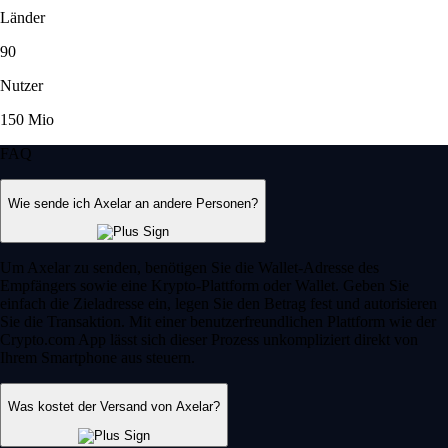
Länder
90
Nutzer
150 Mio
FAQ
Wie sende ich Axelar an andere Personen?
Um Axelar zu senden, benötigen Sie die Wallet-Adresse des
Empfängers sowie eine Krypto-Plattform oder Wallet. Geben Sie
einfach die Zieladresse ein, legen Sie den Betrag fest und autorisieren
Sie die Transaktion. Mit einer benutzerfreundlichen Plattform wie der
Crypto.com App lässt sich dieser Prozess unkompliziert direkt von
Ihrem Smartphone aus steuern.
Was kostet der Versand von Axelar?