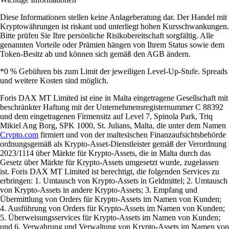
Diese Informationen stellen keine Anlageberatung dar. Der Handel mit
Kryptowährungen ist riskant und unterliegt hohen Kursschwankungen.
Bitte prüfen Sie Ihre persönliche Risikobereitschaft sorgfältig. Alle
genannten Vorteile oder Prämien hängen von Ihrem Status sowie dem
Token-Besitz ab und können sich gemäß den AGB ändern.
*0 % Gebühren bis zum Limit der jeweiligen Level-Up-Stufe. Spreads
und weitere Kosten sind möglich.
Foris DAX MT Limited ist eine in Malta eingetragene Gesellschaft mit
beschränkter Haftung mit der Unternehmensregisternummer C 88392
und dem eingetragenen Firmensitz auf Level 7, Spinola Park, Triq
Mikiel Ang Borg, SPK 1000, St. Julians, Malta, die unter dem Namen
Crypto.com
firmiert und von der maltesischen Finanzaufsichtsbehörde
ordnungsgemäß als Krypto-Asset-Dienstleister gemäß der Verordnung
2023/1114 über Märkte für Krypto-Assets, die in Malta durch das
Gesetz über Märkte für Krypto-Assets umgesetzt wurde, zugelassen
ist. Foris DAX MT Limited ist berechtigt, die folgenden Services zu
erbringen: 1. Umtausch von Krypto-Assets in Geldmittel; 2. Umtausch
von Krypto-Assets in andere Krypto-Assets; 3. Empfang und
Übermittlung von Orders für Krypto-Assets im Namen von Kunden;
4. Ausführung von Orders für Krypto-Assets im Namen von Kunden;
5. Überweisungsservices für Krypto-Assets im Namen von Kunden;
und 6. Verwahrung und Verwaltung von Krypto-Assets im Namen von