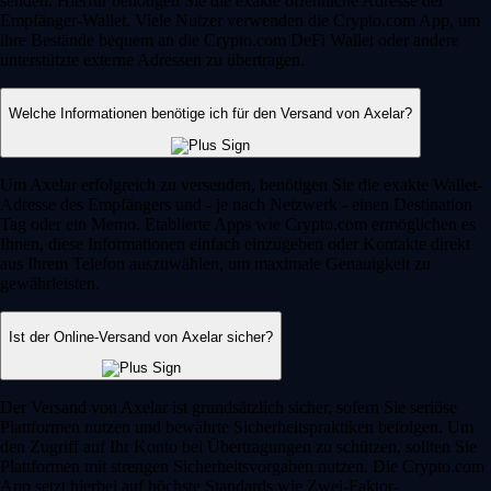
senden. Hierfür benötigen Sie die exakte öffentliche Adresse der
Empfänger-Wallet. Viele Nutzer verwenden die Crypto.com App, um
ihre Bestände bequem an die Crypto.com DeFi Wallet oder andere
unterstützte externe Adressen zu übertragen.
Welche Informationen benötige ich für den Versand von Axelar?
Um Axelar erfolgreich zu versenden, benötigen Sie die exakte Wallet-
Adresse des Empfängers und - je nach Netzwerk - einen Destination
Tag oder ein Memo. Etablierte Apps wie Crypto.com ermöglichen es
Ihnen, diese Informationen einfach einzugeben oder Kontakte direkt
aus Ihrem Telefon auszuwählen, um maximale Genauigkeit zu
gewährleisten.
Ist der Online-Versand von Axelar sicher?
Der Versand von Axelar ist grundsätzlich sicher, sofern Sie seriöse
Plattformen nutzen und bewährte Sicherheitspraktiken befolgen. Um
den Zugriff auf Ihr Konto bei Übertragungen zu schützen, sollten Sie
Plattformen mit strengen Sicherheitsvorgaben nutzen. Die Crypto.com
App setzt hierbei auf höchste Standards wie Zwei-Faktor-