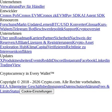
Unternehmen
Verwahrung
Pay für Händler
Entwickler
Cronos PoS
Cronos EVM
Cronos zkEVM
Pay SDK
AI Agent SDK
Ressourcen
Forschung
Markt-Updates
Lernen
BTC/USD Konverter
Glossar
Kurs-
Widgets
Telegram Bot
Beschwerdepolitik
Support
Kryptooversigt
Unternehmen
Über uns
Roadmap
Karriere
Partner
Sicherheit
Nachweis der
Reserven
Affiliate
Lizenzen & Registrierungen
Krypto-Asset
Exploration Hub
Klima
Capital
Verifizieren
Richtlinie zu
Interessenkonflikten
Updates
X
Produktneuheiten
Events
Reddit
Discord
Instagram
Facebook
Linkedin
TradingView
Cryptocurrency in Every Wallet™
Copyright © 2018 - 2026 Crypto.com. Alle Rechte vorbehalten.
EEA Allgemeine Geschäftsbedingungen
Datenschutzerklärung
Fees &
Limits
Status
Cookie-Einstellungen