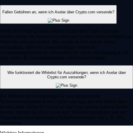
Fallen Gebühren an, wenn ich Axelar über Crypto.com versende?
Wenn Sie Axelar an einen anderen Nutzer der Crypto.com App
senden, erfolgt die Transaktion sofort und es fallen keine Gebühren an.
Wenn Sie sich entscheiden, Ihre Axelar an eine externe Wallet
auszuzahlen, fallen die standardmäßigen Netzwerk-
Auszahlungsgebühren an. Überprüfen Sie vor der Bestätigung in der
App immer die Transaktionsdetails und Netzwerkkosten.
Wie funktioniert die Whitelist für Auszahlungen, wenn ich Axelar über
Crypto.com versende?
Die Whitelist für Auszahlungen ist eine obligatorische
Sicherheitsmaßnahme in der Crypto.com App, die dem Schutz Ihres
Kontos dient. Bevor Sie Axelar an eine neue externe Adresse senden
können, müssen Sie diese zuerst Ihrer Whitelist hinzufügen und den
Vorgang mit Ihrer bevorzugten Sicherheitsmethode, wie z. B. 2FA,
verifizieren.
Wichtige Informationen