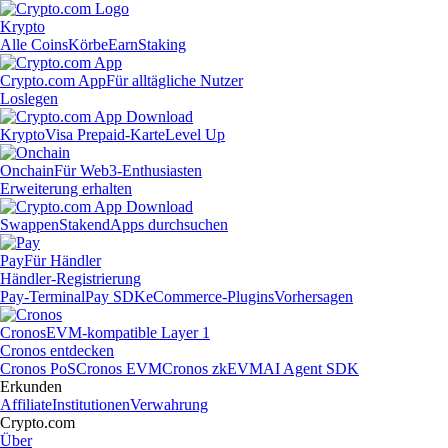
Krypto
Alle Coins
Körbe
Earn
Staking
Crypto.com App
Für alltägliche Nutzer
Loslegen
Krypto
Visa Prepaid-Karte
Level Up
Onchain
Für Web3-Enthusiasten
Erweiterung erhalten
Swappen
Staken
dApps durchsuchen
Pay
Für Händler
Händler-Registrierung
Pay-Terminal
Pay SDK
eCommerce-Plugins
Vorhersagen
Cronos
EVM-kompatible Layer 1
Cronos entdecken
Cronos PoS
Cronos EVM
Cronos zkEVM
AI Agent SDK
Erkunden
Affiliate
Institutionen
Verwahrung
Crypto.com
Über