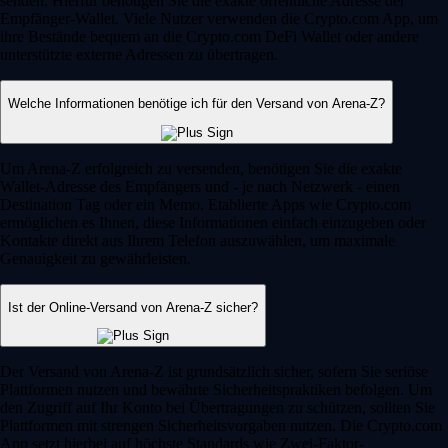
senden. Hierfür benötigen Sie die exakte öffentliche Adresse der
Empfänger-Wallet. Viele Nutzer verwenden die Crypto.com App, um
ihre Bestände bequem an die Crypto.com DeFi Wallet oder andere
unterstützte externe Adressen zu übertragen.
Welche Informationen benötige ich für den Versand von Arena-Z?
Um Arena-Z erfolgreich zu versenden, benötigen Sie die exakte
Wallet-Adresse des Empfängers und - je nach Netzwerk - einen
Destination Tag oder ein Memo. Etablierte Apps wie Crypto.com
ermöglichen es Ihnen, diese Informationen einfach einzugeben oder
Kontakte direkt aus Ihrem Telefon auszuwählen, um maximale
Genauigkeit zu gewährleisten.
Ist der Online-Versand von Arena-Z sicher?
Der Versand von Arena-Z ist grundsätzlich sicher, sofern Sie seriöse
Plattformen nutzen und bewährte Sicherheitspraktiken befolgen. Um
den Zugriff auf Ihr Konto bei Übertragungen zu schützen, sollten Sie
Plattformen mit strengen Sicherheitsvorgaben nutzen. Die Crypto.com
App setzt hierbei auf höchste Standards wie Zwei-Faktor-