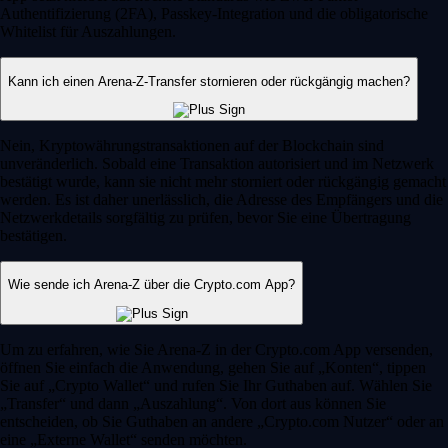
Authentifizierung (2FA), Passkey-Integration und die obligatorische
Whitelist für Auszahlungen.
Kann ich einen Arena-Z-Transfer stornieren oder rückgängig machen?
Nein, Kryptowährungstransaktionen auf der Blockchain sind
unveränderlich. Sobald eine Transaktion autorisiert und im Netzwerk
bestätigt wurde, kann sie nicht mehr storniert oder rückgängig gemacht
werden. Es ist daher unerlässlich, die Adresse des Empfängers und die
Netzwerkdetails sorgfältig zu prüfen, bevor Sie eine Übertragung
bestätigen.
Wie sende ich Arena-Z über die Crypto.com App?
Um zu erfahren, wie Sie Arena-Z in der Crypto.com App versenden,
öffnen Sie einfach die Anwendung, gehen Sie auf „Konten“, tippen
Sie auf „Crypto Wallet“ und rufen Sie Ihr Guthaben auf. Wählen Sie
„Transfer“ und dann „Auszahlung“. Von dort aus können Sie
entscheiden, ob Sie Guthaben an andere „Crypto.com Nutzer“ oder an
eine „Externe Wallet“ senden möchten.