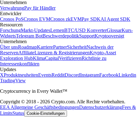
Unternehmen
Verwahrung
Pay für Händler
Entwickler
Cronos PoS
Cronos EVM
Cronos zkEVM
Pay SDK
AI Agent SDK
Ressourcen
Forschung
Markt-Updates
Lernen
BTC/USD Konverter
Glossar
Kurs-
Widgets
Telegram Bot
Beschwerdepolitik
Support
Kryptooversigt
Unternehmen
Über uns
Roadmap
Karriere
Partner
Sicherheit
Nachweis der
Reserven
Affiliate
Lizenzen & Registrierungen
Krypto-Asset
Exploration Hub
Klima
Capital
Verifizieren
Richtlinie zu
Interessenkonflikten
Updates
X
Produktneuheiten
Events
Reddit
Discord
Instagram
Facebook
Linkedin
TradingView
Cryptocurrency in Every Wallet™
Copyright © 2018 - 2026 Crypto.com. Alle Rechte vorbehalten.
EEA Allgemeine Geschäftsbedingungen
Datenschutzerklärung
Fees &
Limits
Status
Cookie-Einstellungen