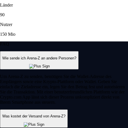
Länder
90
Nutzer
150 Mio
FAQ
Wie sende ich Arena-Z an andere Personen?
Um Arena-Z zu senden, benötigen Sie die Wallet-Adresse des
Empfängers sowie eine Krypto-Plattform oder Wallet. Geben Sie
einfach die Zieladresse ein, legen Sie den Betrag fest und autorisieren
Sie die Transaktion. Mit einer benutzerfreundlichen Plattform wie der
Crypto.com App lässt sich dieser Prozess unkompliziert direkt von
Ihrem Smartphone aus steuern.
Was kostet der Versand von Arena-Z?