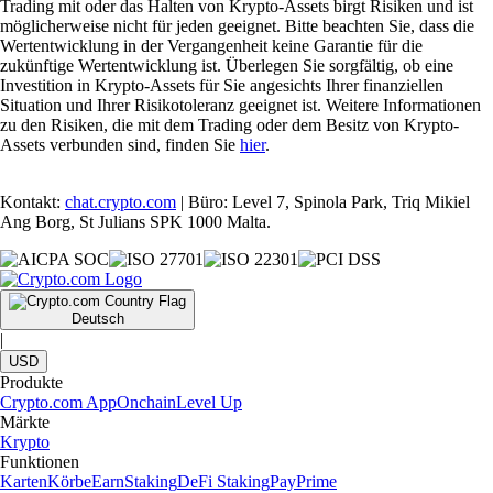
Trading mit oder das Halten von Krypto-Assets birgt Risiken und ist
möglicherweise nicht für jeden geeignet. Bitte beachten Sie, dass die
Wertentwicklung in der Vergangenheit keine Garantie für die
zukünftige Wertentwicklung ist. Überlegen Sie sorgfältig, ob eine
Investition in Krypto-Assets für Sie angesichts Ihrer finanziellen
Situation und Ihrer Risikotoleranz geeignet ist. Weitere Informationen
zu den Risiken, die mit dem Trading oder dem Besitz von Krypto-
Assets verbunden sind, finden Sie
hier
.
Kontakt:
chat.crypto.com
| Büro: Level 7, Spinola Park, Triq Mikiel
Ang Borg, St Julians SPK 1000 Malta.
Deutsch
|
USD
Produkte
Crypto.com App
Onchain
Level Up
Märkte
Krypto
Funktionen
Karten
Körbe
Earn
Staking
DeFi Staking
Pay
Prime