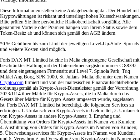
Diese Informationen stellen keine Anlageberatung dar. Der Handel mit
Kryptowährungen ist riskant und unterliegt hohen Kursschwankungen.
Bitte prüfen Sie Ihre persönliche Risikobereitschaft sorgfältig. Alle
genannten Vorteile oder Prämien hängen von Ihrem Status sowie dem
Token-Besitz ab und können sich gemäß den AGB ändern.
*0 % Gebühren bis zum Limit der jeweiligen Level-Up-Stufe. Spreads
und weitere Kosten sind möglich.
Foris DAX MT Limited ist eine in Malta eingetragene Gesellschaft mit
beschränkter Haftung mit der Unternehmensregisternummer C 88392
und dem eingetragenen Firmensitz auf Level 7, Spinola Park, Triq
Mikiel Ang Borg, SPK 1000, St. Julians, Malta, die unter dem Namen
Crypto.com
firmiert und von der maltesischen Finanzaufsichtsbehörde
ordnungsgemäß als Krypto-Asset-Dienstleister gemäß der Verordnung
2023/1114 über Märkte für Krypto-Assets, die in Malta durch das
Gesetz über Märkte für Krypto-Assets umgesetzt wurde, zugelassen
ist. Foris DAX MT Limited ist berechtigt, die folgenden Services zu
erbringen: 1. Umtausch von Krypto-Assets in Geldmittel; 2. Umtausch
von Krypto-Assets in andere Krypto-Assets; 3. Empfang und
Übermittlung von Orders für Krypto-Assets im Namen von Kunden;
4. Ausführung von Orders für Krypto-Assets im Namen von Kunden;
5. Überweisungsservices für Krypto-Assets im Namen von Kunden;
und 6. Verwahrung und Verwaltung von Krypto-Assets im Namen von