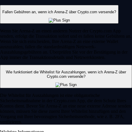
Fallen Gebühren an, wenn ich Arena-Z über Crypto.com versende?
Wenn Sie Arena-Z an einen anderen Nutzer der Crypto.com App
senden, erfolgt die Transaktion sofort und es fallen keine Gebühren an.
Wenn Sie sich entscheiden, Ihre Arena-Z an eine externe Wallet
auszuzahlen, fallen die standardmäßigen Netzwerk-
Auszahlungsgebühren an. Überprüfen Sie vor der Bestätigung in der
App immer die Transaktionsdetails und Netzwerkkosten.
Wie funktioniert die Whitelist für Auszahlungen, wenn ich Arena-Z über
Crypto.com versende?
Die Whitelist für Auszahlungen ist eine obligatorische
Sicherheitsmaßnahme in der Crypto.com App, die dem Schutz Ihres
Kontos dient. Bevor Sie Arena-Z an eine neue externe Adresse senden
können, müssen Sie diese zuerst Ihrer Whitelist hinzufügen und den
Vorgang mit Ihrer bevorzugten Sicherheitsmethode, wie z. B. 2FA,
verifizieren.
Wichtige Informationen