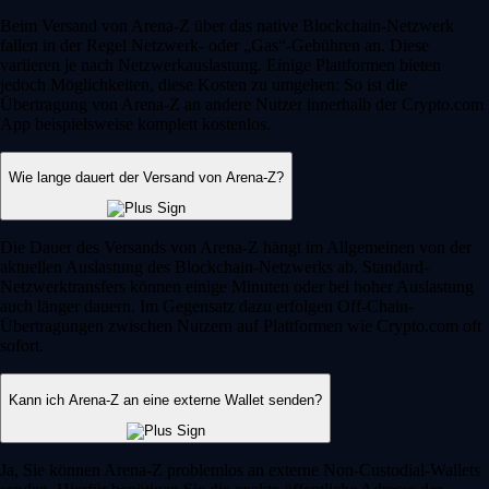
Beim Versand von Arena-Z über das native Blockchain-Netzwerk
fallen in der Regel Netzwerk- oder „Gas“-Gebühren an. Diese
variieren je nach Netzwerkauslastung. Einige Plattformen bieten
jedoch Möglichkeiten, diese Kosten zu umgehen: So ist die
Übertragung von Arena-Z an andere Nutzer innerhalb der Crypto.com
App beispielsweise komplett kostenlos.
Wie lange dauert der Versand von Arena-Z?
Die Dauer des Versands von Arena-Z hängt im Allgemeinen von der
aktuellen Auslastung des Blockchain-Netzwerks ab. Standard-
Netzwerktransfers können einige Minuten oder bei hoher Auslastung
auch länger dauern. Im Gegensatz dazu erfolgen Off-Chain-
Übertragungen zwischen Nutzern auf Plattformen wie Crypto.com oft
sofort.
Kann ich Arena-Z an eine externe Wallet senden?
Ja, Sie können Arena-Z problemlos an externe Non-Custodial-Wallets