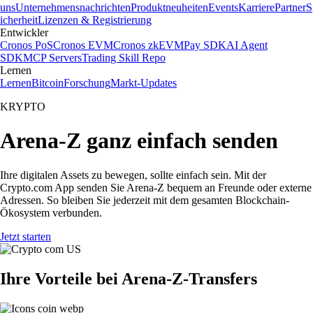
uns
Unternehmensnachrichten
Produktneuheiten
Events
Karriere
Partner
S
icherheit
Lizenzen & Registrierung
Entwickler
Cronos PoS
Cronos EVM
Cronos zkEVM
Pay SDK
AI Agent
SDK
MCP Servers
Trading Skill Repo
Lernen
Lernen
Bitcoin
Forschung
Markt-Updates
KRYPTO
Arena-Z ganz einfach senden
Ihre digitalen Assets zu bewegen, sollte einfach sein. Mit der
Crypto.com App senden Sie Arena-Z bequem an Freunde oder externe
Adressen. So bleiben Sie jederzeit mit dem gesamten Blockchain-
Ökosystem verbunden.
Jetzt starten
Ihre Vorteile bei Arena-Z-Transfers