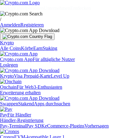
Märkte
Einzelpersonen
Unternehmen
Entdecken
/
Anmelden
Registrieren
Krypto
Alle Coins
Körbe
Earn
Staking
Crypto.com App
Für alltägliche Nutzer
Loslegen
Krypto
Visa Prepaid-Karte
Level Up
Onchain
Für Web3-Enthusiasten
Erweiterung erhalten
Swappen
Staken
dApps durchsuchen
Pay
Für Händler
Händler-Registrierung
Pay-Terminal
Pay SDK
eCommerce-Plugins
Vorhersagen
Cronos
EVM-kompatible Layer 1