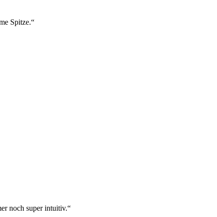
ame Spitze.“
r noch super intuitiv.“