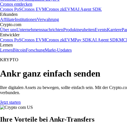
Cronos entdecken
Cronos PoS
Cronos EVM
Cronos zkEVM
AI Agent SDK
Erkunden
Affiliate
Institutionen
Verwahrung
Crypto.com
Über uns
Unternehmensnachrichten
Produktneuheiten
Events
Karriere
Pa
Entwickler
Cronos PoS
Cronos EVM
Cronos zkEVM
Pay SDK
AI Agent SDK
MCP
Lernen
Lernen
Bitcoin
Forschung
Markt-Updates
KRYPTO
Ankr ganz einfach senden
Ihre digitalen Assets zu bewegen, sollte einfach sein. Mit der Cryp
verbunden.
Jetzt starten
Ihre Vorteile bei Ankr-Transfers