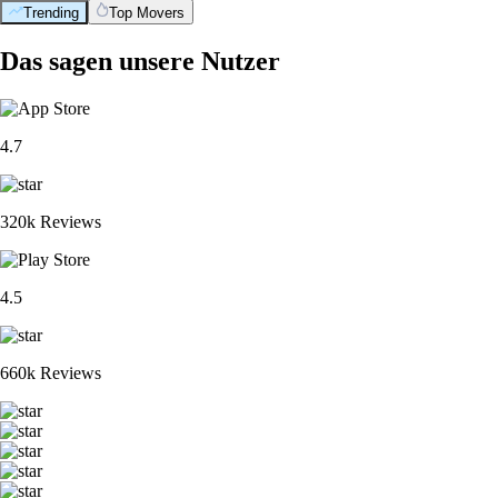
Trending
Top Movers
Das sagen unsere Nutzer
4.7
320k Reviews
4.5
660k Reviews