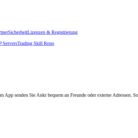
rtner
Sicherheit
Lizenzen & Registrierung
 Servers
Trading Skill Repo
to.com App senden Sie Ankr bequem an Freunde oder externe Adressen. 