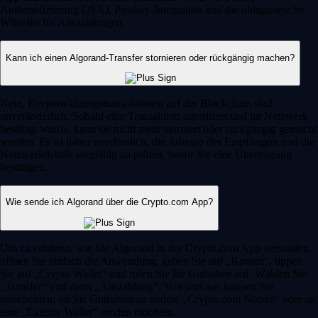
Authentifizierung (2FA), Passkey-Integration und die obligatorische
Whitelist für Auszahlungen.
Kann ich einen Algorand-Transfer stornieren oder rückgängig machen?
Nein, Kryptowährungstransaktionen auf der Blockchain sind
unveränderlich. Sobald eine Transaktion autorisiert und im Netzwerk
bestätigt wurde, kann sie nicht mehr storniert oder rückgängig gemacht
werden. Es ist daher unerlässlich, die Adresse des Empfängers und die
Netzwerkdetails sorgfältig zu prüfen, bevor Sie eine Übertragung
bestätigen.
Wie sende ich Algorand über die Crypto.com App?
Um zu erfahren, wie Sie Algorand in der Crypto.com App versenden,
öffnen Sie einfach die Anwendung, gehen Sie auf „Konten“, tippen
Sie auf „Crypto Wallet“ und rufen Sie Ihr Guthaben auf. Wählen Sie
„Transfer“ und dann „Auszahlung“. Von dort aus können Sie
entscheiden, ob Sie Guthaben an andere „Crypto.com Nutzer“ oder an
eine „Externe Wallet“ senden möchten.