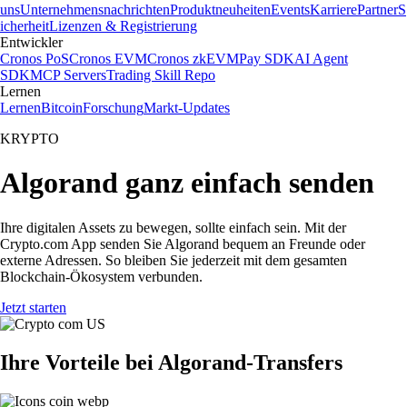
uns
Unternehmensnachrichten
Produktneuheiten
Events
Karriere
Partner
S
icherheit
Lizenzen & Registrierung
Entwickler
Cronos PoS
Cronos EVM
Cronos zkEVM
Pay SDK
AI Agent
SDK
MCP Servers
Trading Skill Repo
Lernen
Lernen
Bitcoin
Forschung
Markt-Updates
KRYPTO
Algorand ganz einfach senden
Ihre digitalen Assets zu bewegen, sollte einfach sein. Mit der
Crypto.com App senden Sie Algorand bequem an Freunde oder
externe Adressen. So bleiben Sie jederzeit mit dem gesamten
Blockchain-Ökosystem verbunden.
Jetzt starten
Ihre Vorteile bei Algorand-Transfers