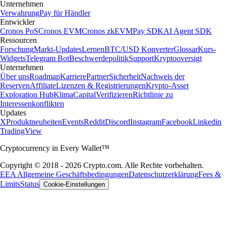
Unternehmen
Verwahrung
Pay für Händler
Entwickler
Cronos PoS
Cronos EVM
Cronos zkEVM
Pay SDK
AI Agent SDK
Ressourcen
Forschung
Markt-Updates
Lernen
BTC/USD Konverter
Glossar
Kurs-
Widgets
Telegram Bot
Beschwerdepolitik
Support
Kryptooversigt
Unternehmen
Über uns
Roadmap
Karriere
Partner
Sicherheit
Nachweis der
Reserven
Affiliate
Lizenzen & Registrierungen
Krypto-Asset
Exploration Hub
Klima
Capital
Verifizieren
Richtlinie zu
Interessenkonflikten
Updates
X
Produktneuheiten
Events
Reddit
Discord
Instagram
Facebook
Linkedin
TradingView
Cryptocurrency in Every Wallet™
Copyright © 2018 - 2026 Crypto.com. Alle Rechte vorbehalten.
EEA Allgemeine Geschäftsbedingungen
Datenschutzerklärung
Fees &
Limits
Status
Cookie-Einstellungen