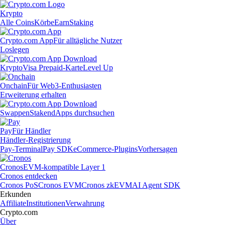
Krypto
Alle Coins
Körbe
Earn
Staking
Crypto.com App
Für alltägliche Nutzer
Loslegen
Krypto
Visa Prepaid-Karte
Level Up
Onchain
Für Web3-Enthusiasten
Erweiterung erhalten
Swappen
Staken
dApps durchsuchen
Pay
Für Händler
Händler-Registrierung
Pay-Terminal
Pay SDK
eCommerce-Plugins
Vorhersagen
Cronos
EVM-kompatible Layer 1
Cronos entdecken
Cronos PoS
Cronos EVM
Cronos zkEVM
AI Agent SDK
Erkunden
Affiliate
Institutionen
Verwahrung
Crypto.com
Über