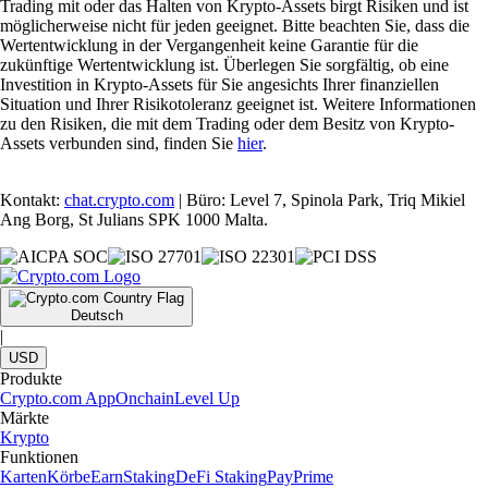
Trading mit oder das Halten von Krypto-Assets birgt Risiken und ist
möglicherweise nicht für jeden geeignet. Bitte beachten Sie, dass die
Wertentwicklung in der Vergangenheit keine Garantie für die
zukünftige Wertentwicklung ist. Überlegen Sie sorgfältig, ob eine
Investition in Krypto-Assets für Sie angesichts Ihrer finanziellen
Situation und Ihrer Risikotoleranz geeignet ist. Weitere Informationen
zu den Risiken, die mit dem Trading oder dem Besitz von Krypto-
Assets verbunden sind, finden Sie
hier
.
Kontakt:
chat.crypto.com
| Büro: Level 7, Spinola Park, Triq Mikiel
Ang Borg, St Julians SPK 1000 Malta.
Deutsch
|
USD
Produkte
Crypto.com App
Onchain
Level Up
Märkte
Krypto
Funktionen
Karten
Körbe
Earn
Staking
DeFi Staking
Pay
Prime