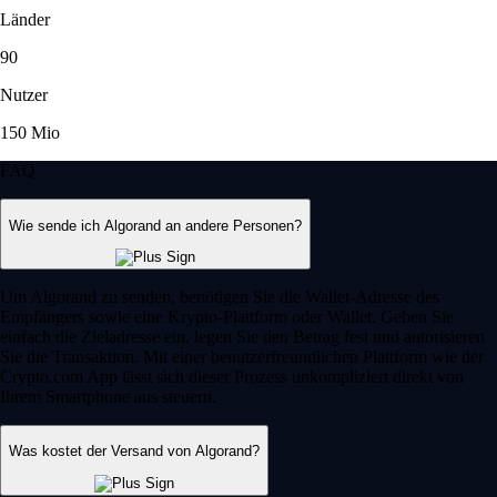
Länder
90
Nutzer
150 Mio
FAQ
Wie sende ich Algorand an andere Personen?
Um Algorand zu senden, benötigen Sie die Wallet-Adresse des
Empfängers sowie eine Krypto-Plattform oder Wallet. Geben Sie
einfach die Zieladresse ein, legen Sie den Betrag fest und autorisieren
Sie die Transaktion. Mit einer benutzerfreundlichen Plattform wie der
Crypto.com App lässt sich dieser Prozess unkompliziert direkt von
Ihrem Smartphone aus steuern.
Was kostet der Versand von Algorand?