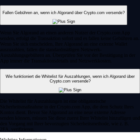
Fallen Gebühren an, wenn ich Algorand über Crypto.com versende?
Wenn Sie Algorand an einen anderen Nutzer der Crypto.com App
senden, erfolgt die Transaktion sofort und es fallen keine Gebühren an.
Wenn Sie sich entscheiden, Ihre Algorand an eine externe Wallet
auszuzahlen, fallen die standardmäßigen Netzwerk-
Auszahlungsgebühren an. Überprüfen Sie vor der Bestätigung in der
App immer die Transaktionsdetails und Netzwerkkosten.
Wie funktioniert die Whitelist für Auszahlungen, wenn ich Algorand über
Crypto.com versende?
Die Whitelist für Auszahlungen ist eine obligatorische
Sicherheitsmaßnahme in der Crypto.com App, die dem Schutz Ihres
Kontos dient. Bevor Sie Algorand an eine neue externe Adresse
senden können, müssen Sie diese zuerst Ihrer Whitelist hinzufügen und
den Vorgang mit Ihrer bevorzugten Sicherheitsmethode, wie z. B.
2FA, verifizieren.
Wichtige Informationen