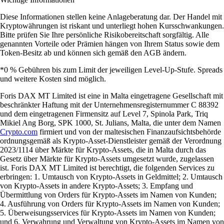
Diese Informationen stellen keine Anlageberatung dar. Der Handel mit
Kryptowährungen ist riskant und unterliegt hohen Kursschwankungen.
Bitte prüfen Sie Ihre persönliche Risikobereitschaft sorgfältig. Alle
genannten Vorteile oder Prämien hängen von Ihrem Status sowie dem
Token-Besitz ab und können sich gemäß den AGB ändern.
*0 % Gebühren bis zum Limit der jeweiligen Level-Up-Stufe. Spreads
und weitere Kosten sind möglich.
Foris DAX MT Limited ist eine in Malta eingetragene Gesellschaft mit
beschränkter Haftung mit der Unternehmensregisternummer C 88392
und dem eingetragenen Firmensitz auf Level 7, Spinola Park, Triq
Mikiel Ang Borg, SPK 1000, St. Julians, Malta, die unter dem Namen
Crypto.com
firmiert und von der maltesischen Finanzaufsichtsbehörde
ordnungsgemäß als Krypto-Asset-Dienstleister gemäß der Verordnung
2023/1114 über Märkte für Krypto-Assets, die in Malta durch das
Gesetz über Märkte für Krypto-Assets umgesetzt wurde, zugelassen
ist. Foris DAX MT Limited ist berechtigt, die folgenden Services zu
erbringen: 1. Umtausch von Krypto-Assets in Geldmittel; 2. Umtausch
von Krypto-Assets in andere Krypto-Assets; 3. Empfang und
Übermittlung von Orders für Krypto-Assets im Namen von Kunden;
4. Ausführung von Orders für Krypto-Assets im Namen von Kunden;
5. Überweisungsservices für Krypto-Assets im Namen von Kunden;
und 6. Verwahrung und Verwaltung von Krypto-Assets im Namen von