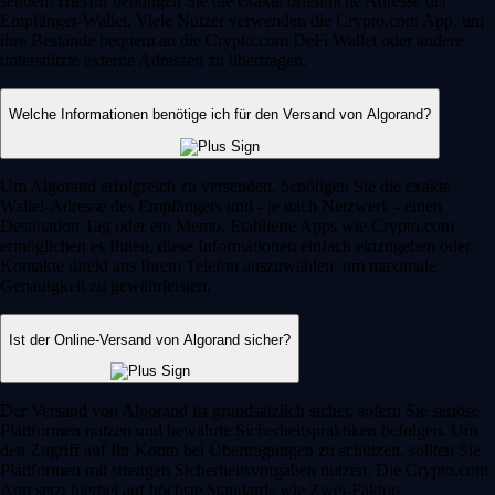
senden. Hierfür benötigen Sie die exakte öffentliche Adresse der
Empfänger-Wallet. Viele Nutzer verwenden die Crypto.com App, um
ihre Bestände bequem an die Crypto.com DeFi Wallet oder andere
unterstützte externe Adressen zu übertragen.
Welche Informationen benötige ich für den Versand von Algorand?
Um Algorand erfolgreich zu versenden, benötigen Sie die exakte
Wallet-Adresse des Empfängers und - je nach Netzwerk - einen
Destination Tag oder ein Memo. Etablierte Apps wie Crypto.com
ermöglichen es Ihnen, diese Informationen einfach einzugeben oder
Kontakte direkt aus Ihrem Telefon auszuwählen, um maximale
Genauigkeit zu gewährleisten.
Ist der Online-Versand von Algorand sicher?
Der Versand von Algorand ist grundsätzlich sicher, sofern Sie seriöse
Plattformen nutzen und bewährte Sicherheitspraktiken befolgen. Um
den Zugriff auf Ihr Konto bei Übertragungen zu schützen, sollten Sie
Plattformen mit strengen Sicherheitsvorgaben nutzen. Die Crypto.com
App setzt hierbei auf höchste Standards wie Zwei-Faktor-