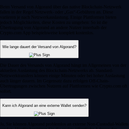
Beim Versand von Algorand über das native Blockchain-Netzwerk
fallen in der Regel Netzwerk- oder „Gas“-Gebühren an. Diese
variieren je nach Netzwerkauslastung. Einige Plattformen bieten
jedoch Möglichkeiten, diese Kosten zu umgehen: So ist die
Übertragung von Algorand an andere Nutzer innerhalb der
Crypto.com App beispielsweise komplett kostenlos.
Wie lange dauert der Versand von Algorand?
Die Dauer des Versands von Algorand hängt im Allgemeinen von der
aktuellen Auslastung des Blockchain-Netzwerks ab. Standard-
Netzwerktransfers können einige Minuten oder bei hoher Auslastung
auch länger dauern. Im Gegensatz dazu erfolgen Off-Chain-
Übertragungen zwischen Nutzern auf Plattformen wie Crypto.com oft
sofort.
Kann ich Algorand an eine externe Wallet senden?
Ja, Sie können Algorand problemlos an externe Non-Custodial-Wallets