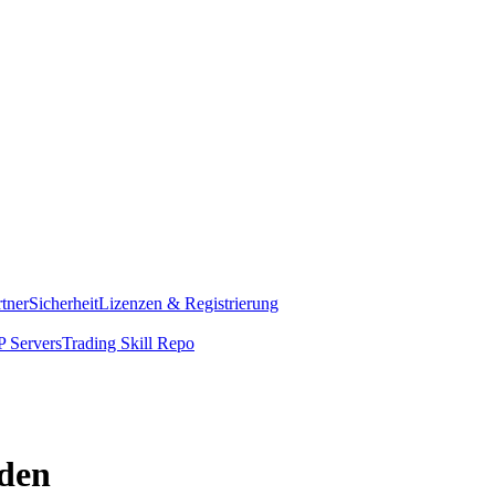
rtner
Sicherheit
Lizenzen & Registrierung
 Servers
Trading Skill Repo
nden