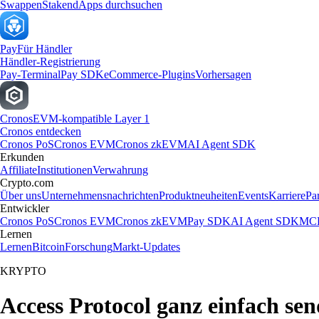
Swappen
Staken
dApps durchsuchen
Pay
Für Händler
Händler-Registrierung
Pay-Terminal
Pay SDK
eCommerce-Plugins
Vorhersagen
Cronos
EVM-kompatible Layer 1
Cronos entdecken
Cronos PoS
Cronos EVM
Cronos zkEVM
AI Agent SDK
Erkunden
Affiliate
Institutionen
Verwahrung
Crypto.com
Über uns
Unternehmensnachrichten
Produktneuheiten
Events
Karriere
Pa
Entwickler
Cronos PoS
Cronos EVM
Cronos zkEVM
Pay SDK
AI Agent SDK
MCP
Lernen
Lernen
Bitcoin
Forschung
Markt-Updates
KRYPTO
Access Protocol ganz einfach se