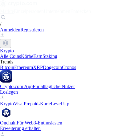
Märkte
Einzelpersonen
Unternehmen
Entdecken
/
Anmelden
Registrieren
Krypto
Alle Coins
Körbe
Earn
Staking
Trends
Bitcoin
Ethereum
XRP
Dogecoin
Cronos
Crypto.com App
Für alltägliche Nutzer
Loslegen
Krypto
Visa Prepaid-Karte
Level Up
Onchain
Für Web3-Enthusiasten
Erweiterung erhalten