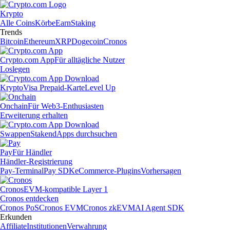
Krypto
Alle Coins
Körbe
Earn
Staking
Trends
Bitcoin
Ethereum
XRP
Dogecoin
Cronos
Crypto.com App
Für alltägliche Nutzer
Loslegen
Krypto
Visa Prepaid-Karte
Level Up
Onchain
Für Web3-Enthusiasten
Erweiterung erhalten
Swappen
Staken
dApps durchsuchen
Pay
Für Händler
Händler-Registrierung
Pay-Terminal
Pay SDK
eCommerce-Plugins
Vorhersagen
Cronos
EVM-kompatible Layer 1
Cronos entdecken
Cronos PoS
Cronos EVM
Cronos zkEVM
AI Agent SDK
Erkunden
Affiliate
Institutionen
Verwahrung