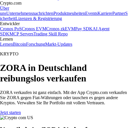
Crypto.com
Über
uns
Unternehmensnachrichten
Produktneuheiten
Events
Karriere
Partner
S
icherheit
Lizenzen & Registrierung
Entwickler
Cronos PoS
Cronos EVM
Cronos zkEVM
Pay SDK
AI Agent
SDK
MCP Servers
Trading Skill Repo
Lernen
Lernen
Bitcoin
Forschung
Markt-Updates
KRYPTO
ZORA in Deutschland
reibungslos verkaufen
ZORA verkaufen ist ganz einfach. Mit der App Crypto.com verkaufen
Sie ZORA gegen Fiat-Währungen oder tauschen es gegen andere
Kryptos. Verwalten Sie Ihr Portfolio mit vollem Vertrauen.
Jetzt starten