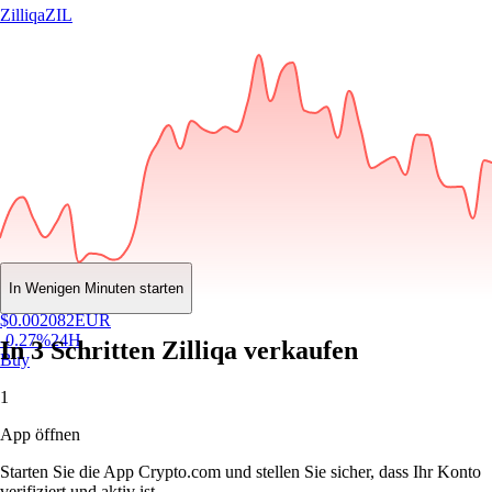
Zilliqa
ZIL
In Wenigen Minuten starten
$
0.002082
EUR
-0.27
%
24H
In 3 Schritten Zilliqa verkaufen
Buy
1
App öffnen
Starten Sie die App Crypto.com und stellen Sie sicher, dass Ihr Konto
verifiziert und aktiv ist.