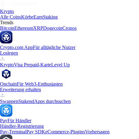
Krypto
Alle Coins
Körbe
Earn
Staking
Trends
Bitcoin
Ethereum
XRP
Dogecoin
Cronos
Crypto.com App
Für alltägliche Nutzer
Loslegen
Krypto
Visa Prepaid-Karte
Level Up
Onchain
Für Web3-Enthusiasten
Erweiterung erhalten
Swappen
Staken
dApps durchsuchen
Pay
Für Händler
Händler-Registrierung
Pay-Terminal
Pay SDK
eCommerce-Plugins
Vorhersagen