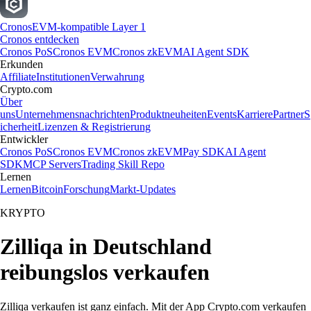
Cronos
EVM-kompatible Layer 1
Cronos entdecken
Cronos PoS
Cronos EVM
Cronos zkEVM
AI Agent SDK
Erkunden
Affiliate
Institutionen
Verwahrung
Crypto.com
Über
uns
Unternehmensnachrichten
Produktneuheiten
Events
Karriere
Partner
S
icherheit
Lizenzen & Registrierung
Entwickler
Cronos PoS
Cronos EVM
Cronos zkEVM
Pay SDK
AI Agent
SDK
MCP Servers
Trading Skill Repo
Lernen
Lernen
Bitcoin
Forschung
Markt-Updates
KRYPTO
Zilliqa in Deutschland
reibungslos verkaufen
Zilliqa verkaufen ist ganz einfach. Mit der App Crypto.com verkaufen