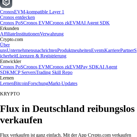
Cronos
EVM-kompatible Layer 1
Cronos entdecken
Cronos PoS
Cronos EVM
Cronos zkEVM
AI Agent SDK
Erkunden
Affiliate
Institutionen
Verwahrung
Crypto.com
Über
uns
Unternehmensnachrichten
Produktneuheiten
Events
Karriere
Partner
S
icherheit
Lizenzen & Registrierung
Entwickler
Cronos PoS
Cronos EVM
Cronos zkEVM
Pay SDK
AI Agent
SDK
MCP Servers
Trading Skill Repo
Lernen
Lernen
Bitcoin
Forschung
Markt-Updates
KRYPTO
Flux in Deutschland reibungslos
verkaufen
Flux verkaufen ist ganz einfach. Mit der App Crypto.com verkaufen