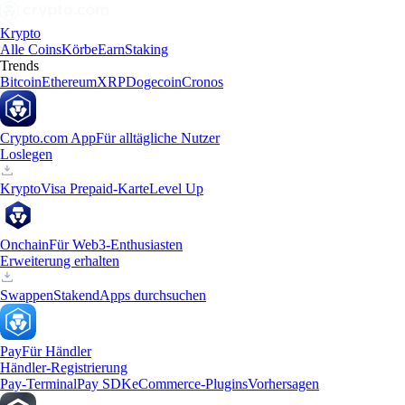
Krypto
Alle Coins
Körbe
Earn
Staking
Trends
Bitcoin
Ethereum
XRP
Dogecoin
Cronos
Crypto.com App
Für alltägliche Nutzer
Loslegen
Krypto
Visa Prepaid-Karte
Level Up
Onchain
Für Web3-Enthusiasten
Erweiterung erhalten
Swappen
Staken
dApps durchsuchen
Pay
Für Händler
Händler-Registrierung
Pay-Terminal
Pay SDK
eCommerce-Plugins
Vorhersagen