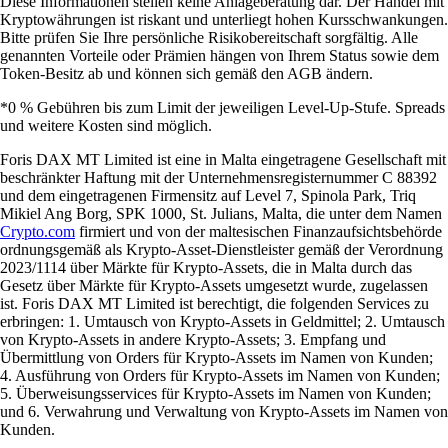
Diese Informationen stellen keine Anlageberatung dar. Der Handel mit
Kryptowährungen ist riskant und unterliegt hohen Kursschwankungen.
Bitte prüfen Sie Ihre persönliche Risikobereitschaft sorgfältig. Alle
genannten Vorteile oder Prämien hängen von Ihrem Status sowie dem
Token-Besitz ab und können sich gemäß den AGB ändern.
*0 % Gebühren bis zum Limit der jeweiligen Level-Up-Stufe. Spreads
und weitere Kosten sind möglich.
Foris DAX MT Limited ist eine in Malta eingetragene Gesellschaft mit
beschränkter Haftung mit der Unternehmensregisternummer C 88392
und dem eingetragenen Firmensitz auf Level 7, Spinola Park, Triq
Mikiel Ang Borg, SPK 1000, St. Julians, Malta, die unter dem Namen
Crypto.com
firmiert und von der maltesischen Finanzaufsichtsbehörde
ordnungsgemäß als Krypto-Asset-Dienstleister gemäß der Verordnung
2023/1114 über Märkte für Krypto-Assets, die in Malta durch das
Gesetz über Märkte für Krypto-Assets umgesetzt wurde, zugelassen
ist. Foris DAX MT Limited ist berechtigt, die folgenden Services zu
erbringen: 1. Umtausch von Krypto-Assets in Geldmittel; 2. Umtausch
von Krypto-Assets in andere Krypto-Assets; 3. Empfang und
Übermittlung von Orders für Krypto-Assets im Namen von Kunden;
4. Ausführung von Orders für Krypto-Assets im Namen von Kunden;
5. Überweisungsservices für Krypto-Assets im Namen von Kunden;
und 6. Verwahrung und Verwaltung von Krypto-Assets im Namen von
Kunden.