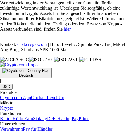
Wertentwicklung in der Vergangenheit keine Garantie für die
zukünftige Wertentwicklung ist. Überlegen Sie sorgfältig, ob eine
Investition in Krypto-Assets für Sie angesichts Ihrer finanziellen
Situation und Ihrer Risikotoleranz geeignet ist. Weitere Informationen
zu den Risiken, die mit dem Trading oder dem Besitz von Krypto-
Assets verbunden sind, finden Sie
hier
.
Kontakt:
chat.crypto.com
| Büro: Level 7, Spinola Park, Triq Mikiel
Ang Borg, St Julians SPK 1000 Malta.
Deutsch
|
USD
Produkte
Crypto.com App
Onchain
Level Up
Märkte
Krypto
Funktionen
Karten
Körbe
Earn
Staking
DeFi Staking
Pay
Prime
Unternehmen
Verwahrung
Pay für Händler