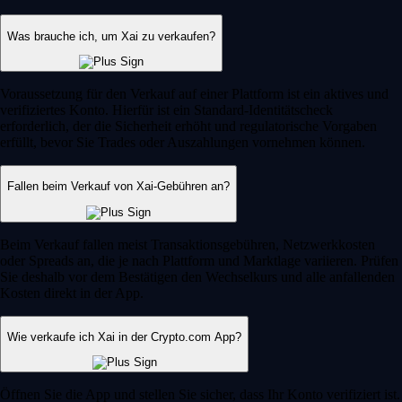
Was brauche ich, um Xai zu verkaufen?
Voraussetzung für den Verkauf auf einer Plattform ist ein aktives und
verifiziertes Konto. Hierfür ist ein Standard-Identitätscheck
erforderlich, der die Sicherheit erhöht und regulatorische Vorgaben
erfüllt, bevor Sie Trades oder Auszahlungen vornehmen können.
Fallen beim Verkauf von Xai-Gebühren an?
Beim Verkauf fallen meist Transaktionsgebühren, Netzwerkkosten
oder Spreads an, die je nach Plattform und Marktlage variieren. Prüfen
Sie deshalb vor dem Bestätigen den Wechselkurs und alle anfallenden
Kosten direkt in der App.
Wie verkaufe ich Xai in der Crypto.com App?
Öffnen Sie die App und stellen Sie sicher, dass Ihr Konto verifiziert ist.