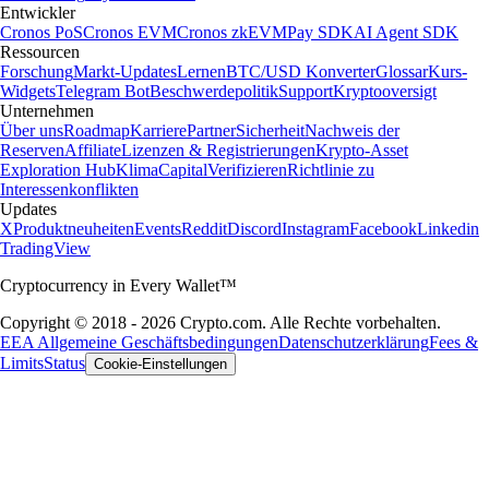
Entwickler
Cronos PoS
Cronos EVM
Cronos zkEVM
Pay SDK
AI Agent SDK
Ressourcen
Forschung
Markt-Updates
Lernen
BTC/USD Konverter
Glossar
Kurs-
Widgets
Telegram Bot
Beschwerdepolitik
Support
Kryptooversigt
Unternehmen
Über uns
Roadmap
Karriere
Partner
Sicherheit
Nachweis der
Reserven
Affiliate
Lizenzen & Registrierungen
Krypto-Asset
Exploration Hub
Klima
Capital
Verifizieren
Richtlinie zu
Interessenkonflikten
Updates
X
Produktneuheiten
Events
Reddit
Discord
Instagram
Facebook
Linkedin
TradingView
Cryptocurrency in Every Wallet™
Copyright © 2018 - 2026 Crypto.com. Alle Rechte vorbehalten.
EEA Allgemeine Geschäftsbedingungen
Datenschutzerklärung
Fees &
Limits
Status
Cookie-Einstellungen