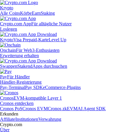
Krypto
Alle Coins
Körbe
Earn
Staking
Crypto.com App
Für alltägliche Nutzer
Loslegen
Krypto
Visa Prepaid-Karte
Level Up
Onchain
Für Web3-Enthusiasten
Erweiterung erhalten
Swappen
Staken
dApps durchsuchen
Pay
Für Händler
Händler-Registrierung
Pay-Terminal
Pay SDK
eCommerce-Plugins
Cronos
EVM-kompatible Layer 1
Cronos entdecken
Cronos PoS
Cronos EVM
Cronos zkEVM
AI Agent SDK
Erkunden
Affiliate
Institutionen
Verwahrung
Crypto.com
Über