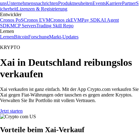
uns
Unternehmensnachrichten
Produktneuheiten
Events
Karriere
Partner
S
icherheit
Lizenzen & Registrierung
Entwickler
Cronos PoS
Cronos EVM
Cronos zkEVM
Pay SDK
AI Agent
SDK
MCP Servers
Trading Skill Repo
Lernen
Lernen
Bitcoin
Forschung
Markt-Updates
KRYPTO
Xai in Deutschland reibungslos
verkaufen
Xai verkaufen ist ganz einfach. Mit der App Crypto.com verkaufen Sie
Xai gegen Fiat-Währungen oder tauschen es gegen andere Kryptos.
Verwalten Sie Ihr Portfolio mit vollem Vertrauen.
Jetzt starten
Vorteile beim Xai-Verkauf