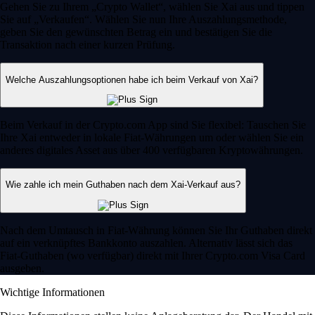
Gehen Sie zu Ihrem „Crypto Wallet“, wählen Sie Xai aus und tippen
Sie auf „Verkaufen“. Wählen Sie nun Ihre Auszahlungsmethode,
geben Sie den gewünschten Betrag ein und bestätigen Sie die
Transaktion nach einer kurzen Prüfung.
Welche Auszahlungsoptionen habe ich beim Verkauf von Xai?
Beim Verkauf in der Crypto.com App sind Sie flexibel: Tauschen Sie
Ihre Xai entweder in lokale Fiat-Währungen um oder wählen Sie ein
anderes digitales Asset aus über 400 verfügbaren Kryptowährungen.
Wie zahle ich mein Guthaben nach dem Xai-Verkauf aus?
Nach dem Umtausch in Fiat-Währung können Sie Ihr Guthaben direkt
auf ein verknüpftes Bankkonto auszahlen. Alternativ lässt sich das
Fiat-Guthaben (wo verfügbar) direkt mit Ihrer Crypto.com Visa Card
ausgeben.
Wichtige Informationen