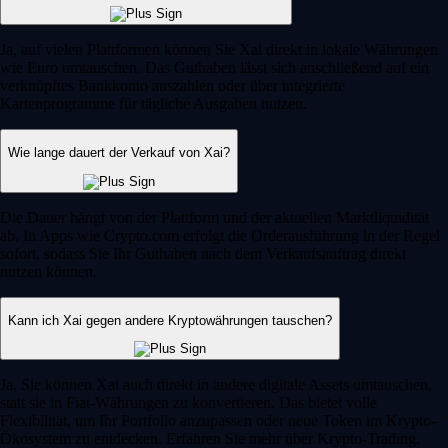
Ja, auf vielen Plattformen können Sie Xai direkt in lokale Währungen
wie Euro umtauschen. Das Guthaben lässt sich anschließend auf ein
verknüpftes Bankkonto auszahlen oder über integrierte
Kartenprogramme für tägliche Ausgaben nutzen.
Wie lange dauert der Verkauf von Xai?
Die Dauer hängt von der Plattform und der aktuellen Marktliquidität
ab. In Apps wie Crypto.com erfolgt die Orderausführung in der Regel
sofort, sodass Sie Ihr Guthaben nach dem Verkaufsauftrag direkt
nutzen können.
Kann ich Xai gegen andere Kryptowährungen tauschen?
Ja, Sie können Xai auch direkt in andere digitale Assets umtauschen,
statt sie in Fiat-Währungen zu konvertieren. Das bietet volle
Flexibilität, um Ihr Portfolio anzupassen oder neue Token im Krypto-
Ökosystem zu entdecken. Erfahren Sie mehr über Krypto-Trading.