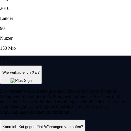
2016
Länder
90
Nutzer
150 Mio
FAQ
Wie verkaufe ich Xai?
Der Verkauf von Xai erfolgt einfach über eine Krypto-Plattform.
Navigieren Sie zu Ihrem Portfolio, wählen Sie das Asset aus und
entscheiden Sie sich für eine Auszahlungsmethode. Die Crypto.com
App bietet dafür eine intuitive Oberfläche, mit der Sie diese
Umwandlungen bequem durchführen.
Kann ich Xai gegen Fiat-Währungen verkaufen?