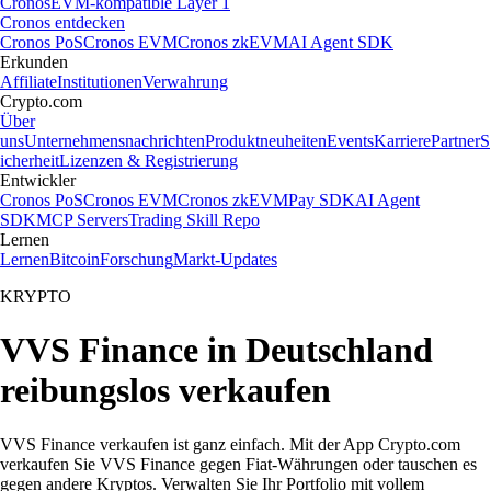
Cronos
EVM-kompatible Layer 1
Cronos entdecken
Cronos PoS
Cronos EVM
Cronos zkEVM
AI Agent SDK
Erkunden
Affiliate
Institutionen
Verwahrung
Crypto.com
Über
uns
Unternehmensnachrichten
Produktneuheiten
Events
Karriere
Partner
S
icherheit
Lizenzen & Registrierung
Entwickler
Cronos PoS
Cronos EVM
Cronos zkEVM
Pay SDK
AI Agent
SDK
MCP Servers
Trading Skill Repo
Lernen
Lernen
Bitcoin
Forschung
Markt-Updates
KRYPTO
VVS Finance in Deutschland
reibungslos verkaufen
VVS Finance verkaufen ist ganz einfach. Mit der App Crypto.com
verkaufen Sie VVS Finance gegen Fiat-Währungen oder tauschen es
gegen andere Kryptos. Verwalten Sie Ihr Portfolio mit vollem