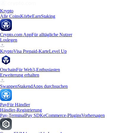
Krypto
Alle Coins
Körbe
Earn
Staking
Crypto.com App
Für alltägliche Nutzer
Loslegen
Krypto
Visa Prepaid-Karte
Level Up
Onchain
Für Web3-Enthusiasten
Erweiterung erhalten
Swappen
Staken
dApps durchsuchen
Pay
Für Händler
Händler-Registrierung
Pay-Terminal
Pay SDK
eCommerce-Plugins
Vorhersagen