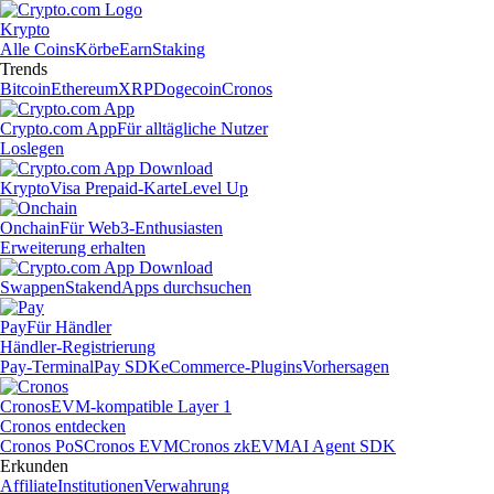
Krypto
Alle Coins
Körbe
Earn
Staking
Trends
Bitcoin
Ethereum
XRP
Dogecoin
Cronos
Crypto.com App
Für alltägliche Nutzer
Loslegen
Krypto
Visa Prepaid-Karte
Level Up
Onchain
Für Web3-Enthusiasten
Erweiterung erhalten
Swappen
Staken
dApps durchsuchen
Pay
Für Händler
Händler-Registrierung
Pay-Terminal
Pay SDK
eCommerce-Plugins
Vorhersagen
Cronos
EVM-kompatible Layer 1
Cronos entdecken
Cronos PoS
Cronos EVM
Cronos zkEVM
AI Agent SDK
Erkunden
Affiliate
Institutionen
Verwahrung