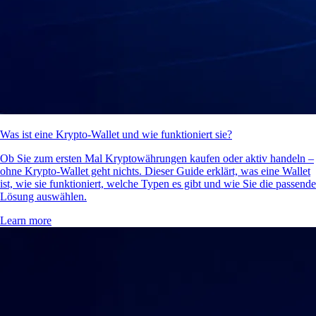
Was ist eine Krypto-Wallet und wie funktioniert sie?
Ob Sie zum ersten Mal Kryptowährungen kaufen oder aktiv handeln –
ohne Krypto-Wallet geht nichts. Dieser Guide erklärt, was eine Wallet
ist, wie sie funktioniert, welche Typen es gibt und wie Sie die passende
Lösung auswählen.
Learn more