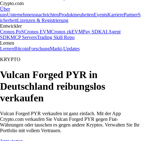
Crypto.com
Über
uns
Unternehmensnachrichten
Produktneuheiten
Events
Karriere
Partner
S
icherheit
Lizenzen & Registrierung
Entwickler
Cronos PoS
Cronos EVM
Cronos zkEVM
Pay SDK
AI Agent
SDK
MCP Servers
Trading Skill Repo
Lernen
Lernen
Bitcoin
Forschung
Markt-Updates
KRYPTO
Vulcan Forged PYR in
Deutschland reibungslos
verkaufen
Vulcan Forged PYR verkaufen ist ganz einfach. Mit der App
Crypto.com verkaufen Sie Vulcan Forged PYR gegen Fiat-
Währungen oder tauschen es gegen andere Kryptos. Verwalten Sie Ihr
Portfolio mit vollem Vertrauen.