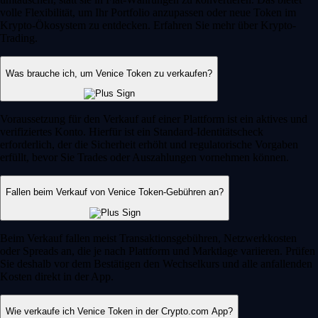
volle Flexibilität, um Ihr Portfolio anzupassen oder neue Token im
Krypto-Ökosystem zu entdecken. Erfahren Sie mehr über Krypto-
Trading.
Was brauche ich, um Venice Token zu verkaufen?
Voraussetzung für den Verkauf auf einer Plattform ist ein aktives und
verifiziertes Konto. Hierfür ist ein Standard-Identitätscheck
erforderlich, der die Sicherheit erhöht und regulatorische Vorgaben
erfüllt, bevor Sie Trades oder Auszahlungen vornehmen können.
Fallen beim Verkauf von Venice Token-Gebühren an?
Beim Verkauf fallen meist Transaktionsgebühren, Netzwerkkosten
oder Spreads an, die je nach Plattform und Marktlage variieren. Prüfen
Sie deshalb vor dem Bestätigen den Wechselkurs und alle anfallenden
Kosten direkt in der App.
Wie verkaufe ich Venice Token in der Crypto.com App?