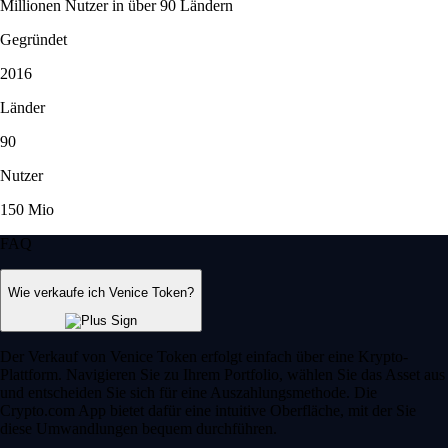
Millionen Nutzer in über 90 Ländern
Gegründet
2016
Länder
90
Nutzer
150 Mio
FAQ
Wie verkaufe ich Venice Token?
Der Verkauf von Venice Token erfolgt einfach über eine Krypto-
Plattform. Navigieren Sie zu Ihrem Portfolio, wählen Sie das Asset aus
und entscheiden Sie sich für eine Auszahlungsmethode. Die
Crypto.com App bietet dafür eine intuitive Oberfläche, mit der Sie
diese Umwandlungen bequem durchführen.