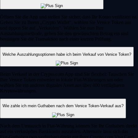
Öffnen Sie die App und stellen Sie sicher, dass Ihr Konto verifiziert ist.
Gehen Sie zu Ihrem „Crypto Wallet“, wählen Sie Venice Token aus
und tippen Sie auf „Verkaufen“. Wählen Sie nun Ihre
Auszahlungsmethode, geben Sie den gewünschten Betrag ein und
bestätigen Sie die Transaktion nach einer kurzen Prüfung.
Welche Auszahlungsoptionen habe ich beim Verkauf von Venice Token?
Beim Verkauf in der Crypto.com App sind Sie flexibel: Tauschen Sie
Ihre Venice Token entweder in lokale Fiat-Währungen um oder
wählen Sie ein anderes digitales Asset aus über 400 verfügbaren
Kryptowährungen.
Wie zahle ich mein Guthaben nach dem Venice Token-Verkauf aus?
Nach dem Umtausch in Fiat-Währung können Sie Ihr Guthaben direkt
auf ein verknüpftes Bankkonto auszahlen. Alternativ lässt sich das
Fiat-Guthaben (wo verfügbar) direkt mit Ihrer Crypto.com Visa Card