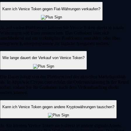
Kann ich Venice Token gegen Fiat-Währungen verkaufen?
Ja, auf vielen Plattformen können Sie Venice Token direkt in lokale
Währungen wie Euro umtauschen. Das Guthaben lässt sich
anschließend auf ein verknüpftes Bankkonto auszahlen oder über
integrierte Kartenprogramme für tägliche Ausgaben nutzen.
Wie lange dauert der Verkauf von Venice Token?
Die Dauer hängt von der Plattform und der aktuellen Marktliquidität
ab. In Apps wie Crypto.com erfolgt die Orderausführung in der Regel
sofort, sodass Sie Ihr Guthaben nach dem Verkaufsauftrag direkt
nutzen können.
Kann ich Venice Token gegen andere Kryptowährungen tauschen?
Ja, Sie können Venice Token auch direkt in andere digitale Assets
umtauschen, statt sie in Fiat-Währungen zu konvertieren. Das bietet