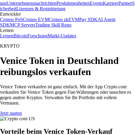
uns
Unternehmensnachrichten
Produktneuheiten
Events
Karriere
Partner
S
icherheit
Lizenzen & Registrierung
Entwickler
Cronos PoS
Cronos EVM
Cronos zkEVM
Pay SDK
AI Agent
SDK
MCP Servers
Trading Skill Repo
Lernen
Lernen
Bitcoin
Forschung
Markt-Updates
KRYPTO
Venice Token in Deutschland
reibungslos verkaufen
Venice Token verkaufen ist ganz einfach. Mit der App Crypto.com
verkaufen Sie Venice Token gegen Fiat-Währungen oder tauschen es
gegen andere Kryptos. Verwalten Sie Ihr Portfolio mit vollem
Vertrauen.
Jetzt starten
Vorteile beim Venice Token-Verkauf