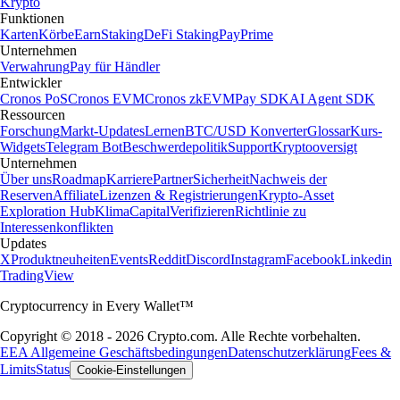
Krypto
Funktionen
Karten
Körbe
Earn
Staking
DeFi Staking
Pay
Prime
Unternehmen
Verwahrung
Pay für Händler
Entwickler
Cronos PoS
Cronos EVM
Cronos zkEVM
Pay SDK
AI Agent SDK
Ressourcen
Forschung
Markt-Updates
Lernen
BTC/USD Konverter
Glossar
Kurs-
Widgets
Telegram Bot
Beschwerdepolitik
Support
Kryptooversigt
Unternehmen
Über uns
Roadmap
Karriere
Partner
Sicherheit
Nachweis der
Reserven
Affiliate
Lizenzen & Registrierungen
Krypto-Asset
Exploration Hub
Klima
Capital
Verifizieren
Richtlinie zu
Interessenkonflikten
Updates
X
Produktneuheiten
Events
Reddit
Discord
Instagram
Facebook
Linkedin
TradingView
Cryptocurrency in Every Wallet™
Copyright © 2018 - 2026 Crypto.com. Alle Rechte vorbehalten.
EEA Allgemeine Geschäftsbedingungen
Datenschutzerklärung
Fees &
Limits
Status
Cookie-Einstellungen