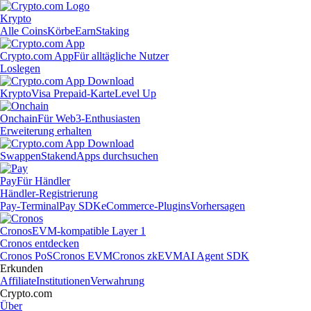
Krypto
Alle Coins
Körbe
Earn
Staking
Crypto.com App
Für alltägliche Nutzer
Loslegen
Krypto
Visa Prepaid-Karte
Level Up
Onchain
Für Web3-Enthusiasten
Erweiterung erhalten
Swappen
Staken
dApps durchsuchen
Pay
Für Händler
Händler-Registrierung
Pay-Terminal
Pay SDK
eCommerce-Plugins
Vorhersagen
Cronos
EVM-kompatible Layer 1
Cronos entdecken
Cronos PoS
Cronos EVM
Cronos zkEVM
AI Agent SDK
Erkunden
Affiliate
Institutionen
Verwahrung
Crypto.com
Über