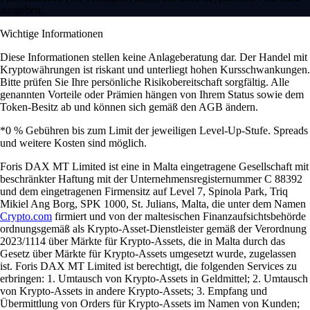
ausgeben.
Wichtige Informationen
Diese Informationen stellen keine Anlageberatung dar. Der Handel mit
Kryptowährungen ist riskant und unterliegt hohen Kursschwankungen.
Bitte prüfen Sie Ihre persönliche Risikobereitschaft sorgfältig. Alle
genannten Vorteile oder Prämien hängen von Ihrem Status sowie dem
Token-Besitz ab und können sich gemäß den AGB ändern.
*0 % Gebühren bis zum Limit der jeweiligen Level-Up-Stufe. Spreads
und weitere Kosten sind möglich.
Foris DAX MT Limited ist eine in Malta eingetragene Gesellschaft mit
beschränkter Haftung mit der Unternehmensregisternummer C 88392
und dem eingetragenen Firmensitz auf Level 7, Spinola Park, Triq
Mikiel Ang Borg, SPK 1000, St. Julians, Malta, die unter dem Namen
Crypto.com
firmiert und von der maltesischen Finanzaufsichtsbehörde
ordnungsgemäß als Krypto-Asset-Dienstleister gemäß der Verordnung
2023/1114 über Märkte für Krypto-Assets, die in Malta durch das
Gesetz über Märkte für Krypto-Assets umgesetzt wurde, zugelassen
ist. Foris DAX MT Limited ist berechtigt, die folgenden Services zu
erbringen: 1. Umtausch von Krypto-Assets in Geldmittel; 2. Umtausch
von Krypto-Assets in andere Krypto-Assets; 3. Empfang und
Übermittlung von Orders für Krypto-Assets im Namen von Kunden;