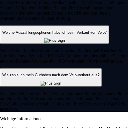
Gehen Sie zu Ihrem „Crypto Wallet“, wählen Sie Velo aus und tippen
Sie auf „Verkaufen“. Wählen Sie nun Ihre Auszahlungsmethode,
geben Sie den gewünschten Betrag ein und bestätigen Sie die
Transaktion nach einer kurzen Prüfung.
Welche Auszahlungsoptionen habe ich beim Verkauf von Velo?
Beim Verkauf in der Crypto.com App sind Sie flexibel: Tauschen Sie
Ihre Velo entweder in lokale Fiat-Währungen um oder wählen Sie ein
anderes digitales Asset aus über 400 verfügbaren Kryptowährungen.
Wie zahle ich mein Guthaben nach dem Velo-Verkauf aus?
Nach dem Umtausch in Fiat-Währung können Sie Ihr Guthaben direkt
auf ein verknüpftes Bankkonto auszahlen. Alternativ lässt sich das
Fiat-Guthaben (wo verfügbar) direkt mit Ihrer Crypto.com Visa Card
ausgeben.
Wichtige Informationen