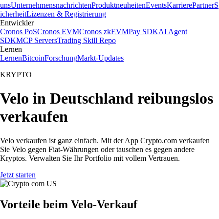
uns
Unternehmensnachrichten
Produktneuheiten
Events
Karriere
Partner
S
icherheit
Lizenzen & Registrierung
Entwickler
Cronos PoS
Cronos EVM
Cronos zkEVM
Pay SDK
AI Agent
SDK
MCP Servers
Trading Skill Repo
Lernen
Lernen
Bitcoin
Forschung
Markt-Updates
KRYPTO
Velo in Deutschland reibungslos
verkaufen
Velo verkaufen ist ganz einfach. Mit der App Crypto.com verkaufen
Sie Velo gegen Fiat-Währungen oder tauschen es gegen andere
Kryptos. Verwalten Sie Ihr Portfolio mit vollem Vertrauen.
Jetzt starten
Vorteile beim Velo-Verkauf