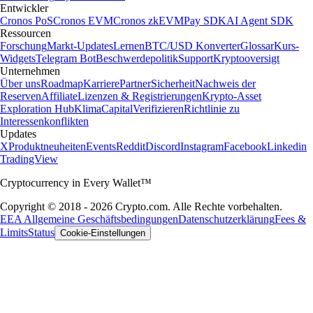
Entwickler
Cronos PoS
Cronos EVM
Cronos zkEVM
Pay SDK
AI Agent SDK
Ressourcen
Forschung
Markt-Updates
Lernen
BTC/USD Konverter
Glossar
Kurs-
Widgets
Telegram Bot
Beschwerdepolitik
Support
Kryptooversigt
Unternehmen
Über uns
Roadmap
Karriere
Partner
Sicherheit
Nachweis der
Reserven
Affiliate
Lizenzen & Registrierungen
Krypto-Asset
Exploration Hub
Klima
Capital
Verifizieren
Richtlinie zu
Interessenkonflikten
Updates
X
Produktneuheiten
Events
Reddit
Discord
Instagram
Facebook
Linkedin
TradingView
Cryptocurrency in Every Wallet™
Copyright © 2018 - 2026 Crypto.com. Alle Rechte vorbehalten.
EEA Allgemeine Geschäftsbedingungen
Datenschutzerklärung
Fees &
Limits
Status
Cookie-Einstellungen