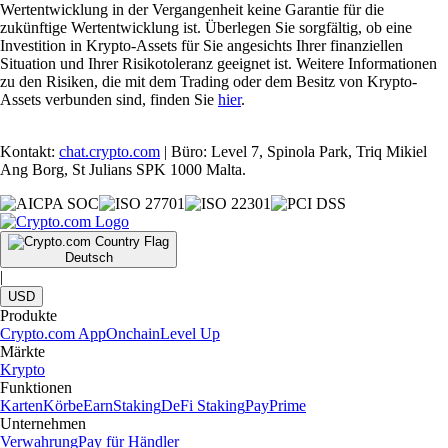
Wertentwicklung in der Vergangenheit keine Garantie für die
zukünftige Wertentwicklung ist. Überlegen Sie sorgfältig, ob eine
Investition in Krypto-Assets für Sie angesichts Ihrer finanziellen
Situation und Ihrer Risikotoleranz geeignet ist. Weitere Informationen
zu den Risiken, die mit dem Trading oder dem Besitz von Krypto-
Assets verbunden sind, finden Sie
hier
.
Kontakt:
chat.crypto.com
| Büro: Level 7, Spinola Park, Triq Mikiel
Ang Borg, St Julians SPK 1000 Malta.
Deutsch
|
USD
Produkte
Crypto.com App
Onchain
Level Up
Märkte
Krypto
Funktionen
Karten
Körbe
Earn
Staking
DeFi Staking
Pay
Prime
Unternehmen
Verwahrung
Pay für Händler