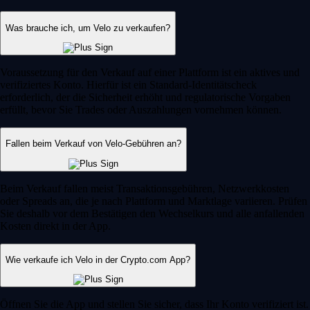
Was brauche ich, um Velo zu verkaufen?
Voraussetzung für den Verkauf auf einer Plattform ist ein aktives und
verifiziertes Konto. Hierfür ist ein Standard-Identitätscheck
erforderlich, der die Sicherheit erhöht und regulatorische Vorgaben
erfüllt, bevor Sie Trades oder Auszahlungen vornehmen können.
Fallen beim Verkauf von Velo-Gebühren an?
Beim Verkauf fallen meist Transaktionsgebühren, Netzwerkkosten
oder Spreads an, die je nach Plattform und Marktlage variieren. Prüfen
Sie deshalb vor dem Bestätigen den Wechselkurs und alle anfallenden
Kosten direkt in der App.
Wie verkaufe ich Velo in der Crypto.com App?
Öffnen Sie die App und stellen Sie sicher, dass Ihr Konto verifiziert ist.