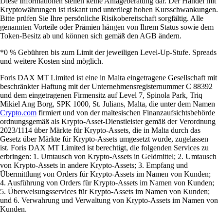
Diese Informationen stellen keine Anlageberatung dar. Der Handel mit
Kryptowährungen ist riskant und unterliegt hohen Kursschwankungen.
Bitte prüfen Sie Ihre persönliche Risikobereitschaft sorgfältig. Alle
genannten Vorteile oder Prämien hängen von Ihrem Status sowie dem
Token-Besitz ab und können sich gemäß den AGB ändern.
*0 % Gebühren bis zum Limit der jeweiligen Level-Up-Stufe. Spreads
und weitere Kosten sind möglich.
Foris DAX MT Limited ist eine in Malta eingetragene Gesellschaft mit
beschränkter Haftung mit der Unternehmensregisternummer C 88392
und dem eingetragenen Firmensitz auf Level 7, Spinola Park, Triq
Mikiel Ang Borg, SPK 1000, St. Julians, Malta, die unter dem Namen
Crypto.com
firmiert und von der maltesischen Finanzaufsichtsbehörde
ordnungsgemäß als Krypto-Asset-Dienstleister gemäß der Verordnung
2023/1114 über Märkte für Krypto-Assets, die in Malta durch das
Gesetz über Märkte für Krypto-Assets umgesetzt wurde, zugelassen
ist. Foris DAX MT Limited ist berechtigt, die folgenden Services zu
erbringen: 1. Umtausch von Krypto-Assets in Geldmittel; 2. Umtausch
von Krypto-Assets in andere Krypto-Assets; 3. Empfang und
Übermittlung von Orders für Krypto-Assets im Namen von Kunden;
4. Ausführung von Orders für Krypto-Assets im Namen von Kunden;
5. Überweisungsservices für Krypto-Assets im Namen von Kunden;
und 6. Verwahrung und Verwaltung von Krypto-Assets im Namen von
Kunden.