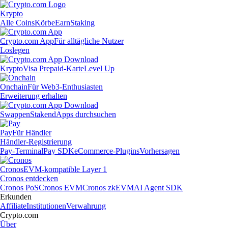
Krypto
Alle Coins
Körbe
Earn
Staking
Crypto.com App
Für alltägliche Nutzer
Loslegen
Krypto
Visa Prepaid-Karte
Level Up
Onchain
Für Web3-Enthusiasten
Erweiterung erhalten
Swappen
Staken
dApps durchsuchen
Pay
Für Händler
Händler-Registrierung
Pay-Terminal
Pay SDK
eCommerce-Plugins
Vorhersagen
Cronos
EVM-kompatible Layer 1
Cronos entdecken
Cronos PoS
Cronos EVM
Cronos zkEVM
AI Agent SDK
Erkunden
Affiliate
Institutionen
Verwahrung
Crypto.com
Über