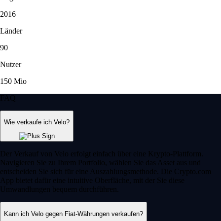
2016
Länder
90
Nutzer
150 Mio
FAQ
Wie verkaufe ich Velo?
Der Verkauf von Velo erfolgt einfach über eine Krypto-Plattform.
Navigieren Sie zu Ihrem Portfolio, wählen Sie das Asset aus und
entscheiden Sie sich für eine Auszahlungsmethode. Die Crypto.com
App bietet dafür eine intuitive Oberfläche, mit der Sie diese
Umwandlungen bequem durchführen.
Kann ich Velo gegen Fiat-Währungen verkaufen?