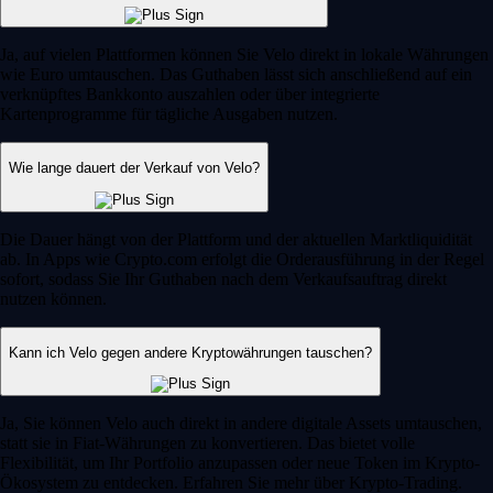
Ja, auf vielen Plattformen können Sie Velo direkt in lokale Währungen
wie Euro umtauschen. Das Guthaben lässt sich anschließend auf ein
verknüpftes Bankkonto auszahlen oder über integrierte
Kartenprogramme für tägliche Ausgaben nutzen.
Wie lange dauert der Verkauf von Velo?
Die Dauer hängt von der Plattform und der aktuellen Marktliquidität
ab. In Apps wie Crypto.com erfolgt die Orderausführung in der Regel
sofort, sodass Sie Ihr Guthaben nach dem Verkaufsauftrag direkt
nutzen können.
Kann ich Velo gegen andere Kryptowährungen tauschen?
Ja, Sie können Velo auch direkt in andere digitale Assets umtauschen,
statt sie in Fiat-Währungen zu konvertieren. Das bietet volle
Flexibilität, um Ihr Portfolio anzupassen oder neue Token im Krypto-
Ökosystem zu entdecken. Erfahren Sie mehr über Krypto-Trading.