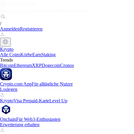
Märkte
Einzelpersonen
Unternehmen
Entdecken
/
Anmelden
Registrieren
Krypto
Alle Coins
Körbe
Earn
Staking
Trends
Bitcoin
Ethereum
XRP
Dogecoin
Cronos
Crypto.com App
Für alltägliche Nutzer
Loslegen
Krypto
Visa Prepaid-Karte
Level Up
Onchain
Für Web3-Enthusiasten
Erweiterung erhalten