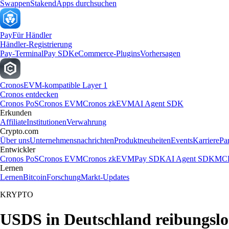
Swappen
Staken
dApps durchsuchen
Pay
Für Händler
Händler-Registrierung
Pay-Terminal
Pay SDK
eCommerce-Plugins
Vorhersagen
Cronos
EVM-kompatible Layer 1
Cronos entdecken
Cronos PoS
Cronos EVM
Cronos zkEVM
AI Agent SDK
Erkunden
Affiliate
Institutionen
Verwahrung
Crypto.com
Über uns
Unternehmensnachrichten
Produktneuheiten
Events
Karriere
Pa
Entwickler
Cronos PoS
Cronos EVM
Cronos zkEVM
Pay SDK
AI Agent SDK
MCP
Lernen
Lernen
Bitcoin
Forschung
Markt-Updates
KRYPTO
USDS in Deutschland reibungslo