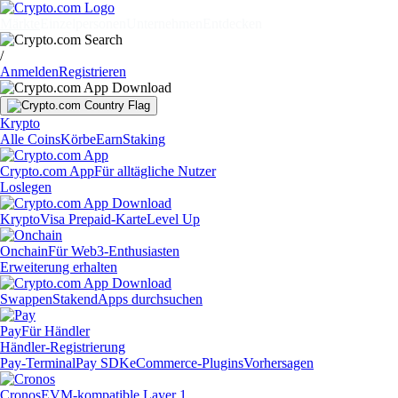
Märkte
Einzelpersonen
Unternehmen
Entdecken
/
Anmelden
Registrieren
Krypto
Alle Coins
Körbe
Earn
Staking
Crypto.com App
Für alltägliche Nutzer
Loslegen
Krypto
Visa Prepaid-Karte
Level Up
Onchain
Für Web3-Enthusiasten
Erweiterung erhalten
Swappen
Staken
dApps durchsuchen
Pay
Für Händler
Händler-Registrierung
Pay-Terminal
Pay SDK
eCommerce-Plugins
Vorhersagen
Cronos
EVM-kompatible Layer 1