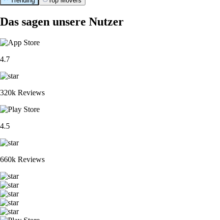
Trending
Top Movers
Das sagen unsere Nutzer
4.7
320k Reviews
4.5
660k Reviews