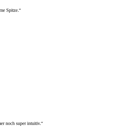
ame Spitze.“
r noch super intuitiv.“