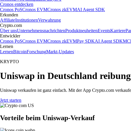
Cronos entdecken
Cronos PoS
Cronos EVM
Cronos zkEVM
AI Agent SDK
Erkunden
Affiliate
Institutionen
Verwahrung
Crypto.com
Über uns
Unternehmensnachrichten
Produktneuheiten
Events
Karriere
Pa
Entwickler
Cronos PoS
Cronos EVM
Cronos zkEVM
Pay SDK
AI Agent SDK
MCP
Lernen
Lernen
Bitcoin
Forschung
Markt-Updates
KRYPTO
Uniswap in Deutschland reibung
Uniswap verkaufen ist ganz einfach. Mit der App Crypto.com verkaufe
Jetzt starten
Vorteile beim Uniswap-Verkauf