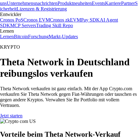
uns
Unternehmensnachrichten
Produktneuheiten
Events
Karriere
Partner
S
icherheit
Lizenzen & Registrierung
Entwickler
Cronos PoS
Cronos EVM
Cronos zkEVM
Pay SDK
AI Agent
SDK
MCP Servers
Trading Skill Repo
Lernen
Lernen
Bitcoin
Forschung
Markt-Updates
KRYPTO
Theta Network in Deutschland
reibungslos verkaufen
Theta Network verkaufen ist ganz einfach. Mit der App Crypto.com
verkaufen Sie Theta Network gegen Fiat-Währungen oder tauschen es
gegen andere Kryptos. Verwalten Sie Ihr Portfolio mit vollem
Vertrauen.
Jetzt starten
Vorteile beim Theta Network-Verkauf