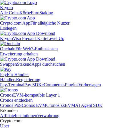
Krypto
Alle Coins
Körbe
Earn
Staking
Crypto.com App
Für alltägliche Nutzer
Loslegen
Krypto
Visa Prepaid-Karte
Level Up
Onchain
Für Web3-Enthusiasten
Erweiterung erhalten
Swappen
Staken
dApps durchsuchen
Pay
Für Händler
Händler-Registrierung
Pay-Terminal
Pay SDK
eCommerce-Plugins
Vorhersagen
Cronos
EVM-kompatible Layer 1
Cronos entdecken
Cronos PoS
Cronos EVM
Cronos zkEVM
AI Agent SDK
Erkunden
Affiliate
Institutionen
Verwahrung
Crypto.com
Über