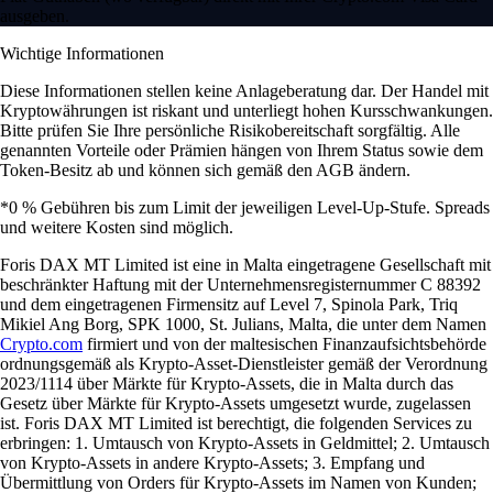
ausgeben.
Wichtige Informationen
Diese Informationen stellen keine Anlageberatung dar. Der Handel mit
Kryptowährungen ist riskant und unterliegt hohen Kursschwankungen.
Bitte prüfen Sie Ihre persönliche Risikobereitschaft sorgfältig. Alle
genannten Vorteile oder Prämien hängen von Ihrem Status sowie dem
Token-Besitz ab und können sich gemäß den AGB ändern.
*0 % Gebühren bis zum Limit der jeweiligen Level-Up-Stufe. Spreads
und weitere Kosten sind möglich.
Foris DAX MT Limited ist eine in Malta eingetragene Gesellschaft mit
beschränkter Haftung mit der Unternehmensregisternummer C 88392
und dem eingetragenen Firmensitz auf Level 7, Spinola Park, Triq
Mikiel Ang Borg, SPK 1000, St. Julians, Malta, die unter dem Namen
Crypto.com
firmiert und von der maltesischen Finanzaufsichtsbehörde
ordnungsgemäß als Krypto-Asset-Dienstleister gemäß der Verordnung
2023/1114 über Märkte für Krypto-Assets, die in Malta durch das
Gesetz über Märkte für Krypto-Assets umgesetzt wurde, zugelassen
ist. Foris DAX MT Limited ist berechtigt, die folgenden Services zu
erbringen: 1. Umtausch von Krypto-Assets in Geldmittel; 2. Umtausch
von Krypto-Assets in andere Krypto-Assets; 3. Empfang und
Übermittlung von Orders für Krypto-Assets im Namen von Kunden;