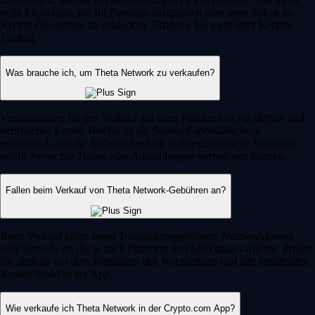
volle Flexibilität, um Ihr Portfolio anzupassen oder neue Token im
Krypto-Ökosystem zu entdecken. Erfahren Sie mehr über Krypto-
Trading.
Was brauche ich, um Theta Network zu verkaufen?
Voraussetzung für den Verkauf auf einer Plattform ist ein aktives und
verifiziertes Konto. Hierfür ist ein Standard-Identitätscheck
erforderlich, der die Sicherheit erhöht und regulatorische Vorgaben
erfüllt, bevor Sie Trades oder Auszahlungen vornehmen können.
Fallen beim Verkauf von Theta Network-Gebühren an?
Beim Verkauf fallen meist Transaktionsgebühren, Netzwerkkosten
oder Spreads an, die je nach Plattform und Marktlage variieren. Prüfen
Sie deshalb vor dem Bestätigen den Wechselkurs und alle anfallenden
Kosten direkt in der App.
Wie verkaufe ich Theta Network in der Crypto.com App?