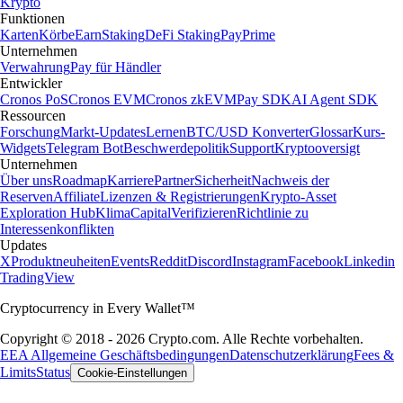
Krypto
Funktionen
Karten
Körbe
Earn
Staking
DeFi Staking
Pay
Prime
Unternehmen
Verwahrung
Pay für Händler
Entwickler
Cronos PoS
Cronos EVM
Cronos zkEVM
Pay SDK
AI Agent SDK
Ressourcen
Forschung
Markt-Updates
Lernen
BTC/USD Konverter
Glossar
Kurs-
Widgets
Telegram Bot
Beschwerdepolitik
Support
Kryptooversigt
Unternehmen
Über uns
Roadmap
Karriere
Partner
Sicherheit
Nachweis der
Reserven
Affiliate
Lizenzen & Registrierungen
Krypto-Asset
Exploration Hub
Klima
Capital
Verifizieren
Richtlinie zu
Interessenkonflikten
Updates
X
Produktneuheiten
Events
Reddit
Discord
Instagram
Facebook
Linkedin
TradingView
Cryptocurrency in Every Wallet™
Copyright © 2018 - 2026 Crypto.com. Alle Rechte vorbehalten.
EEA Allgemeine Geschäftsbedingungen
Datenschutzerklärung
Fees &
Limits
Status
Cookie-Einstellungen