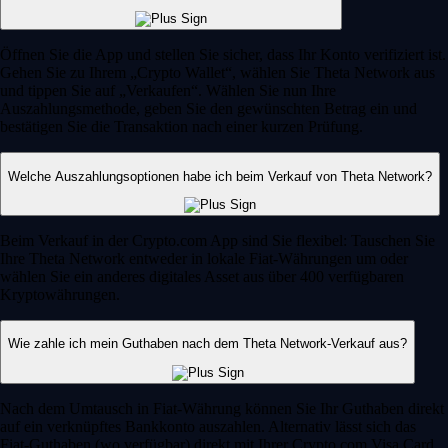
Öffnen Sie die App und stellen Sie sicher, dass Ihr Konto verifiziert ist.
Gehen Sie zu Ihrem „Crypto Wallet“, wählen Sie Theta Network aus
und tippen Sie auf „Verkaufen“. Wählen Sie nun Ihre
Auszahlungsmethode, geben Sie den gewünschten Betrag ein und
bestätigen Sie die Transaktion nach einer kurzen Prüfung.
Welche Auszahlungsoptionen habe ich beim Verkauf von Theta Network?
Beim Verkauf in der Crypto.com App sind Sie flexibel: Tauschen Sie
Ihre Theta Network entweder in lokale Fiat-Währungen um oder
wählen Sie ein anderes digitales Asset aus über 400 verfügbaren
Kryptowährungen.
Wie zahle ich mein Guthaben nach dem Theta Network-Verkauf aus?
Nach dem Umtausch in Fiat-Währung können Sie Ihr Guthaben direkt
auf ein verknüpftes Bankkonto auszahlen. Alternativ lässt sich das
Fiat-Guthaben (wo verfügbar) direkt mit Ihrer Crypto.com Visa Card