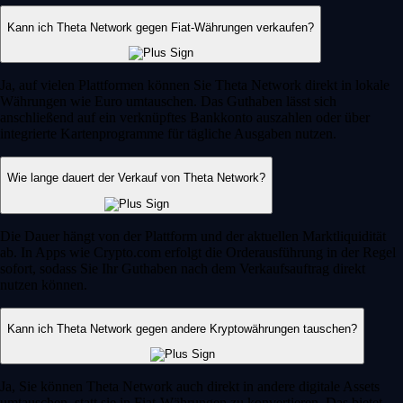
Kann ich Theta Network gegen Fiat-Währungen verkaufen?
Ja, auf vielen Plattformen können Sie Theta Network direkt in lokale
Währungen wie Euro umtauschen. Das Guthaben lässt sich
anschließend auf ein verknüpftes Bankkonto auszahlen oder über
integrierte Kartenprogramme für tägliche Ausgaben nutzen.
Wie lange dauert der Verkauf von Theta Network?
Die Dauer hängt von der Plattform und der aktuellen Marktliquidität
ab. In Apps wie Crypto.com erfolgt die Orderausführung in der Regel
sofort, sodass Sie Ihr Guthaben nach dem Verkaufsauftrag direkt
nutzen können.
Kann ich Theta Network gegen andere Kryptowährungen tauschen?
Ja, Sie können Theta Network auch direkt in andere digitale Assets
umtauschen, statt sie in Fiat-Währungen zu konvertieren. Das bietet