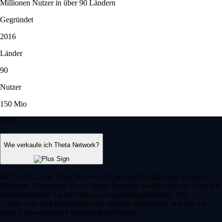
Millionen Nutzer in über 90 Ländern
Gegründet
2016
Länder
90
Nutzer
150 Mio
FAQ
Wie verkaufe ich Theta Network?
Der Verkauf von Theta Network erfolgt einfach über eine Krypto-
Plattform. Navigieren Sie zu Ihrem Portfolio, wählen Sie das Asset aus
und entscheiden Sie sich für eine Auszahlungsmethode. Die
Crypto.com App bietet dafür eine intuitive Oberfläche, mit der Sie
diese Umwandlungen bequem durchführen.