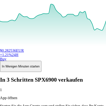
$
0.282536
EUR
+
1.21
%
24H
Buy
In Wenigen Minuten starten
In 3 Schritten SPX6900 verkaufen
1
App öffnen
Starten Sie die App Crypto.com und stellen Sie sicher, dass Ihr Konto