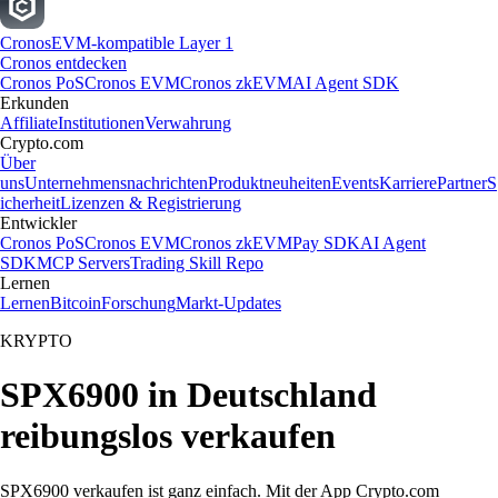
Cronos
EVM-kompatible Layer 1
Cronos entdecken
Cronos PoS
Cronos EVM
Cronos zkEVM
AI Agent SDK
Erkunden
Affiliate
Institutionen
Verwahrung
Crypto.com
Über
uns
Unternehmensnachrichten
Produktneuheiten
Events
Karriere
Partner
S
icherheit
Lizenzen & Registrierung
Entwickler
Cronos PoS
Cronos EVM
Cronos zkEVM
Pay SDK
AI Agent
SDK
MCP Servers
Trading Skill Repo
Lernen
Lernen
Bitcoin
Forschung
Markt-Updates
KRYPTO
SPX6900 in Deutschland
reibungslos verkaufen
SPX6900 verkaufen ist ganz einfach. Mit der App Crypto.com