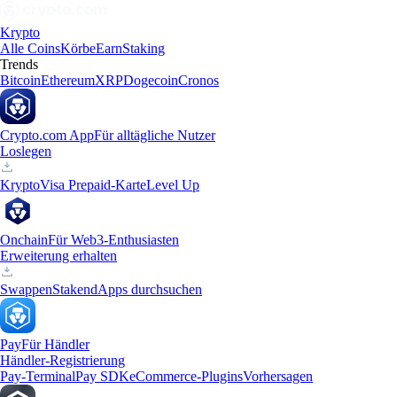
Krypto
Alle Coins
Körbe
Earn
Staking
Trends
Bitcoin
Ethereum
XRP
Dogecoin
Cronos
Crypto.com App
Für alltägliche Nutzer
Loslegen
Krypto
Visa Prepaid-Karte
Level Up
Onchain
Für Web3-Enthusiasten
Erweiterung erhalten
Swappen
Staken
dApps durchsuchen
Pay
Für Händler
Händler-Registrierung
Pay-Terminal
Pay SDK
eCommerce-Plugins
Vorhersagen