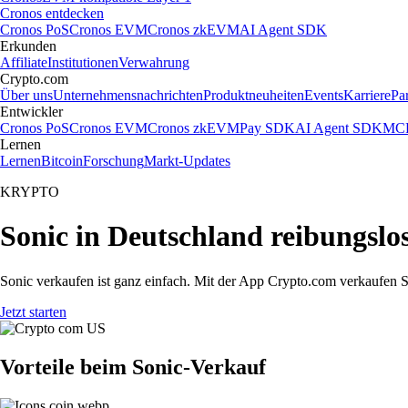
Cronos entdecken
Cronos PoS
Cronos EVM
Cronos zkEVM
AI Agent SDK
Erkunden
Affiliate
Institutionen
Verwahrung
Crypto.com
Über uns
Unternehmensnachrichten
Produktneuheiten
Events
Karriere
Pa
Entwickler
Cronos PoS
Cronos EVM
Cronos zkEVM
Pay SDK
AI Agent SDK
MCP
Lernen
Lernen
Bitcoin
Forschung
Markt-Updates
KRYPTO
Sonic in Deutschland reibungslo
Sonic verkaufen ist ganz einfach. Mit der App Crypto.com verkaufen S
Jetzt starten
Vorteile beim Sonic-Verkauf