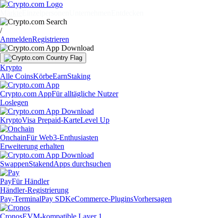
Märkte
Einzelpersonen
Unternehmen
Entdecken
/
Anmelden
Registrieren
Krypto
Alle Coins
Körbe
Earn
Staking
Crypto.com App
Für alltägliche Nutzer
Loslegen
Krypto
Visa Prepaid-Karte
Level Up
Onchain
Für Web3-Enthusiasten
Erweiterung erhalten
Swappen
Staken
dApps durchsuchen
Pay
Für Händler
Händler-Registrierung
Pay-Terminal
Pay SDK
eCommerce-Plugins
Vorhersagen
Cronos
EVM-kompatible Layer 1