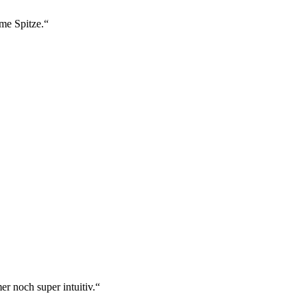
ame Spitze.“
r noch super intuitiv.“