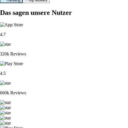
Trending
Top Movers
Das sagen unsere Nutzer
4.7
320k Reviews
4.5
660k Reviews