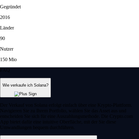
Gegründet
2016
Länder
90
Nutzer
150 Mio
FAQ
Wie verkaufe ich Solana?
Der Verkauf von Solana erfolgt einfach über eine Krypto-Plattform.
Navigieren Sie zu Ihrem Portfolio, wählen Sie das Asset aus und
entscheiden Sie sich für eine Auszahlungsmethode. Die Crypto.com
App bietet dafür eine intuitive Oberfläche, mit der Sie diese
Umwandlungen bequem durchführen.