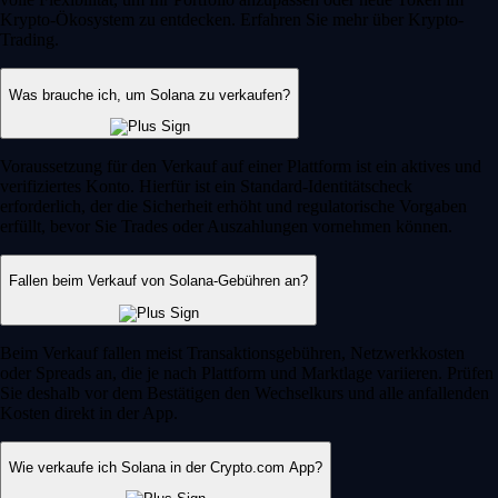
Krypto-Ökosystem zu entdecken. Erfahren Sie mehr über Krypto-
Trading.
Was brauche ich, um Solana zu verkaufen?
Voraussetzung für den Verkauf auf einer Plattform ist ein aktives und
verifiziertes Konto. Hierfür ist ein Standard-Identitätscheck
erforderlich, der die Sicherheit erhöht und regulatorische Vorgaben
erfüllt, bevor Sie Trades oder Auszahlungen vornehmen können.
Fallen beim Verkauf von Solana-Gebühren an?
Beim Verkauf fallen meist Transaktionsgebühren, Netzwerkkosten
oder Spreads an, die je nach Plattform und Marktlage variieren. Prüfen
Sie deshalb vor dem Bestätigen den Wechselkurs und alle anfallenden
Kosten direkt in der App.
Wie verkaufe ich Solana in der Crypto.com App?