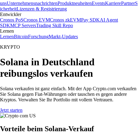
uns
Unternehmensnachrichten
Produktneuheiten
Events
Karriere
Partner
S
icherheit
Lizenzen & Registrierung
Entwickler
Cronos PoS
Cronos EVM
Cronos zkEVM
Pay SDK
AI Agent
SDK
MCP Servers
Trading Skill Repo
Lernen
Lernen
Bitcoin
Forschung
Markt-Updates
KRYPTO
Solana in Deutschland
reibungslos verkaufen
Solana verkaufen ist ganz einfach. Mit der App Crypto.com verkaufen
Sie Solana gegen Fiat-Währungen oder tauschen es gegen andere
Kryptos. Verwalten Sie Ihr Portfolio mit vollem Vertrauen.
Jetzt starten
Vorteile beim Solana-Verkauf