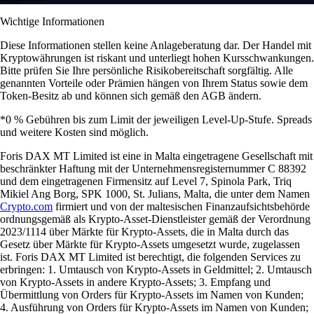
Wichtige Informationen
Diese Informationen stellen keine Anlageberatung dar. Der Handel mit
Kryptowährungen ist riskant und unterliegt hohen Kursschwankungen.
Bitte prüfen Sie Ihre persönliche Risikobereitschaft sorgfältig. Alle
genannten Vorteile oder Prämien hängen von Ihrem Status sowie dem
Token-Besitz ab und können sich gemäß den AGB ändern.
*0 % Gebühren bis zum Limit der jeweiligen Level-Up-Stufe. Spreads
und weitere Kosten sind möglich.
Foris DAX MT Limited ist eine in Malta eingetragene Gesellschaft mit
beschränkter Haftung mit der Unternehmensregisternummer C 88392
und dem eingetragenen Firmensitz auf Level 7, Spinola Park, Triq
Mikiel Ang Borg, SPK 1000, St. Julians, Malta, die unter dem Namen
Crypto.com
firmiert und von der maltesischen Finanzaufsichtsbehörde
ordnungsgemäß als Krypto-Asset-Dienstleister gemäß der Verordnung
2023/1114 über Märkte für Krypto-Assets, die in Malta durch das
Gesetz über Märkte für Krypto-Assets umgesetzt wurde, zugelassen
ist. Foris DAX MT Limited ist berechtigt, die folgenden Services zu
erbringen: 1. Umtausch von Krypto-Assets in Geldmittel; 2. Umtausch
von Krypto-Assets in andere Krypto-Assets; 3. Empfang und
Übermittlung von Orders für Krypto-Assets im Namen von Kunden;
4. Ausführung von Orders für Krypto-Assets im Namen von Kunden;