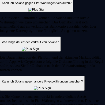
Kann ich Solana gegen Fiat-Währungen verkaufen?
Ja, auf vielen Plattformen können Sie Solana direkt in lokale
Währungen wie Euro umtauschen. Das Guthaben lässt sich
anschließend auf ein verknüpftes Bankkonto auszahlen oder über
integrierte Kartenprogramme für tägliche Ausgaben nutzen.
Wie lange dauert der Verkauf von Solana?
Die Dauer hängt von der Plattform und der aktuellen Marktliquidität
ab. In Apps wie Crypto.com erfolgt die Orderausführung in der Regel
sofort, sodass Sie Ihr Guthaben nach dem Verkaufsauftrag direkt
nutzen können.
Kann ich Solana gegen andere Kryptowährungen tauschen?
Ja, Sie können Solana auch direkt in andere digitale Assets
umtauschen, statt sie in Fiat-Währungen zu konvertieren. Das bietet
volle Flexibilität, um Ihr Portfolio anzupassen oder neue Token im