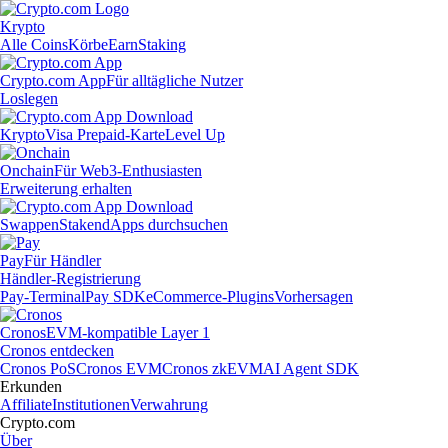
Krypto
Alle Coins
Körbe
Earn
Staking
Crypto.com App
Für alltägliche Nutzer
Loslegen
Krypto
Visa Prepaid-Karte
Level Up
Onchain
Für Web3-Enthusiasten
Erweiterung erhalten
Swappen
Staken
dApps durchsuchen
Pay
Für Händler
Händler-Registrierung
Pay-Terminal
Pay SDK
eCommerce-Plugins
Vorhersagen
Cronos
EVM-kompatible Layer 1
Cronos entdecken
Cronos PoS
Cronos EVM
Cronos zkEVM
AI Agent SDK
Erkunden
Affiliate
Institutionen
Verwahrung
Crypto.com
Über