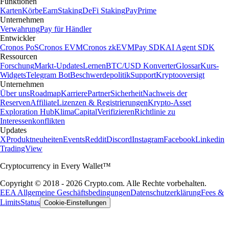
Funktionen
Karten
Körbe
Earn
Staking
DeFi Staking
Pay
Prime
Unternehmen
Verwahrung
Pay für Händler
Entwickler
Cronos PoS
Cronos EVM
Cronos zkEVM
Pay SDK
AI Agent SDK
Ressourcen
Forschung
Markt-Updates
Lernen
BTC/USD Konverter
Glossar
Kurs-
Widgets
Telegram Bot
Beschwerdepolitik
Support
Kryptooversigt
Unternehmen
Über uns
Roadmap
Karriere
Partner
Sicherheit
Nachweis der
Reserven
Affiliate
Lizenzen & Registrierungen
Krypto-Asset
Exploration Hub
Klima
Capital
Verifizieren
Richtlinie zu
Interessenkonflikten
Updates
X
Produktneuheiten
Events
Reddit
Discord
Instagram
Facebook
Linkedin
TradingView
Cryptocurrency in Every Wallet™
Copyright © 2018 - 2026 Crypto.com. Alle Rechte vorbehalten.
EEA Allgemeine Geschäftsbedingungen
Datenschutzerklärung
Fees &
Limits
Status
Cookie-Einstellungen