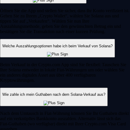
Öffnen Sie die App und stellen Sie sicher, dass Ihr Konto verifiziert ist.
Gehen Sie zu Ihrem „Crypto Wallet“, wählen Sie Solana aus und
tippen Sie auf „Verkaufen“. Wählen Sie nun Ihre
Auszahlungsmethode, geben Sie den gewünschten Betrag ein und
bestätigen Sie die Transaktion nach einer kurzen Prüfung.
Welche Auszahlungsoptionen habe ich beim Verkauf von Solana?
Beim Verkauf in der Crypto.com App sind Sie flexibel: Tauschen Sie
Ihre Solana entweder in lokale Fiat-Währungen um oder wählen Sie
ein anderes digitales Asset aus über 400 verfügbaren
Kryptowährungen.
Wie zahle ich mein Guthaben nach dem Solana-Verkauf aus?
Nach dem Umtausch in Fiat-Währung können Sie Ihr Guthaben direkt
auf ein verknüpftes Bankkonto auszahlen. Alternativ lässt sich das
Fiat-Guthaben (wo verfügbar) direkt mit Ihrer Crypto.com Visa Card
ausgeben.