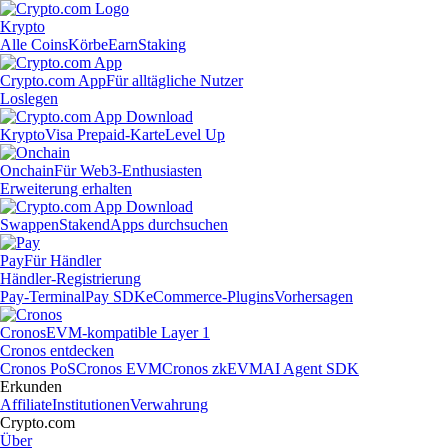
Krypto
Alle Coins
Körbe
Earn
Staking
Crypto.com App
Für alltägliche Nutzer
Loslegen
Krypto
Visa Prepaid-Karte
Level Up
Onchain
Für Web3-Enthusiasten
Erweiterung erhalten
Swappen
Staken
dApps durchsuchen
Pay
Für Händler
Händler-Registrierung
Pay-Terminal
Pay SDK
eCommerce-Plugins
Vorhersagen
Cronos
EVM-kompatible Layer 1
Cronos entdecken
Cronos PoS
Cronos EVM
Cronos zkEVM
AI Agent SDK
Erkunden
Affiliate
Institutionen
Verwahrung
Crypto.com
Über