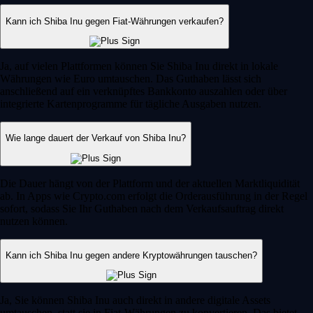
Kann ich Shiba Inu gegen Fiat-Währungen verkaufen?
Ja, auf vielen Plattformen können Sie Shiba Inu direkt in lokale
Währungen wie Euro umtauschen. Das Guthaben lässt sich
anschließend auf ein verknüpftes Bankkonto auszahlen oder über
integrierte Kartenprogramme für tägliche Ausgaben nutzen.
Wie lange dauert der Verkauf von Shiba Inu?
Die Dauer hängt von der Plattform und der aktuellen Marktliquidität
ab. In Apps wie Crypto.com erfolgt die Orderausführung in der Regel
sofort, sodass Sie Ihr Guthaben nach dem Verkaufsauftrag direkt
nutzen können.
Kann ich Shiba Inu gegen andere Kryptowährungen tauschen?
Ja, Sie können Shiba Inu auch direkt in andere digitale Assets
umtauschen, statt sie in Fiat-Währungen zu konvertieren. Das bietet