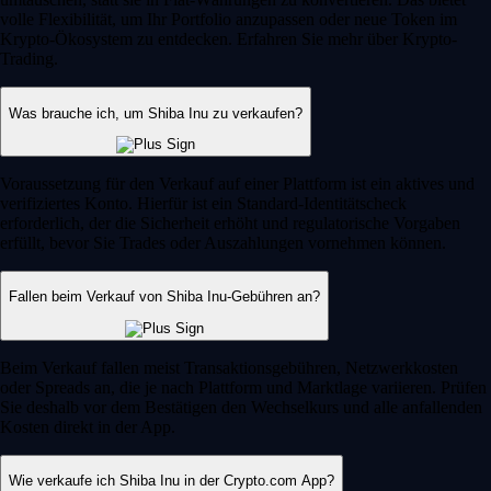
volle Flexibilität, um Ihr Portfolio anzupassen oder neue Token im
Krypto-Ökosystem zu entdecken. Erfahren Sie mehr über Krypto-
Trading.
Was brauche ich, um Shiba Inu zu verkaufen?
Voraussetzung für den Verkauf auf einer Plattform ist ein aktives und
verifiziertes Konto. Hierfür ist ein Standard-Identitätscheck
erforderlich, der die Sicherheit erhöht und regulatorische Vorgaben
erfüllt, bevor Sie Trades oder Auszahlungen vornehmen können.
Fallen beim Verkauf von Shiba Inu-Gebühren an?
Beim Verkauf fallen meist Transaktionsgebühren, Netzwerkkosten
oder Spreads an, die je nach Plattform und Marktlage variieren. Prüfen
Sie deshalb vor dem Bestätigen den Wechselkurs und alle anfallenden
Kosten direkt in der App.
Wie verkaufe ich Shiba Inu in der Crypto.com App?