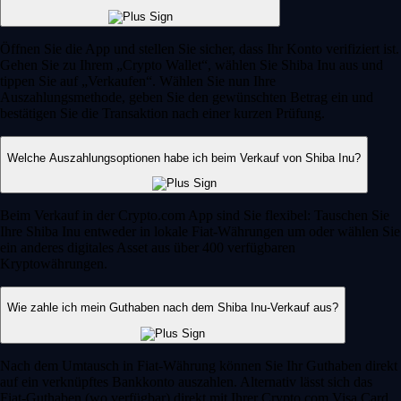
Öffnen Sie die App und stellen Sie sicher, dass Ihr Konto verifiziert ist.
Gehen Sie zu Ihrem „Crypto Wallet“, wählen Sie Shiba Inu aus und
tippen Sie auf „Verkaufen“. Wählen Sie nun Ihre
Auszahlungsmethode, geben Sie den gewünschten Betrag ein und
bestätigen Sie die Transaktion nach einer kurzen Prüfung.
Welche Auszahlungsoptionen habe ich beim Verkauf von Shiba Inu?
Beim Verkauf in der Crypto.com App sind Sie flexibel: Tauschen Sie
Ihre Shiba Inu entweder in lokale Fiat-Währungen um oder wählen Sie
ein anderes digitales Asset aus über 400 verfügbaren
Kryptowährungen.
Wie zahle ich mein Guthaben nach dem Shiba Inu-Verkauf aus?
Nach dem Umtausch in Fiat-Währung können Sie Ihr Guthaben direkt
auf ein verknüpftes Bankkonto auszahlen. Alternativ lässt sich das
Fiat-Guthaben (wo verfügbar) direkt mit Ihrer Crypto.com Visa Card