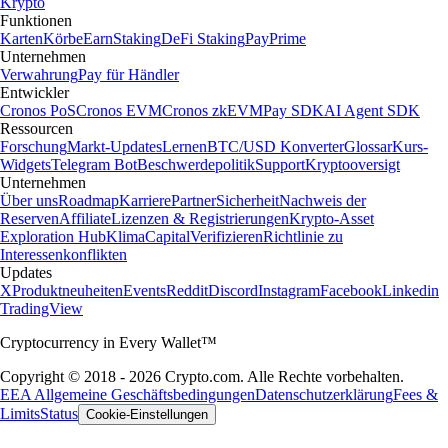
Krypto
Funktionen
Karten
Körbe
Earn
Staking
DeFi Staking
Pay
Prime
Unternehmen
Verwahrung
Pay für Händler
Entwickler
Cronos PoS
Cronos EVM
Cronos zkEVM
Pay SDK
AI Agent SDK
Ressourcen
Forschung
Markt-Updates
Lernen
BTC/USD Konverter
Glossar
Kurs-
Widgets
Telegram Bot
Beschwerdepolitik
Support
Kryptooversigt
Unternehmen
Über uns
Roadmap
Karriere
Partner
Sicherheit
Nachweis der
Reserven
Affiliate
Lizenzen & Registrierungen
Krypto-Asset
Exploration Hub
Klima
Capital
Verifizieren
Richtlinie zu
Interessenkonflikten
Updates
X
Produktneuheiten
Events
Reddit
Discord
Instagram
Facebook
Linkedin
TradingView
Cryptocurrency in Every Wallet™
Copyright © 2018 - 2026 Crypto.com. Alle Rechte vorbehalten.
EEA Allgemeine Geschäftsbedingungen
Datenschutzerklärung
Fees &
Limits
Status
Cookie-Einstellungen