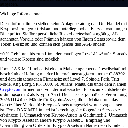
ausgeben.
Wichtige Informationen
Diese Informationen stellen keine Anlageberatung dar. Der Handel mit
Kryptowährungen ist riskant und unterliegt hohen Kursschwankungen.
Bitte prüfen Sie Ihre persönliche Risikobereitschaft sorgfältig. Alle
genannten Vorteile oder Prämien hängen von Ihrem Status sowie dem
Token-Besitz ab und können sich gemäß den AGB ändern.
*0 % Gebühren bis zum Limit der jeweiligen Level-Up-Stufe. Spreads
und weitere Kosten sind möglich.
Foris DAX MT Limited ist eine in Malta eingetragene Gesellschaft mit
beschränkter Haftung mit der Unternehmensregisternummer C 88392
und dem eingetragenen Firmensitz auf Level 7, Spinola Park, Triq
Mikiel Ang Borg, SPK 1000, St. Julians, Malta, die unter dem Namen
Crypto.com
firmiert und von der maltesischen Finanzaufsichtsbehörde
ordnungsgemäß als Krypto-Asset-Dienstleister gemäß der Verordnung
2023/1114 über Märkte für Krypto-Assets, die in Malta durch das
Gesetz über Märkte für Krypto-Assets umgesetzt wurde, zugelassen
ist. Foris DAX MT Limited ist berechtigt, die folgenden Services zu
erbringen: 1. Umtausch von Krypto-Assets in Geldmittel; 2. Umtausch
von Krypto-Assets in andere Krypto-Assets; 3. Empfang und
Übermittlung von Orders für Krypto-Assets im Namen von Kunden;