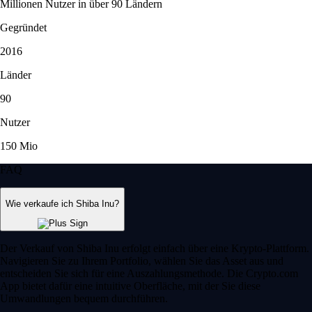
Millionen Nutzer in über 90 Ländern
Gegründet
2016
Länder
90
Nutzer
150 Mio
FAQ
Wie verkaufe ich Shiba Inu?
Der Verkauf von Shiba Inu erfolgt einfach über eine Krypto-Plattform.
Navigieren Sie zu Ihrem Portfolio, wählen Sie das Asset aus und
entscheiden Sie sich für eine Auszahlungsmethode. Die Crypto.com
App bietet dafür eine intuitive Oberfläche, mit der Sie diese
Umwandlungen bequem durchführen.