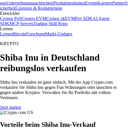
uns
Unternehmensnachrichten
Produktneuheiten
Events
Karriere
Partner
S
icherheit
Lizenzen & Registrierung
Entwickler
Cronos PoS
Cronos EVM
Cronos zkEVM
Pay SDK
AI Agent
SDK
MCP Servers
Trading Skill Repo
Lernen
Lernen
Bitcoin
Forschung
Markt-Updates
KRYPTO
Shiba Inu in Deutschland
reibungslos verkaufen
Shiba Inu verkaufen ist ganz einfach. Mit der App Crypto.com
verkaufen Sie Shiba Inu gegen Fiat-Währungen oder tauschen es
gegen andere Kryptos. Verwalten Sie Ihr Portfolio mit vollem
Vertrauen.
Jetzt starten
Vorteile beim Shiba Inu-Verkauf