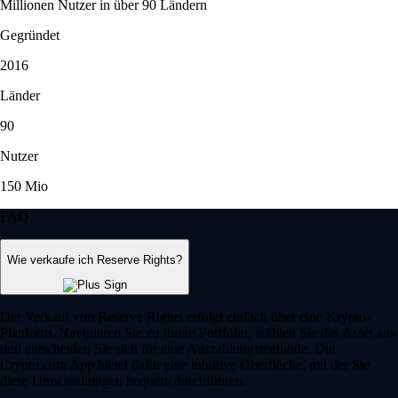
Millionen Nutzer in über 90 Ländern
Gegründet
2016
Länder
90
Nutzer
150 Mio
FAQ
Wie verkaufe ich Reserve Rights?
Der Verkauf von Reserve Rights erfolgt einfach über eine Krypto-
Plattform. Navigieren Sie zu Ihrem Portfolio, wählen Sie das Asset aus
und entscheiden Sie sich für eine Auszahlungsmethode. Die
Crypto.com App bietet dafür eine intuitive Oberfläche, mit der Sie
diese Umwandlungen bequem durchführen.