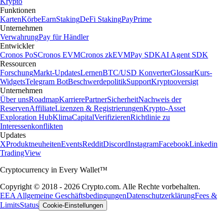
Krypto
Funktionen
Karten
Körbe
Earn
Staking
DeFi Staking
Pay
Prime
Unternehmen
Verwahrung
Pay für Händler
Entwickler
Cronos PoS
Cronos EVM
Cronos zkEVM
Pay SDK
AI Agent SDK
Ressourcen
Forschung
Markt-Updates
Lernen
BTC/USD Konverter
Glossar
Kurs-
Widgets
Telegram Bot
Beschwerdepolitik
Support
Kryptooversigt
Unternehmen
Über uns
Roadmap
Karriere
Partner
Sicherheit
Nachweis der
Reserven
Affiliate
Lizenzen & Registrierungen
Krypto-Asset
Exploration Hub
Klima
Capital
Verifizieren
Richtlinie zu
Interessenkonflikten
Updates
X
Produktneuheiten
Events
Reddit
Discord
Instagram
Facebook
Linkedin
TradingView
Cryptocurrency in Every Wallet™
Copyright © 2018 - 2026 Crypto.com. Alle Rechte vorbehalten.
EEA Allgemeine Geschäftsbedingungen
Datenschutzerklärung
Fees &
Limits
Status
Cookie-Einstellungen