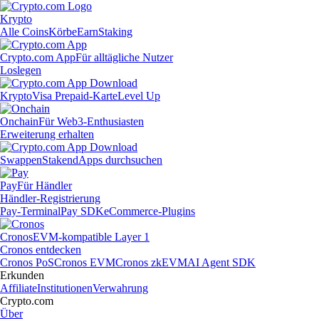
Krypto
Alle Coins
Körbe
Earn
Staking
Crypto.com App
Für alltägliche Nutzer
Loslegen
Krypto
Visa Prepaid-Karte
Level Up
Onchain
Für Web3-Enthusiasten
Erweiterung erhalten
Swappen
Staken
dApps durchsuchen
Pay
Für Händler
Händler-Registrierung
Pay-Terminal
Pay SDK
eCommerce-Plugins
Cronos
EVM-kompatible Layer 1
Cronos entdecken
Cronos PoS
Cronos EVM
Cronos zkEVM
AI Agent SDK
Erkunden
Affiliate
Institutionen
Verwahrung
Crypto.com
Über