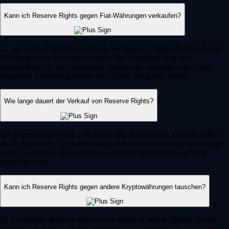
Kann ich Reserve Rights gegen Fiat-Währungen verkaufen?
Ja, auf vielen Plattformen können Sie Reserve Rights direkt in lokale
Währungen wie Euro umtauschen. Das Guthaben lässt sich
anschließend auf ein verknüpftes Bankkonto auszahlen oder über
integrierte Kartenprogramme für tägliche Ausgaben nutzen.
Wie lange dauert der Verkauf von Reserve Rights?
Die Dauer hängt von der Plattform und der aktuellen Marktliquidität
ab. In Apps wie Crypto.com erfolgt die Orderausführung in der Regel
sofort, sodass Sie Ihr Guthaben nach dem Verkaufsauftrag direkt
nutzen können.
Kann ich Reserve Rights gegen andere Kryptowährungen tauschen?
Ja, Sie können Reserve Rights auch direkt in andere digitale Assets
umtauschen, statt sie in Fiat-Währungen zu konvertieren. Das bietet