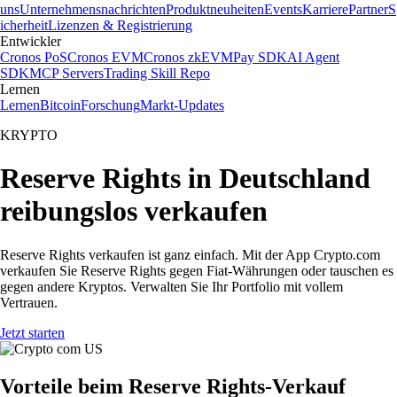
uns
Unternehmensnachrichten
Produktneuheiten
Events
Karriere
Partner
S
icherheit
Lizenzen & Registrierung
Entwickler
Cronos PoS
Cronos EVM
Cronos zkEVM
Pay SDK
AI Agent
SDK
MCP Servers
Trading Skill Repo
Lernen
Lernen
Bitcoin
Forschung
Markt-Updates
KRYPTO
Reserve Rights in Deutschland
reibungslos verkaufen
Reserve Rights verkaufen ist ganz einfach. Mit der App Crypto.com
verkaufen Sie Reserve Rights gegen Fiat-Währungen oder tauschen es
gegen andere Kryptos. Verwalten Sie Ihr Portfolio mit vollem
Vertrauen.
Jetzt starten
Vorteile beim Reserve Rights-Verkauf