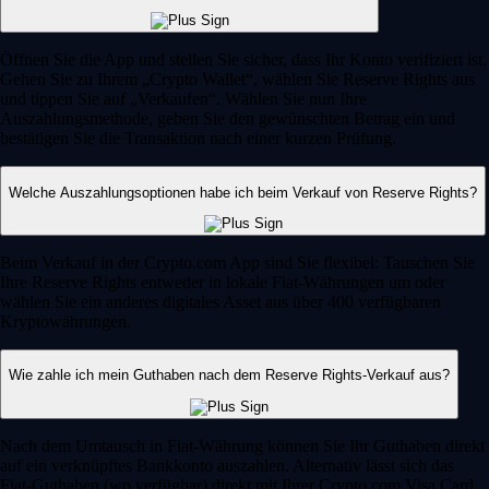
Öffnen Sie die App und stellen Sie sicher, dass Ihr Konto verifiziert ist.
Gehen Sie zu Ihrem „Crypto Wallet“, wählen Sie Reserve Rights aus
und tippen Sie auf „Verkaufen“. Wählen Sie nun Ihre
Auszahlungsmethode, geben Sie den gewünschten Betrag ein und
bestätigen Sie die Transaktion nach einer kurzen Prüfung.
Welche Auszahlungsoptionen habe ich beim Verkauf von Reserve Rights?
Beim Verkauf in der Crypto.com App sind Sie flexibel: Tauschen Sie
Ihre Reserve Rights entweder in lokale Fiat-Währungen um oder
wählen Sie ein anderes digitales Asset aus über 400 verfügbaren
Kryptowährungen.
Wie zahle ich mein Guthaben nach dem Reserve Rights-Verkauf aus?
Nach dem Umtausch in Fiat-Währung können Sie Ihr Guthaben direkt
auf ein verknüpftes Bankkonto auszahlen. Alternativ lässt sich das
Fiat-Guthaben (wo verfügbar) direkt mit Ihrer Crypto.com Visa Card