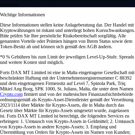
ausgeben.
Wichtige Informationen
Diese Informationen stellen keine Anlageberatung dar. Der Handel mit
Kryptowährungen ist riskant und unterliegt hohen Kursschwankungen.
Bitte prüfen Sie Ihre persönliche Risikobereitschaft sorgfältig. Alle
genannten Vorteile oder Prämien hängen von Ihrem Status sowie dem
Token-Besitz ab und können sich gemäß den AGB ändern.
*0 % Gebühren bis zum Limit der jeweiligen Level-Up-Stufe. Spreads
und weitere Kosten sind möglich.
Foris DAX MT Limited ist eine in Malta eingetragene Gesellschaft mit
beschränkter Haftung mit der Unternehmensregisternummer C 88392
und dem eingetragenen Firmensitz auf Level 7, Spinola Park, Triq
Mikiel Ang Borg, SPK 1000, St. Julians, Malta, die unter dem Namen
Crypto.com
firmiert und von der maltesischen Finanzaufsichtsbehörde
ordnungsgemäß als Krypto-Asset-Dienstleister gemäß der Verordnung
2023/1114 über Märkte für Krypto-Assets, die in Malta durch das
Gesetz über Märkte für Krypto-Assets umgesetzt wurde, zugelassen
ist. Foris DAX MT Limited ist berechtigt, die folgenden Services zu
erbringen: 1. Umtausch von Krypto-Assets in Geldmittel; 2. Umtausch
von Krypto-Assets in andere Krypto-Assets; 3. Empfang und
Übermittlung von Orders für Krypto-Assets im Namen von Kunden;