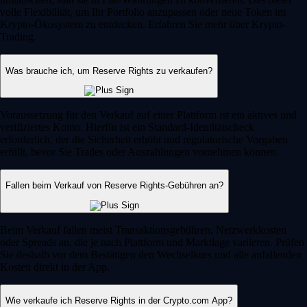
volle Flexibilität, um Ihr Portfolio anzupassen oder neue Token im
Krypto-Ökosystem zu entdecken. Erfahren Sie mehr über Krypto-
Trading.
Was brauche ich, um Reserve Rights zu verkaufen?
Voraussetzung für den Verkauf auf einer Plattform ist ein aktives und
verifiziertes Konto. Hierfür ist ein Standard-Identitätscheck
erforderlich, der die Sicherheit erhöht und regulatorische Vorgaben
erfüllt, bevor Sie Trades oder Auszahlungen vornehmen können.
Fallen beim Verkauf von Reserve Rights-Gebühren an?
Beim Verkauf fallen meist Transaktionsgebühren, Netzwerkkosten
oder Spreads an, die je nach Plattform und Marktlage variieren. Prüfen
Sie deshalb vor dem Bestätigen den Wechselkurs und alle anfallenden
Kosten direkt in der App.
Wie verkaufe ich Reserve Rights in der Crypto.com App?