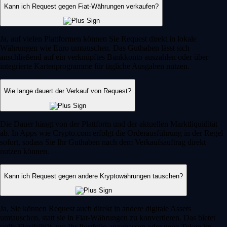
Kann ich Request gegen Fiat-Währungen verkaufen?
Ja, auf vielen Plattformen können Sie Request direkt in lokale
Währungen wie Euro umtauschen. Das Guthaben lässt sich
anschließend auf ein verknüpftes Bankkonto auszahlen oder über
integrierte Kartenprogramme für tägliche Ausgaben nutzen.
Wie lange dauert der Verkauf von Request?
Die Dauer hängt von der Plattform und der aktuellen Marktliquidität
ab. In Apps wie Crypto.com erfolgt die Orderausführung in der Regel
sofort, sodass Sie Ihr Guthaben nach dem Verkaufsauftrag direkt
nutzen können.
Kann ich Request gegen andere Kryptowährungen tauschen?
Ja, Sie können Request auch direkt in andere digitale Assets
umtauschen, statt sie in Fiat-Währungen zu konvertieren. Das bietet
volle Flexibilität, um Ihr Portfolio anzupassen oder neue Token im