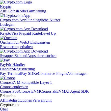
Krypto
Alle Coins
Körbe
Earn
Staking
Crypto.com App
Für alltägliche Nutzer
Loslegen
Krypto
Visa Prepaid-Karte
Level Up
Onchain
Für Web3-Enthusiasten
Erweiterung erhalten
Swappen
Staken
dApps durchsuchen
Pay
Für Händler
Händler-Registrierung
Pay-Terminal
Pay SDK
eCommerce-Plugins
Vorhersagen
Cronos
EVM-kompatible Layer 1
Cronos entdecken
Cronos PoS
Cronos EVM
Cronos zkEVM
AI Agent SDK
Erkunden
Affiliate
Institutionen
Verwahrung
Crypto.com
Über