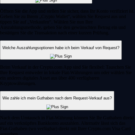
Öffnen Sie die App und stellen Sie sicher, dass Ihr Konto verifiziert ist.
Gehen Sie zu Ihrem „Crypto Wallet“, wählen Sie Request aus und
tippen Sie auf „Verkaufen“. Wählen Sie nun Ihre
Auszahlungsmethode, geben Sie den gewünschten Betrag ein und
bestätigen Sie die Transaktion nach einer kurzen Prüfung.
Welche Auszahlungsoptionen habe ich beim Verkauf von Request?
Beim Verkauf in der Crypto.com App sind Sie flexibel: Tauschen Sie
Ihre Request entweder in lokale Fiat-Währungen um oder wählen Sie
ein anderes digitales Asset aus über 400 verfügbaren
Kryptowährungen.
Wie zahle ich mein Guthaben nach dem Request-Verkauf aus?
Nach dem Umtausch in Fiat-Währung können Sie Ihr Guthaben direkt
auf ein verknüpftes Bankkonto auszahlen. Alternativ lässt sich das
Fiat-Guthaben (wo verfügbar) direkt mit Ihrer Crypto.com Visa Card
ausgeben.