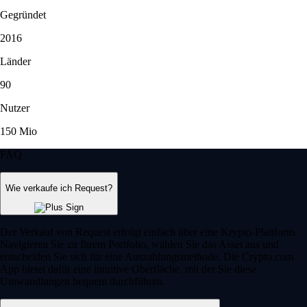
Gegründet
2016
Länder
90
Nutzer
150 Mio
FAQ
Wie verkaufe ich Request?
Der Verkauf von Request erfolgt einfach über eine Krypto-Plattform.
Navigieren Sie zu Ihrem Portfolio, wählen Sie das Asset aus und
entscheiden Sie sich für eine Auszahlungsmethode. Die Crypto.com
App bietet dafür eine intuitive Oberfläche, mit der Sie diese
Umwandlungen bequem durchführen.