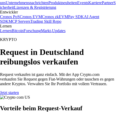
uns
Unternehmensnachrichten
Produktneuheiten
Events
Karriere
Partner
S
icherheit
Lizenzen & Registrierung
Entwickler
Cronos PoS
Cronos EVM
Cronos zkEVM
Pay SDK
AI Agent
SDK
MCP Servers
Trading Skill Repo
Lernen
Lernen
Bitcoin
Forschung
Markt-Updates
KRYPTO
Request in Deutschland
reibungslos verkaufen
Request verkaufen ist ganz einfach. Mit der App Crypto.com
verkaufen Sie Request gegen Fiat-Währungen oder tauschen es gegen
andere Kryptos. Verwalten Sie Ihr Portfolio mit vollem Vertrauen.
Jetzt starten
Vorteile beim Request-Verkauf