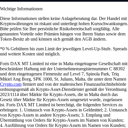
Wichtige Informationen
Diese Informationen stellen keine Anlageberatung dar. Der Handel mit
Kryptowährungen ist riskant und unterliegt hohen Kursschwankungen.
Bitte prüfen Sie Ihre persönliche Risikobereitschaft sorgfältig. Alle
genannten Vorteile oder Prämien hängen von Ihrem Status sowie dem
Token-Besitz ab und können sich gemäß den AGB ändern.
*0 % Gebühren bis zum Limit der jeweiligen Level-Up-Stufe. Spreads
und weitere Kosten sind möglich.
Foris DAX MT Limited ist eine in Malta eingetragene Gesellschaft mit
beschränkter Haftung mit der Unternehmensregisternummer C 88392
und dem eingetragenen Firmensitz auf Level 7, Spinola Park, Triq
Mikiel Ang Borg, SPK 1000, St. Julians, Malta, die unter dem Namen
Crypto.com
firmiert und von der maltesischen Finanzaufsichtsbehörde
ordnungsgemäß als Krypto-Asset-Dienstleister gemäß der Verordnung
2023/1114 über Märkte für Krypto-Assets, die in Malta durch das
Gesetz über Märkte für Krypto-Assets umgesetzt wurde, zugelassen
ist. Foris DAX MT Limited ist berechtigt, die folgenden Services zu
erbringen: 1. Umtausch von Krypto-Assets in Geldmittel; 2. Umtausch
von Krypto-Assets in andere Krypto-Assets; 3. Empfang und
Übermittlung von Orders für Krypto-Assets im Namen von Kunden;
4. Ausführung von Orders für Krypto-Assets im Namen von Kunden;