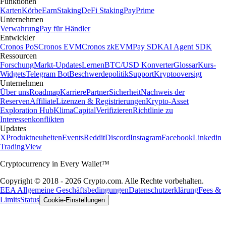
Funktionen
Karten
Körbe
Earn
Staking
DeFi Staking
Pay
Prime
Unternehmen
Verwahrung
Pay für Händler
Entwickler
Cronos PoS
Cronos EVM
Cronos zkEVM
Pay SDK
AI Agent SDK
Ressourcen
Forschung
Markt-Updates
Lernen
BTC/USD Konverter
Glossar
Kurs-
Widgets
Telegram Bot
Beschwerdepolitik
Support
Kryptooversigt
Unternehmen
Über uns
Roadmap
Karriere
Partner
Sicherheit
Nachweis der
Reserven
Affiliate
Lizenzen & Registrierungen
Krypto-Asset
Exploration Hub
Klima
Capital
Verifizieren
Richtlinie zu
Interessenkonflikten
Updates
X
Produktneuheiten
Events
Reddit
Discord
Instagram
Facebook
Linkedin
TradingView
Cryptocurrency in Every Wallet™
Copyright © 2018 - 2026 Crypto.com. Alle Rechte vorbehalten.
EEA Allgemeine Geschäftsbedingungen
Datenschutzerklärung
Fees &
Limits
Status
Cookie-Einstellungen