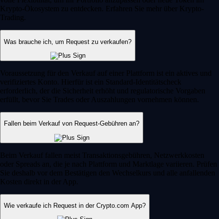
Krypto-Ökosystem zu entdecken. Erfahren Sie mehr über Krypto-
Trading.
Was brauche ich, um Request zu verkaufen?
Voraussetzung für den Verkauf auf einer Plattform ist ein aktives und
verifiziertes Konto. Hierfür ist ein Standard-Identitätscheck
erforderlich, der die Sicherheit erhöht und regulatorische Vorgaben
erfüllt, bevor Sie Trades oder Auszahlungen vornehmen können.
Fallen beim Verkauf von Request-Gebühren an?
Beim Verkauf fallen meist Transaktionsgebühren, Netzwerkkosten
oder Spreads an, die je nach Plattform und Marktlage variieren. Prüfen
Sie deshalb vor dem Bestätigen den Wechselkurs und alle anfallenden
Kosten direkt in der App.
Wie verkaufe ich Request in der Crypto.com App?