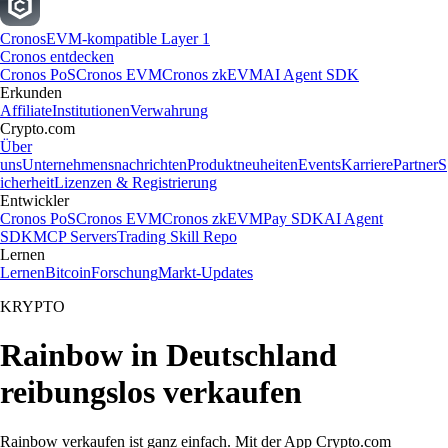
Cronos
EVM-kompatible Layer 1
Cronos entdecken
Cronos PoS
Cronos EVM
Cronos zkEVM
AI Agent SDK
Erkunden
Affiliate
Institutionen
Verwahrung
Crypto.com
Über
uns
Unternehmensnachrichten
Produktneuheiten
Events
Karriere
Partner
S
icherheit
Lizenzen & Registrierung
Entwickler
Cronos PoS
Cronos EVM
Cronos zkEVM
Pay SDK
AI Agent
SDK
MCP Servers
Trading Skill Repo
Lernen
Lernen
Bitcoin
Forschung
Markt-Updates
KRYPTO
Rainbow in Deutschland
reibungslos verkaufen
Rainbow verkaufen ist ganz einfach. Mit der App Crypto.com