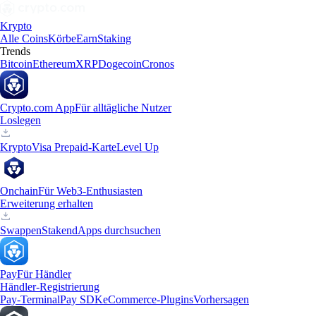
Krypto
Alle Coins
Körbe
Earn
Staking
Trends
Bitcoin
Ethereum
XRP
Dogecoin
Cronos
Crypto.com App
Für alltägliche Nutzer
Loslegen
Krypto
Visa Prepaid-Karte
Level Up
Onchain
Für Web3-Enthusiasten
Erweiterung erhalten
Swappen
Staken
dApps durchsuchen
Pay
Für Händler
Händler-Registrierung
Pay-Terminal
Pay SDK
eCommerce-Plugins
Vorhersagen