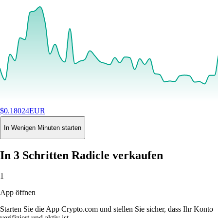
$
0.18024
EUR
+
0.59
%
24H
Buy
In Wenigen Minuten starten
In 3 Schritten Radicle verkaufen
1
App öffnen
Starten Sie die App Crypto.com und stellen Sie sicher, dass Ihr Konto
verifiziert und aktiv ist.