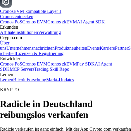
Cronos
EVM-kompatible Layer 1
Cronos entdecken
Cronos PoS
Cronos EVM
Cronos zkEVM
AI Agent SDK
Erkunden
Affiliate
Institutionen
Verwahrung
Crypto.com
Über
uns
Unternehmensnachrichten
Produktneuheiten
Events
Karriere
Partner
S
icherheit
Lizenzen & Registrierung
Entwickler
Cronos PoS
Cronos EVM
Cronos zkEVM
Pay SDK
AI Agent
SDK
MCP Servers
Trading Skill Repo
Lernen
Lernen
Bitcoin
Forschung
Markt-Updates
KRYPTO
Radicle in Deutschland
reibungslos verkaufen
Radicle verkaufen ist ganz einfach. Mit der App Crypto.com verkaufen