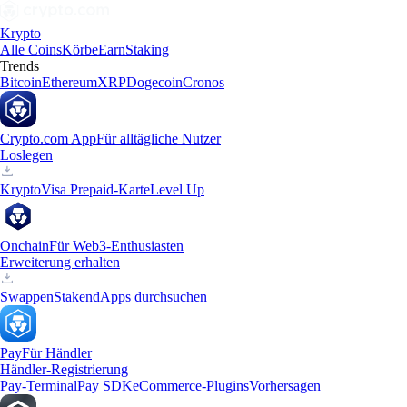
Krypto
Alle Coins
Körbe
Earn
Staking
Trends
Bitcoin
Ethereum
XRP
Dogecoin
Cronos
Crypto.com App
Für alltägliche Nutzer
Loslegen
Krypto
Visa Prepaid-Karte
Level Up
Onchain
Für Web3-Enthusiasten
Erweiterung erhalten
Swappen
Staken
dApps durchsuchen
Pay
Für Händler
Händler-Registrierung
Pay-Terminal
Pay SDK
eCommerce-Plugins
Vorhersagen