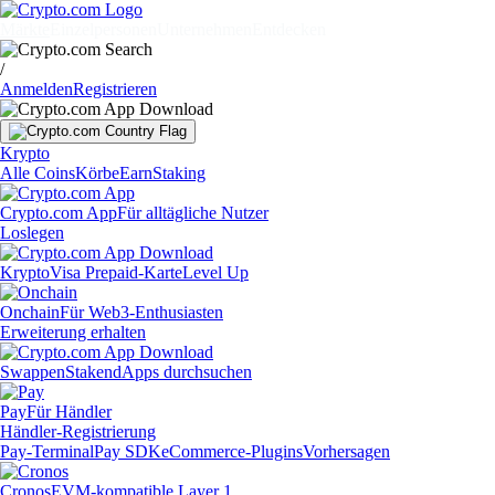
Märkte
Einzelpersonen
Unternehmen
Entdecken
/
Anmelden
Registrieren
Krypto
Alle Coins
Körbe
Earn
Staking
Crypto.com App
Für alltägliche Nutzer
Loslegen
Krypto
Visa Prepaid-Karte
Level Up
Onchain
Für Web3-Enthusiasten
Erweiterung erhalten
Swappen
Staken
dApps durchsuchen
Pay
Für Händler
Händler-Registrierung
Pay-Terminal
Pay SDK
eCommerce-Plugins
Vorhersagen
Cronos
EVM-kompatible Layer 1