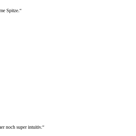
ame Spitze.“
r noch super intuitiv.“