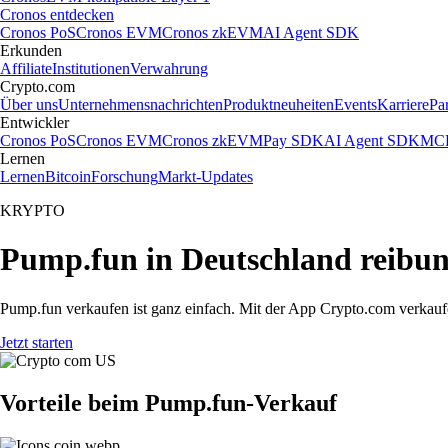
Cronos entdecken
Cronos PoS
Cronos EVM
Cronos zkEVM
AI Agent SDK
Erkunden
Affiliate
Institutionen
Verwahrung
Crypto.com
Über uns
Unternehmensnachrichten
Produktneuheiten
Events
Karriere
Pa
Entwickler
Cronos PoS
Cronos EVM
Cronos zkEVM
Pay SDK
AI Agent SDK
MCP
Lernen
Lernen
Bitcoin
Forschung
Markt-Updates
KRYPTO
Pump.fun in Deutschland reibun
Pump.fun verkaufen ist ganz einfach. Mit der App Crypto.com verkauf
Jetzt starten
Vorteile beim Pump.fun-Verkauf