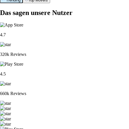
Trending
Top Movers
Das sagen unsere Nutzer
4.7
320k Reviews
4.5
660k Reviews