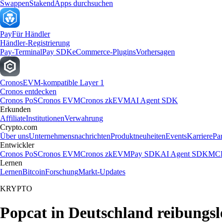
Swappen
Staken
dApps durchsuchen
Pay
Für Händler
Händler-Registrierung
Pay-Terminal
Pay SDK
eCommerce-Plugins
Vorhersagen
Cronos
EVM-kompatible Layer 1
Cronos entdecken
Cronos PoS
Cronos EVM
Cronos zkEVM
AI Agent SDK
Erkunden
Affiliate
Institutionen
Verwahrung
Crypto.com
Über uns
Unternehmensnachrichten
Produktneuheiten
Events
Karriere
Pa
Entwickler
Cronos PoS
Cronos EVM
Cronos zkEVM
Pay SDK
AI Agent SDK
MCP
Lernen
Lernen
Bitcoin
Forschung
Markt-Updates
KRYPTO
Popcat in Deutschland reibungsl