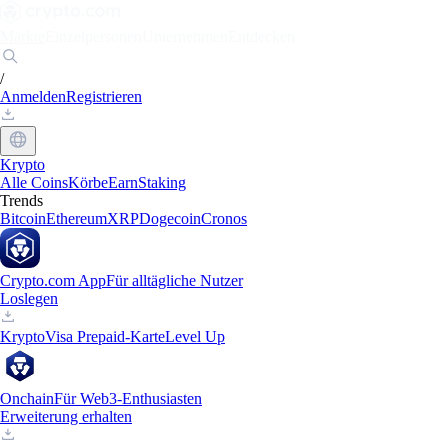
Märkte
Einzelpersonen
Unternehmen
Entdecken
/
Anmelden
Registrieren
Krypto
Alle Coins
Körbe
Earn
Staking
Trends
Bitcoin
Ethereum
XRP
Dogecoin
Cronos
Crypto.com App
Für alltägliche Nutzer
Loslegen
Krypto
Visa Prepaid-Karte
Level Up
Onchain
Für Web3-Enthusiasten
Erweiterung erhalten