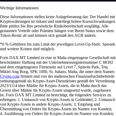
Wichtige Informationen
Diese Informationen stellen keine Anlageberatung dar. Der Handel mit
Kryptowährungen ist riskant und unterliegt hohen Kursschwankungen.
Bitte prüfen Sie Ihre persönliche Risikobereitschaft sorgfältig. Alle
genannten Vorteile oder Prämien hängen von Ihrem Status sowie dem
Token-Besitz ab und können sich gemäß den AGB ändern.
*0 % Gebühren bis zum Limit der jeweiligen Level-Up-Stufe. Spreads
und weitere Kosten sind möglich.
Foris DAX MT Limited ist eine in Malta eingetragene Gesellschaft mit
beschränkter Haftung mit der Unternehmensregisternummer C 88392
und dem eingetragenen Firmensitz auf Level 7, Spinola Park, Triq
Mikiel Ang Borg, SPK 1000, St. Julians, Malta, die unter dem Namen
Crypto.com
firmiert und von der maltesischen Finanzaufsichtsbehörde
ordnungsgemäß als Krypto-Asset-Dienstleister gemäß der Verordnung
2023/1114 über Märkte für Krypto-Assets, die in Malta durch das
Gesetz über Märkte für Krypto-Assets umgesetzt wurde, zugelassen
ist. Foris DAX MT Limited ist berechtigt, die folgenden Services zu
erbringen: 1. Umtausch von Krypto-Assets in Geldmittel; 2. Umtausch
von Krypto-Assets in andere Krypto-Assets; 3. Empfang und
Übermittlung von Orders für Krypto-Assets im Namen von Kunden;
4. Ausführung von Orders für Krypto-Assets im Namen von Kunden;