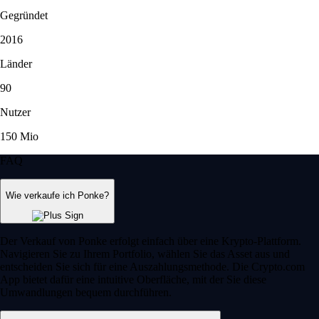
Gegründet
2016
Länder
90
Nutzer
150 Mio
FAQ
Wie verkaufe ich Ponke?
Der Verkauf von Ponke erfolgt einfach über eine Krypto-Plattform.
Navigieren Sie zu Ihrem Portfolio, wählen Sie das Asset aus und
entscheiden Sie sich für eine Auszahlungsmethode. Die Crypto.com
App bietet dafür eine intuitive Oberfläche, mit der Sie diese
Umwandlungen bequem durchführen.