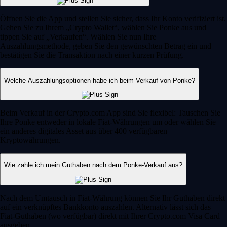
Öffnen Sie die App und stellen Sie sicher, dass Ihr Konto verifiziert ist.
Gehen Sie zu Ihrem „Crypto Wallet“, wählen Sie Ponke aus und
tippen Sie auf „Verkaufen“. Wählen Sie nun Ihre
Auszahlungsmethode, geben Sie den gewünschten Betrag ein und
bestätigen Sie die Transaktion nach einer kurzen Prüfung.
Welche Auszahlungsoptionen habe ich beim Verkauf von Ponke?
Beim Verkauf in der Crypto.com App sind Sie flexibel: Tauschen Sie
Ihre Ponke entweder in lokale Fiat-Währungen um oder wählen Sie
ein anderes digitales Asset aus über 400 verfügbaren
Kryptowährungen.
Wie zahle ich mein Guthaben nach dem Ponke-Verkauf aus?
Nach dem Umtausch in Fiat-Währung können Sie Ihr Guthaben direkt
auf ein verknüpftes Bankkonto auszahlen. Alternativ lässt sich das
Fiat-Guthaben (wo verfügbar) direkt mit Ihrer Crypto.com Visa Card
ausgeben.