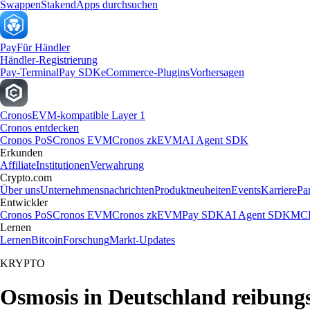
Swappen
Staken
dApps durchsuchen
Pay
Für Händler
Händler-Registrierung
Pay-Terminal
Pay SDK
eCommerce-Plugins
Vorhersagen
Cronos
EVM-kompatible Layer 1
Cronos entdecken
Cronos PoS
Cronos EVM
Cronos zkEVM
AI Agent SDK
Erkunden
Affiliate
Institutionen
Verwahrung
Crypto.com
Über uns
Unternehmensnachrichten
Produktneuheiten
Events
Karriere
Pa
Entwickler
Cronos PoS
Cronos EVM
Cronos zkEVM
Pay SDK
AI Agent SDK
MCP
Lernen
Lernen
Bitcoin
Forschung
Markt-Updates
KRYPTO
Osmosis in Deutschland reibung