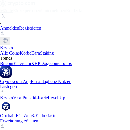
Märkte
Einzelpersonen
Unternehmen
Entdecken
/
Anmelden
Registrieren
Krypto
Alle Coins
Körbe
Earn
Staking
Trends
Bitcoin
Ethereum
XRP
Dogecoin
Cronos
Crypto.com App
Für alltägliche Nutzer
Loslegen
Krypto
Visa Prepaid-Karte
Level Up
Onchain
Für Web3-Enthusiasten
Erweiterung erhalten