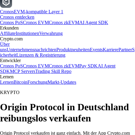
Cronos
EVM-kompatible Layer 1
Cronos entdecken
Cronos PoS
Cronos EVM
Cronos zkEVM
AI Agent SDK
Erkunden
Affiliate
Institutionen
Verwahrung
Crypto.com
Über
uns
Unternehmensnachrichten
Produktneuheiten
Events
Karriere
Partner
S
icherheit
Lizenzen & Registrierung
Entwickler
Cronos PoS
Cronos EVM
Cronos zkEVM
Pay SDK
AI Agent
SDK
MCP Servers
Trading Skill Repo
Lernen
Lernen
Bitcoin
Forschung
Markt-Updates
KRYPTO
Origin Protocol in Deutschland
reibungslos verkaufen
Origin Protocol verkaufen ist ganz einfach. Mit der App Crypto.com