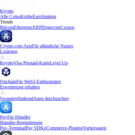
Krypto
Alle Coins
Körbe
Earn
Staking
Trends
Bitcoin
Ethereum
XRP
Dogecoin
Cronos
Crypto.com App
Für alltägliche Nutzer
Loslegen
Krypto
Visa Prepaid-Karte
Level Up
Onchain
Für Web3-Enthusiasten
Erweiterung erhalten
Swappen
Staken
dApps durchsuchen
Pay
Für Händler
Händler-Registrierung
Pay-Terminal
Pay SDK
eCommerce-Plugins
Vorhersagen