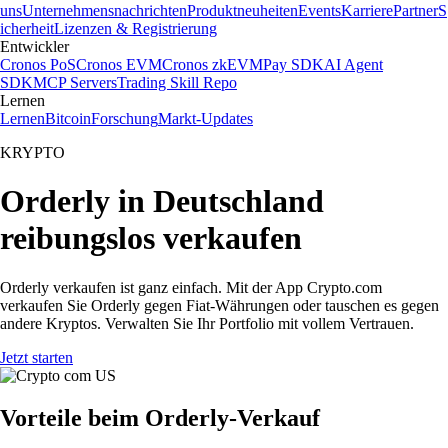
uns
Unternehmensnachrichten
Produktneuheiten
Events
Karriere
Partner
S
icherheit
Lizenzen & Registrierung
Entwickler
Cronos PoS
Cronos EVM
Cronos zkEVM
Pay SDK
AI Agent
SDK
MCP Servers
Trading Skill Repo
Lernen
Lernen
Bitcoin
Forschung
Markt-Updates
KRYPTO
Orderly in Deutschland
reibungslos verkaufen
Orderly verkaufen ist ganz einfach. Mit der App Crypto.com
verkaufen Sie Orderly gegen Fiat-Währungen oder tauschen es gegen
andere Kryptos. Verwalten Sie Ihr Portfolio mit vollem Vertrauen.
Jetzt starten
Vorteile beim Orderly-Verkauf