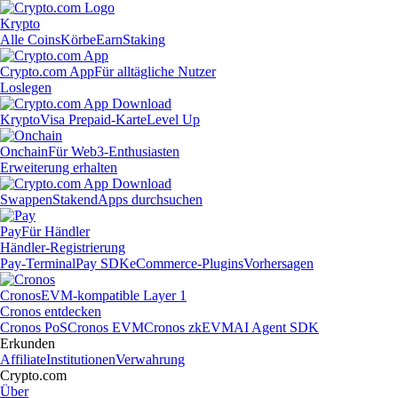
Krypto
Alle Coins
Körbe
Earn
Staking
Crypto.com App
Für alltägliche Nutzer
Loslegen
Krypto
Visa Prepaid-Karte
Level Up
Onchain
Für Web3-Enthusiasten
Erweiterung erhalten
Swappen
Staken
dApps durchsuchen
Pay
Für Händler
Händler-Registrierung
Pay-Terminal
Pay SDK
eCommerce-Plugins
Vorhersagen
Cronos
EVM-kompatible Layer 1
Cronos entdecken
Cronos PoS
Cronos EVM
Cronos zkEVM
AI Agent SDK
Erkunden
Affiliate
Institutionen
Verwahrung
Crypto.com
Über