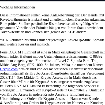
Wichtige Informationen
Diese Informationen stellen keine Anlageberatung dar. Der Handel mit
Kryptowährungen ist riskant und unterliegt hohen Kursschwankungen.
Bitte prüfen Sie Ihre persönliche Risikobereitschaft sorgfältig. Alle
genannten Vorteile oder Prämien hängen von Ihrem Status sowie dem
Token-Besitz ab und können sich gemäß den AGB ändern.
*0 % Gebühren bis zum Limit der jeweiligen Level-Up-Stufe. Spreads
und weitere Kosten sind möglich.
Foris DAX MT Limited ist eine in Malta eingetragene Gesellschaft mit
beschränkter Haftung mit der Unternehmensregisternummer C 88392
und dem eingetragenen Firmensitz auf Level 7, Spinola Park, Triq
Mikiel Ang Borg, SPK 1000, St. Julians, Malta, die unter dem Namen
Crypto.com
firmiert und von der maltesischen Finanzaufsichtsbehörde
ordnungsgemäß als Krypto-Asset-Dienstleister gemäß der Verordnung
2023/1114 über Märkte für Krypto-Assets, die in Malta durch das
Gesetz über Märkte für Krypto-Assets umgesetzt wurde, zugelassen
ist. Foris DAX MT Limited ist berechtigt, die folgenden Services zu
erbringen: 1. Umtausch von Krypto-Assets in Geldmittel; 2. Umtausch
von Krypto-Assets in andere Krypto-Assets; 3. Empfang und
Übermittlung von Orders für Krypto-Assets im Namen von Kunden;
4. Ausführung von Orders für Krypto-Assets im Namen von Kunden;