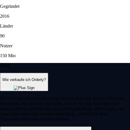
Gegründet
2016
Länder
90
Nutzer
150 Mio
FAQ
Wie verkaufe ich Orderly?
Der Verkauf von Orderly erfolgt einfach über eine Krypto-Plattform.
Navigieren Sie zu Ihrem Portfolio, wählen Sie das Asset aus und
entscheiden Sie sich für eine Auszahlungsmethode. Die Crypto.com
App bietet dafür eine intuitive Oberfläche, mit der Sie diese
Umwandlungen bequem durchführen.