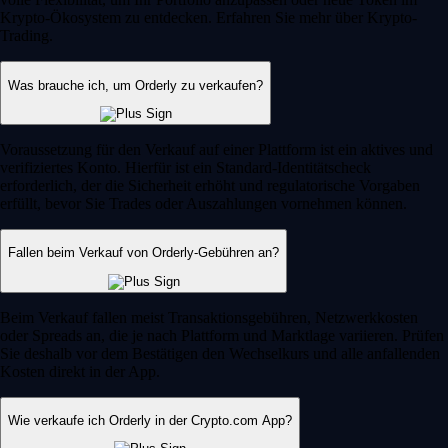
Krypto-Ökosystem zu entdecken. Erfahren Sie mehr über Krypto-
Trading.
Was brauche ich, um Orderly zu verkaufen?
Voraussetzung für den Verkauf auf einer Plattform ist ein aktives und
verifiziertes Konto. Hierfür ist ein Standard-Identitätscheck
erforderlich, der die Sicherheit erhöht und regulatorische Vorgaben
erfüllt, bevor Sie Trades oder Auszahlungen vornehmen können.
Fallen beim Verkauf von Orderly-Gebühren an?
Beim Verkauf fallen meist Transaktionsgebühren, Netzwerkkosten
oder Spreads an, die je nach Plattform und Marktlage variieren. Prüfen
Sie deshalb vor dem Bestätigen den Wechselkurs und alle anfallenden
Kosten direkt in der App.
Wie verkaufe ich Orderly in der Crypto.com App?