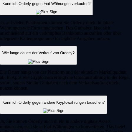
Kann ich Orderly gegen Fiat-Währungen verkaufen?
Ja, auf vielen Plattformen können Sie Orderly direkt in lokale
Währungen wie Euro umtauschen. Das Guthaben lässt sich
anschließend auf ein verknüpftes Bankkonto auszahlen oder über
integrierte Kartenprogramme für tägliche Ausgaben nutzen.
Wie lange dauert der Verkauf von Orderly?
Die Dauer hängt von der Plattform und der aktuellen Marktliquidität
ab. In Apps wie Crypto.com erfolgt die Orderausführung in der Regel
sofort, sodass Sie Ihr Guthaben nach dem Verkaufsauftrag direkt
nutzen können.
Kann ich Orderly gegen andere Kryptowährungen tauschen?
Ja, Sie können Orderly auch direkt in andere digitale Assets
umtauschen, statt sie in Fiat-Währungen zu konvertieren. Das bietet
volle Flexibilität, um Ihr Portfolio anzupassen oder neue Token im