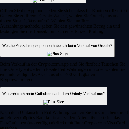
Öffnen Sie die App und stellen Sie sicher, dass Ihr Konto verifiziert ist.
Gehen Sie zu Ihrem „Crypto Wallet“, wählen Sie Orderly aus und
tippen Sie auf „Verkaufen“. Wählen Sie nun Ihre
Auszahlungsmethode, geben Sie den gewünschten Betrag ein und
bestätigen Sie die Transaktion nach einer kurzen Prüfung.
Welche Auszahlungsoptionen habe ich beim Verkauf von Orderly?
Beim Verkauf in der Crypto.com App sind Sie flexibel: Tauschen Sie
Ihre Orderly entweder in lokale Fiat-Währungen um oder wählen Sie
ein anderes digitales Asset aus über 400 verfügbaren
Kryptowährungen.
Wie zahle ich mein Guthaben nach dem Orderly-Verkauf aus?
Nach dem Umtausch in Fiat-Währung können Sie Ihr Guthaben direkt
auf ein verknüpftes Bankkonto auszahlen. Alternativ lässt sich das
Fiat-Guthaben (wo verfügbar) direkt mit Ihrer Crypto.com Visa Card
ausgeben.