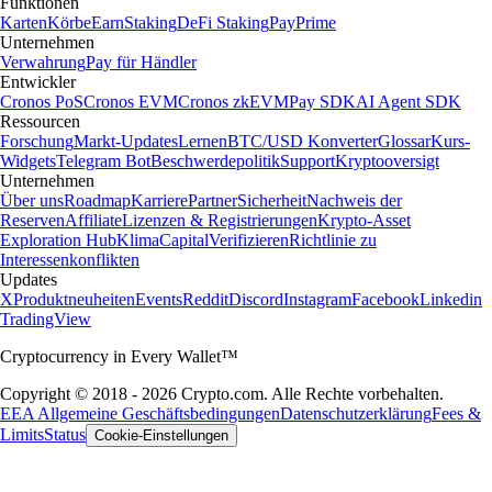
Funktionen
Karten
Körbe
Earn
Staking
DeFi Staking
Pay
Prime
Unternehmen
Verwahrung
Pay für Händler
Entwickler
Cronos PoS
Cronos EVM
Cronos zkEVM
Pay SDK
AI Agent SDK
Ressourcen
Forschung
Markt-Updates
Lernen
BTC/USD Konverter
Glossar
Kurs-
Widgets
Telegram Bot
Beschwerdepolitik
Support
Kryptooversigt
Unternehmen
Über uns
Roadmap
Karriere
Partner
Sicherheit
Nachweis der
Reserven
Affiliate
Lizenzen & Registrierungen
Krypto-Asset
Exploration Hub
Klima
Capital
Verifizieren
Richtlinie zu
Interessenkonflikten
Updates
X
Produktneuheiten
Events
Reddit
Discord
Instagram
Facebook
Linkedin
TradingView
Cryptocurrency in Every Wallet™
Copyright © 2018 - 2026 Crypto.com. Alle Rechte vorbehalten.
EEA Allgemeine Geschäftsbedingungen
Datenschutzerklärung
Fees &
Limits
Status
Cookie-Einstellungen