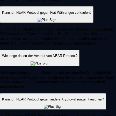
Kann ich NEAR Protocol gegen Fiat-Währungen verkaufen?
Ja, auf vielen Plattformen können Sie NEAR Protocol direkt in lokale
Währungen wie Euro umtauschen. Das Guthaben lässt sich
anschließend auf ein verknüpftes Bankkonto auszahlen oder über
integrierte Kartenprogramme für tägliche Ausgaben nutzen.
Wie lange dauert der Verkauf von NEAR Protocol?
Die Dauer hängt von der Plattform und der aktuellen Marktliquidität
ab. In Apps wie Crypto.com erfolgt die Orderausführung in der Regel
sofort, sodass Sie Ihr Guthaben nach dem Verkaufsauftrag direkt
nutzen können.
Kann ich NEAR Protocol gegen andere Kryptowährungen tauschen?
Ja, Sie können NEAR Protocol auch direkt in andere digitale Assets