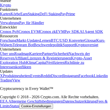
Märkte
Krypto
Funktionen
Karten
Körbe
Earn
Staking
DeFi Staking
Pay
Prime
Unternehmen
Verwahrung
Pay für Händler
Entwickler
Cronos PoS
Cronos EVM
Cronos zkEVM
Pay SDK
AI Agent SDK
Ressourcen
Forschung
Markt-Updates
Lernen
BTC/USD Konverter
Glossar
Kurs-
Widgets
Telegram Bot
Beschwerdepolitik
Support
Kryptooversigt
Unternehmen
Über uns
Roadmap
Karriere
Partner
Sicherheit
Nachweis der
Reserven
Affiliate
Lizenzen & Registrierungen
Krypto-Asset
Exploration Hub
Klima
Capital
Verifizieren
Richtlinie zu
Interessenkonflikten
Updates
X
Produktneuheiten
Events
Reddit
Discord
Instagram
Facebook
Linkedin
TradingView
Cryptocurrency in Every Wallet™
Copyright © 2018 - 2026 Crypto.com. Alle Rechte vorbehalten.
EEA Allgemeine Geschäftsbedingungen
Datenschutzerklärung
Fees &
Limits
Status
Cookie-Einstellungen