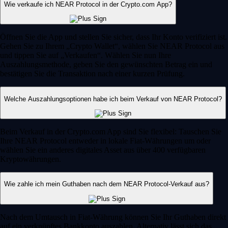
Wie verkaufe ich NEAR Protocol in der Crypto.com App?
Öffnen Sie die App und stellen Sie sicher, dass Ihr Konto verifiziert ist.
Gehen Sie zu Ihrem „Crypto Wallet“, wählen Sie NEAR Protocol aus
und tippen Sie auf „Verkaufen“. Wählen Sie nun Ihre
Auszahlungsmethode, geben Sie den gewünschten Betrag ein und
bestätigen Sie die Transaktion nach einer kurzen Prüfung.
Welche Auszahlungsoptionen habe ich beim Verkauf von NEAR Protocol?
Beim Verkauf in der Crypto.com App sind Sie flexibel: Tauschen Sie
Ihre NEAR Protocol entweder in lokale Fiat-Währungen um oder
wählen Sie ein anderes digitales Asset aus über 400 verfügbaren
Kryptowährungen.
Wie zahle ich mein Guthaben nach dem NEAR Protocol-Verkauf aus?
Nach dem Umtausch in Fiat-Währung können Sie Ihr Guthaben direkt
auf ein verknüpftes Bankkonto auszahlen. Alternativ lässt sich das