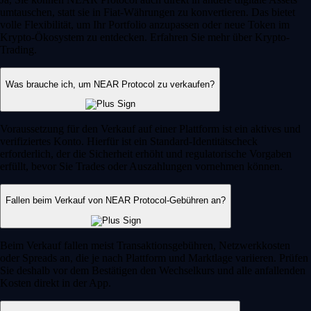
umtauschen, statt sie in Fiat-Währungen zu konvertieren. Das bietet
volle Flexibilität, um Ihr Portfolio anzupassen oder neue Token im
Krypto-Ökosystem zu entdecken. Erfahren Sie mehr über Krypto-
Trading.
Was brauche ich, um NEAR Protocol zu verkaufen?
Voraussetzung für den Verkauf auf einer Plattform ist ein aktives und
verifiziertes Konto. Hierfür ist ein Standard-Identitätscheck
erforderlich, der die Sicherheit erhöht und regulatorische Vorgaben
erfüllt, bevor Sie Trades oder Auszahlungen vornehmen können.
Fallen beim Verkauf von NEAR Protocol-Gebühren an?
Beim Verkauf fallen meist Transaktionsgebühren, Netzwerkkosten
oder Spreads an, die je nach Plattform und Marktlage variieren. Prüfen
Sie deshalb vor dem Bestätigen den Wechselkurs und alle anfallenden
Kosten direkt in der App.