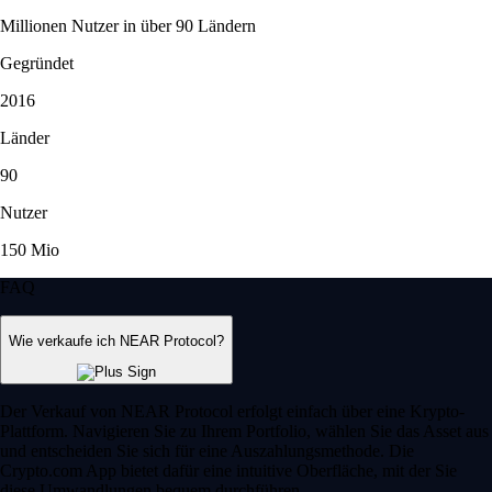
Millionen Nutzer in über 90 Ländern
Gegründet
2016
Länder
90
Nutzer
150 Mio
FAQ
Wie verkaufe ich NEAR Protocol?
Der Verkauf von NEAR Protocol erfolgt einfach über eine Krypto-
Plattform. Navigieren Sie zu Ihrem Portfolio, wählen Sie das Asset aus
und entscheiden Sie sich für eine Auszahlungsmethode. Die
Crypto.com App bietet dafür eine intuitive Oberfläche, mit der Sie
diese Umwandlungen bequem durchführen.