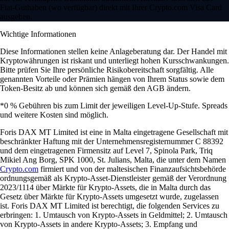
Fiat-Guthaben (wo verfügbar) direkt mit Ihrer Crypto.com Visa Card
ausgeben.
Wichtige Informationen
Diese Informationen stellen keine Anlageberatung dar. Der Handel mit
Kryptowährungen ist riskant und unterliegt hohen Kursschwankungen.
Bitte prüfen Sie Ihre persönliche Risikobereitschaft sorgfältig. Alle
genannten Vorteile oder Prämien hängen von Ihrem Status sowie dem
Token-Besitz ab und können sich gemäß den AGB ändern.
*0 % Gebühren bis zum Limit der jeweiligen Level-Up-Stufe. Spreads
und weitere Kosten sind möglich.
Foris DAX MT Limited ist eine in Malta eingetragene Gesellschaft mit
beschränkter Haftung mit der Unternehmensregisternummer C 88392
und dem eingetragenen Firmensitz auf Level 7, Spinola Park, Triq
Mikiel Ang Borg, SPK 1000, St. Julians, Malta, die unter dem Namen
Crypto.com
firmiert und von der maltesischen Finanzaufsichtsbehörde
ordnungsgemäß als Krypto-Asset-Dienstleister gemäß der Verordnung
2023/1114 über Märkte für Krypto-Assets, die in Malta durch das
Gesetz über Märkte für Krypto-Assets umgesetzt wurde, zugelassen
ist. Foris DAX MT Limited ist berechtigt, die folgenden Services zu
erbringen: 1. Umtausch von Krypto-Assets in Geldmittel; 2. Umtausch
von Krypto-Assets in andere Krypto-Assets; 3. Empfang und