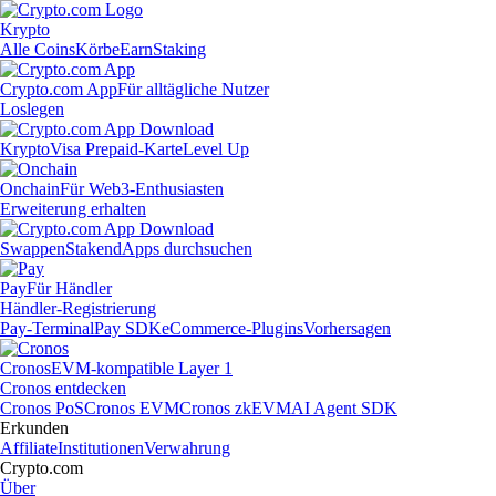
Krypto
Alle Coins
Körbe
Earn
Staking
Crypto.com App
Für alltägliche Nutzer
Loslegen
Krypto
Visa Prepaid-Karte
Level Up
Onchain
Für Web3-Enthusiasten
Erweiterung erhalten
Swappen
Staken
dApps durchsuchen
Pay
Für Händler
Händler-Registrierung
Pay-Terminal
Pay SDK
eCommerce-Plugins
Vorhersagen
Cronos
EVM-kompatible Layer 1
Cronos entdecken
Cronos PoS
Cronos EVM
Cronos zkEVM
AI Agent SDK
Erkunden
Affiliate
Institutionen
Verwahrung
Crypto.com
Über