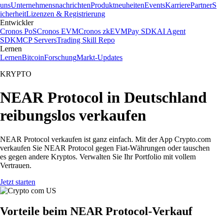
uns
Unternehmensnachrichten
Produktneuheiten
Events
Karriere
Partner
S
icherheit
Lizenzen & Registrierung
Entwickler
Cronos PoS
Cronos EVM
Cronos zkEVM
Pay SDK
AI Agent
SDK
MCP Servers
Trading Skill Repo
Lernen
Lernen
Bitcoin
Forschung
Markt-Updates
KRYPTO
NEAR Protocol in Deutschland
reibungslos verkaufen
NEAR Protocol verkaufen ist ganz einfach. Mit der App Crypto.com
verkaufen Sie NEAR Protocol gegen Fiat-Währungen oder tauschen
es gegen andere Kryptos. Verwalten Sie Ihr Portfolio mit vollem
Vertrauen.
Jetzt starten
Vorteile beim NEAR Protocol-Verkauf