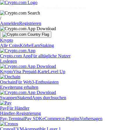
Märkte
Einzelpersonen
Unternehmen
Entdecken
/
Anmelden
Registrieren
Krypto
Alle Coins
Körbe
Earn
Staking
Crypto.com App
Für alltägliche Nutzer
Loslegen
Krypto
Visa Prepaid-Karte
Level Up
Onchain
Für Web3-Enthusiasten
Erweiterung erhalten
Swappen
Staken
dApps durchsuchen
Pay
Für Händler
Händler-Registrierung
Pay-Terminal
Pay SDK
eCommerce-Plugins
Vorhersagen
Cronos
EVM-kompatible Layer 1