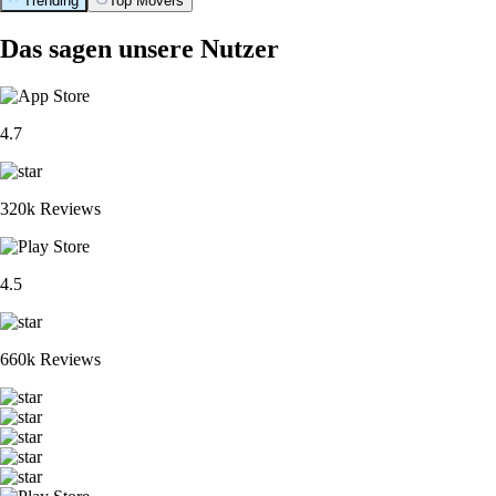
Trending
Top Movers
Das sagen unsere Nutzer
4.7
320k Reviews
4.5
660k Reviews