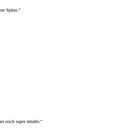
ame Spitze.“
r noch super intuitiv.“