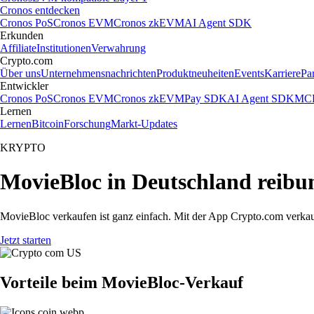
Cronos entdecken
Cronos PoS
Cronos EVM
Cronos zkEVM
AI Agent SDK
Erkunden
Affiliate
Institutionen
Verwahrung
Crypto.com
Über uns
Unternehmensnachrichten
Produktneuheiten
Events
Karriere
Pa
Entwickler
Cronos PoS
Cronos EVM
Cronos zkEVM
Pay SDK
AI Agent SDK
MCP
Lernen
Lernen
Bitcoin
Forschung
Markt-Updates
KRYPTO
MovieBloc in Deutschland reibu
MovieBloc verkaufen ist ganz einfach. Mit der App Crypto.com verkau
Jetzt starten
Vorteile beim MovieBloc-Verkauf