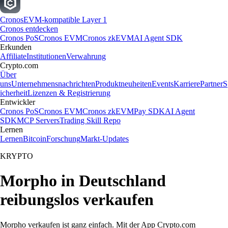
Cronos
EVM-kompatible Layer 1
Cronos entdecken
Cronos PoS
Cronos EVM
Cronos zkEVM
AI Agent SDK
Erkunden
Affiliate
Institutionen
Verwahrung
Crypto.com
Über
uns
Unternehmensnachrichten
Produktneuheiten
Events
Karriere
Partner
S
icherheit
Lizenzen & Registrierung
Entwickler
Cronos PoS
Cronos EVM
Cronos zkEVM
Pay SDK
AI Agent
SDK
MCP Servers
Trading Skill Repo
Lernen
Lernen
Bitcoin
Forschung
Markt-Updates
KRYPTO
Morpho in Deutschland
reibungslos verkaufen
Morpho verkaufen ist ganz einfach. Mit der App Crypto.com