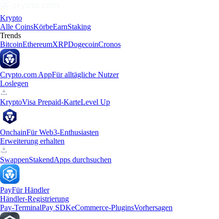
Krypto
Alle Coins
Körbe
Earn
Staking
Trends
Bitcoin
Ethereum
XRP
Dogecoin
Cronos
Crypto.com App
Für alltägliche Nutzer
Loslegen
Krypto
Visa Prepaid-Karte
Level Up
Onchain
Für Web3-Enthusiasten
Erweiterung erhalten
Swappen
Staken
dApps durchsuchen
Pay
Für Händler
Händler-Registrierung
Pay-Terminal
Pay SDK
eCommerce-Plugins
Vorhersagen