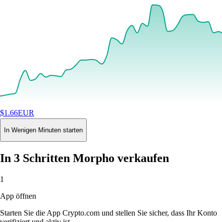
$
1.66
EUR
+
2.23
%
24H
Buy
In Wenigen Minuten starten
In 3 Schritten Morpho verkaufen
1
App öffnen
Starten Sie die App Crypto.com und stellen Sie sicher, dass Ihr Konto
verifiziert und aktiv ist.