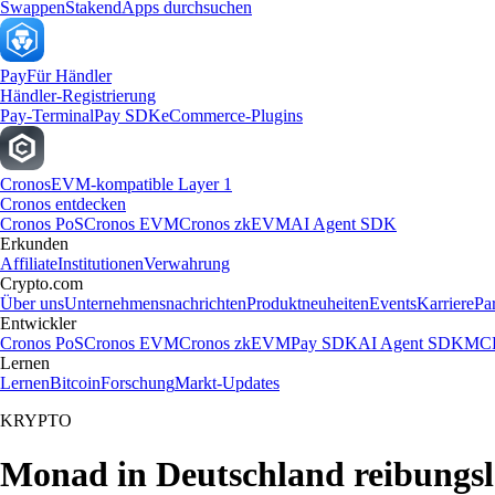
Swappen
Staken
dApps durchsuchen
Pay
Für Händler
Händler-Registrierung
Pay-Terminal
Pay SDK
eCommerce-Plugins
Cronos
EVM-kompatible Layer 1
Cronos entdecken
Cronos PoS
Cronos EVM
Cronos zkEVM
AI Agent SDK
Erkunden
Affiliate
Institutionen
Verwahrung
Crypto.com
Über uns
Unternehmensnachrichten
Produktneuheiten
Events
Karriere
Pa
Entwickler
Cronos PoS
Cronos EVM
Cronos zkEVM
Pay SDK
AI Agent SDK
MCP
Lernen
Lernen
Bitcoin
Forschung
Markt-Updates
KRYPTO
Monad in Deutschland reibungsl