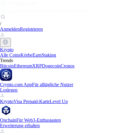
Märkte
Einzelpersonen
Unternehmen
Entdecken
/
Anmelden
Registrieren
Krypto
Alle Coins
Körbe
Earn
Staking
Trends
Bitcoin
Ethereum
XRP
Dogecoin
Cronos
Crypto.com App
Für alltägliche Nutzer
Loslegen
Krypto
Visa Prepaid-Karte
Level Up
Onchain
Für Web3-Enthusiasten
Erweiterung erhalten