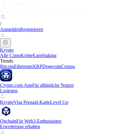
Märkte
Einzelpersonen
Unternehmen
Entdecken
/
Anmelden
Registrieren
Krypto
Alle Coins
Körbe
Earn
Staking
Trends
Bitcoin
Ethereum
XRP
Dogecoin
Cronos
Crypto.com App
Für alltägliche Nutzer
Loslegen
Krypto
Visa Prepaid-Karte
Level Up
Onchain
Für Web3-Enthusiasten
Erweiterung erhalten