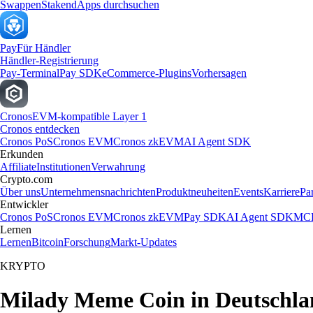
Swappen
Staken
dApps durchsuchen
Pay
Für Händler
Händler-Registrierung
Pay-Terminal
Pay SDK
eCommerce-Plugins
Vorhersagen
Cronos
EVM-kompatible Layer 1
Cronos entdecken
Cronos PoS
Cronos EVM
Cronos zkEVM
AI Agent SDK
Erkunden
Affiliate
Institutionen
Verwahrung
Crypto.com
Über uns
Unternehmensnachrichten
Produktneuheiten
Events
Karriere
Pa
Entwickler
Cronos PoS
Cronos EVM
Cronos zkEVM
Pay SDK
AI Agent SDK
MCP
Lernen
Lernen
Bitcoin
Forschung
Markt-Updates
KRYPTO
Milady Meme Coin in Deutschlan