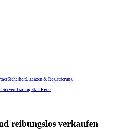
rtner
Sicherheit
Lizenzen & Registrierung
 Servers
Trading Skill Repo
d reibungslos verkaufen