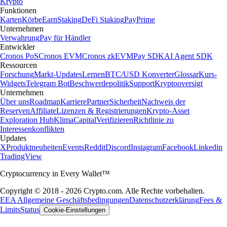
Krypto
Funktionen
Karten
Körbe
Earn
Staking
DeFi Staking
Pay
Prime
Unternehmen
Verwahrung
Pay für Händler
Entwickler
Cronos PoS
Cronos EVM
Cronos zkEVM
Pay SDK
AI Agent SDK
Ressourcen
Forschung
Markt-Updates
Lernen
BTC/USD Konverter
Glossar
Kurs-
Widgets
Telegram Bot
Beschwerdepolitik
Support
Kryptooversigt
Unternehmen
Über uns
Roadmap
Karriere
Partner
Sicherheit
Nachweis der
Reserven
Affiliate
Lizenzen & Registrierungen
Krypto-Asset
Exploration Hub
Klima
Capital
Verifizieren
Richtlinie zu
Interessenkonflikten
Updates
X
Produktneuheiten
Events
Reddit
Discord
Instagram
Facebook
Linkedin
TradingView
Cryptocurrency in Every Wallet™
Copyright © 2018 - 2026 Crypto.com. Alle Rechte vorbehalten.
EEA Allgemeine Geschäftsbedingungen
Datenschutzerklärung
Fees &
Limits
Status
Cookie-Einstellungen