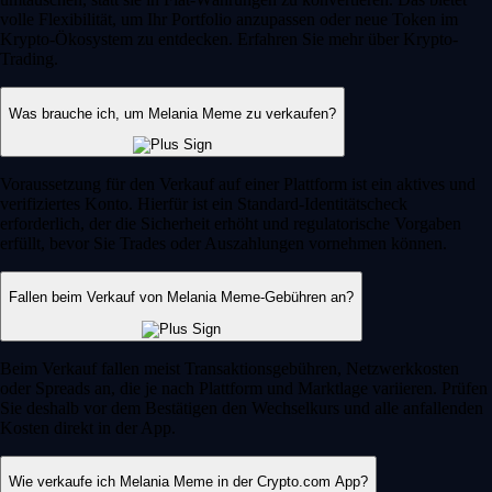
volle Flexibilität, um Ihr Portfolio anzupassen oder neue Token im
Krypto-Ökosystem zu entdecken. Erfahren Sie mehr über Krypto-
Trading.
Was brauche ich, um Melania Meme zu verkaufen?
Voraussetzung für den Verkauf auf einer Plattform ist ein aktives und
verifiziertes Konto. Hierfür ist ein Standard-Identitätscheck
erforderlich, der die Sicherheit erhöht und regulatorische Vorgaben
erfüllt, bevor Sie Trades oder Auszahlungen vornehmen können.
Fallen beim Verkauf von Melania Meme-Gebühren an?
Beim Verkauf fallen meist Transaktionsgebühren, Netzwerkkosten
oder Spreads an, die je nach Plattform und Marktlage variieren. Prüfen
Sie deshalb vor dem Bestätigen den Wechselkurs und alle anfallenden
Kosten direkt in der App.
Wie verkaufe ich Melania Meme in der Crypto.com App?