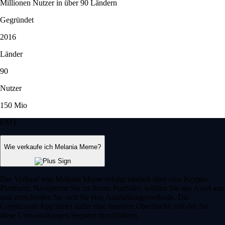
Millionen Nutzer in über 90 Ländern
Gegründet
2016
Länder
90
Nutzer
150 Mio
FAQ
Wie verkaufe ich Melania Meme?
Der Verkauf von Melania Meme erfolgt einfach über eine Krypto-
Plattform. Navigieren Sie zu Ihrem Portfolio, wählen Sie das Asset aus
und entscheiden Sie sich für eine Auszahlungsmethode. Die
Crypto.com App bietet dafür eine intuitive Oberfläche, mit der Sie
diese Umwandlungen bequem durchführen.