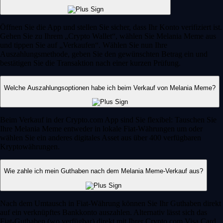
Öffnen Sie die App und stellen Sie sicher, dass Ihr Konto verifiziert ist.
Gehen Sie zu Ihrem „Crypto Wallet“, wählen Sie Melania Meme aus
und tippen Sie auf „Verkaufen“. Wählen Sie nun Ihre
Auszahlungsmethode, geben Sie den gewünschten Betrag ein und
bestätigen Sie die Transaktion nach einer kurzen Prüfung.
Welche Auszahlungsoptionen habe ich beim Verkauf von Melania Meme?
Beim Verkauf in der Crypto.com App sind Sie flexibel: Tauschen Sie
Ihre Melania Meme entweder in lokale Fiat-Währungen um oder
wählen Sie ein anderes digitales Asset aus über 400 verfügbaren
Kryptowährungen.
Wie zahle ich mein Guthaben nach dem Melania Meme-Verkauf aus?
Nach dem Umtausch in Fiat-Währung können Sie Ihr Guthaben direkt
auf ein verknüpftes Bankkonto auszahlen. Alternativ lässt sich das
Fiat-Guthaben (wo verfügbar) direkt mit Ihrer Crypto.com Visa Card