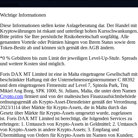
ausgeben.
Wichtige Informationen
Diese Informationen stellen keine Anlageberatung dar. Der Handel mit
Kryptowährungen ist riskant und unterliegt hohen Kursschwankungen.
Bitte prüfen Sie Ihre persönliche Risikobereitschaft sorgfältig. Alle
genannten Vorteile oder Prämien hängen von Ihrem Status sowie dem
Token-Besitz ab und können sich gemäß den AGB ändern.
*0 % Gebühren bis zum Limit der jeweiligen Level-Up-Stufe. Spreads
und weitere Kosten sind möglich.
Foris DAX MT Limited ist eine in Malta eingetragene Gesellschaft mit
beschränkter Haftung mit der Unternehmensregisternummer C 88392
und dem eingetragenen Firmensitz auf Level 7, Spinola Park, Triq
Mikiel Ang Borg, SPK 1000, St. Julians, Malta, die unter dem Namen
Crypto.com
firmiert und von der maltesischen Finanzaufsichtsbehörde
ordnungsgemäß als Krypto-Asset-Dienstleister gemäß der Verordnung
2023/1114 über Märkte für Krypto-Assets, die in Malta durch das
Gesetz über Märkte für Krypto-Assets umgesetzt wurde, zugelassen
ist. Foris DAX MT Limited ist berechtigt, die folgenden Services zu
erbringen: 1. Umtausch von Krypto-Assets in Geldmittel; 2. Umtausch
von Krypto-Assets in andere Krypto-Assets; 3. Empfang und
Übermittlung von Orders für Krypto-Assets im Namen von Kunden;