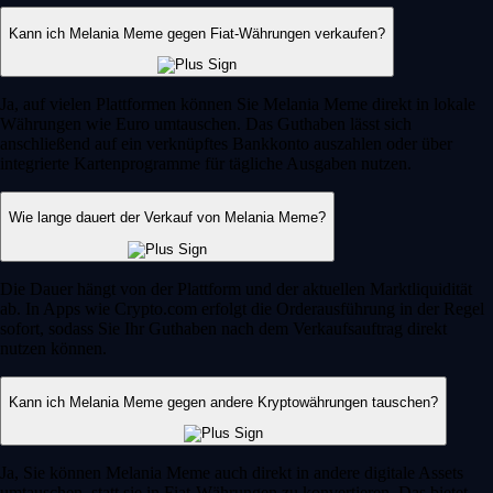
Kann ich Melania Meme gegen Fiat-Währungen verkaufen?
Ja, auf vielen Plattformen können Sie Melania Meme direkt in lokale
Währungen wie Euro umtauschen. Das Guthaben lässt sich
anschließend auf ein verknüpftes Bankkonto auszahlen oder über
integrierte Kartenprogramme für tägliche Ausgaben nutzen.
Wie lange dauert der Verkauf von Melania Meme?
Die Dauer hängt von der Plattform und der aktuellen Marktliquidität
ab. In Apps wie Crypto.com erfolgt die Orderausführung in der Regel
sofort, sodass Sie Ihr Guthaben nach dem Verkaufsauftrag direkt
nutzen können.
Kann ich Melania Meme gegen andere Kryptowährungen tauschen?
Ja, Sie können Melania Meme auch direkt in andere digitale Assets
umtauschen, statt sie in Fiat-Währungen zu konvertieren. Das bietet