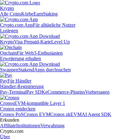
Krypto
Alle Coins
Körbe
Earn
Staking
Crypto.com App
Für alltägliche Nutzer
Loslegen
Krypto
Visa Prepaid-Karte
Level Up
Onchain
Für Web3-Enthusiasten
Erweiterung erhalten
Swappen
Staken
dApps durchsuchen
Pay
Für Händler
Händler-Registrierung
Pay-Terminal
Pay SDK
eCommerce-Plugins
Vorhersagen
Cronos
EVM-kompatible Layer 1
Cronos entdecken
Cronos PoS
Cronos EVM
Cronos zkEVM
AI Agent SDK
Erkunden
Affiliate
Institutionen
Verwahrung
Crypto.com
Über