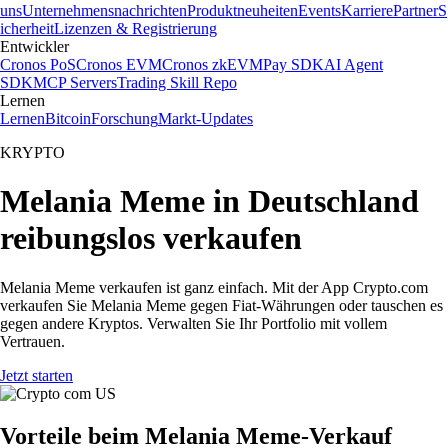
uns
Unternehmensnachrichten
Produktneuheiten
Events
Karriere
Partner
S
icherheit
Lizenzen & Registrierung
Entwickler
Cronos PoS
Cronos EVM
Cronos zkEVM
Pay SDK
AI Agent
SDK
MCP Servers
Trading Skill Repo
Lernen
Lernen
Bitcoin
Forschung
Markt-Updates
KRYPTO
Melania Meme in Deutschland
reibungslos verkaufen
Melania Meme verkaufen ist ganz einfach. Mit der App Crypto.com
verkaufen Sie Melania Meme gegen Fiat-Währungen oder tauschen es
gegen andere Kryptos. Verwalten Sie Ihr Portfolio mit vollem
Vertrauen.
Jetzt starten
Vorteile beim Melania Meme-Verkauf