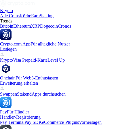
Krypto
Alle Coins
Körbe
Earn
Staking
Trends
Bitcoin
Ethereum
XRP
Dogecoin
Cronos
Crypto.com App
Für alltägliche Nutzer
Loslegen
Krypto
Visa Prepaid-Karte
Level Up
Onchain
Für Web3-Enthusiasten
Erweiterung erhalten
Swappen
Staken
dApps durchsuchen
Pay
Für Händler
Händler-Registrierung
Pay-Terminal
Pay SDK
eCommerce-Plugins
Vorhersagen