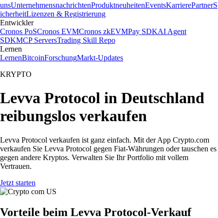
uns
Unternehmensnachrichten
Produktneuheiten
Events
Karriere
Partner
S
icherheit
Lizenzen & Registrierung
Entwickler
Cronos PoS
Cronos EVM
Cronos zkEVM
Pay SDK
AI Agent
SDK
MCP Servers
Trading Skill Repo
Lernen
Lernen
Bitcoin
Forschung
Markt-Updates
KRYPTO
Levva Protocol in Deutschland
reibungslos verkaufen
Levva Protocol verkaufen ist ganz einfach. Mit der App Crypto.com
verkaufen Sie Levva Protocol gegen Fiat-Währungen oder tauschen es
gegen andere Kryptos. Verwalten Sie Ihr Portfolio mit vollem
Vertrauen.
Jetzt starten
Vorteile beim Levva Protocol-Verkauf