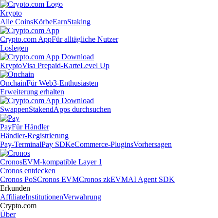
Krypto
Alle Coins
Körbe
Earn
Staking
Crypto.com App
Für alltägliche Nutzer
Loslegen
Krypto
Visa Prepaid-Karte
Level Up
Onchain
Für Web3-Enthusiasten
Erweiterung erhalten
Swappen
Staken
dApps durchsuchen
Pay
Für Händler
Händler-Registrierung
Pay-Terminal
Pay SDK
eCommerce-Plugins
Vorhersagen
Cronos
EVM-kompatible Layer 1
Cronos entdecken
Cronos PoS
Cronos EVM
Cronos zkEVM
AI Agent SDK
Erkunden
Affiliate
Institutionen
Verwahrung
Crypto.com
Über