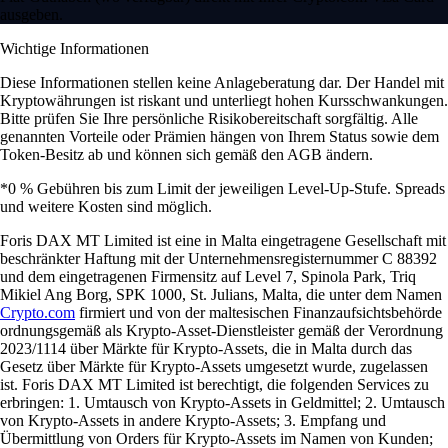
ausgeben.
Wichtige Informationen
Diese Informationen stellen keine Anlageberatung dar. Der Handel mit
Kryptowährungen ist riskant und unterliegt hohen Kursschwankungen.
Bitte prüfen Sie Ihre persönliche Risikobereitschaft sorgfältig. Alle
genannten Vorteile oder Prämien hängen von Ihrem Status sowie dem
Token-Besitz ab und können sich gemäß den AGB ändern.
*0 % Gebühren bis zum Limit der jeweiligen Level-Up-Stufe. Spreads
und weitere Kosten sind möglich.
Foris DAX MT Limited ist eine in Malta eingetragene Gesellschaft mit
beschränkter Haftung mit der Unternehmensregisternummer C 88392
und dem eingetragenen Firmensitz auf Level 7, Spinola Park, Triq
Mikiel Ang Borg, SPK 1000, St. Julians, Malta, die unter dem Namen
Crypto.com
firmiert und von der maltesischen Finanzaufsichtsbehörde
ordnungsgemäß als Krypto-Asset-Dienstleister gemäß der Verordnung
2023/1114 über Märkte für Krypto-Assets, die in Malta durch das
Gesetz über Märkte für Krypto-Assets umgesetzt wurde, zugelassen
ist. Foris DAX MT Limited ist berechtigt, die folgenden Services zu
erbringen: 1. Umtausch von Krypto-Assets in Geldmittel; 2. Umtausch
von Krypto-Assets in andere Krypto-Assets; 3. Empfang und
Übermittlung von Orders für Krypto-Assets im Namen von Kunden;