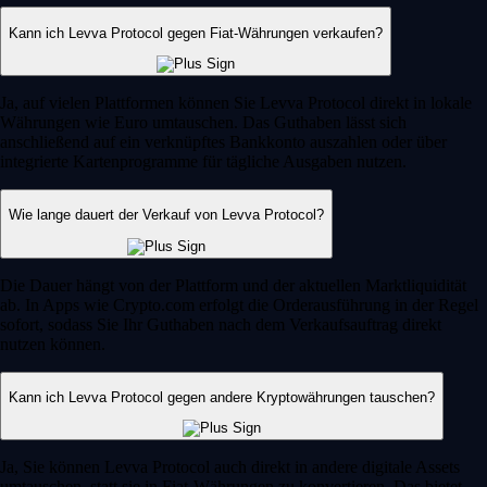
Kann ich Levva Protocol gegen Fiat-Währungen verkaufen?
Ja, auf vielen Plattformen können Sie Levva Protocol direkt in lokale
Währungen wie Euro umtauschen. Das Guthaben lässt sich
anschließend auf ein verknüpftes Bankkonto auszahlen oder über
integrierte Kartenprogramme für tägliche Ausgaben nutzen.
Wie lange dauert der Verkauf von Levva Protocol?
Die Dauer hängt von der Plattform und der aktuellen Marktliquidität
ab. In Apps wie Crypto.com erfolgt die Orderausführung in der Regel
sofort, sodass Sie Ihr Guthaben nach dem Verkaufsauftrag direkt
nutzen können.
Kann ich Levva Protocol gegen andere Kryptowährungen tauschen?
Ja, Sie können Levva Protocol auch direkt in andere digitale Assets
umtauschen, statt sie in Fiat-Währungen zu konvertieren. Das bietet