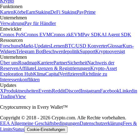
Krypto
Funktionen
Karten
Körbe
Earn
Staking
DeFi Staking
Pay
Prime
Unternehmen
Verwahrung
Pay für Händler
Entwickler
Cronos PoS
Cronos EVM
Cronos zkEVM
Pay SDK
AI Agent SDK
Ressourcen
Forschung
Markt-Updates
Lernen
BTC/USD Konverter
Glossar
Kurs-
Widgets
Telegram Bot
Beschwerdepolitik
Support
Kryptooversigt
Unternehmen
Über uns
Roadmap
Karriere
Partner
Sicherheit
Nachweis der
Reserven
Affiliate
Lizenzen & Registrierungen
Krypto-Asset
Exploration Hub
Klima
Capital
Verifizieren
Richtlinie zu
Interessenkonflikten
Updates
X
Produktneuheiten
Events
Reddit
Discord
Instagram
Facebook
Linkedin
TradingView
Cryptocurrency in Every Wallet™
Copyright © 2018 - 2026 Crypto.com. Alle Rechte vorbehalten.
EEA Allgemeine Geschäftsbedingungen
Datenschutzerklärung
Fees &
Limits
Status
Cookie-Einstellungen