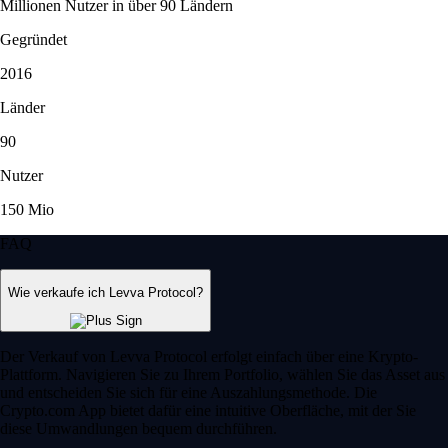
Millionen Nutzer in über 90 Ländern
Gegründet
2016
Länder
90
Nutzer
150 Mio
FAQ
Wie verkaufe ich Levva Protocol?
Der Verkauf von Levva Protocol erfolgt einfach über eine Krypto-
Plattform. Navigieren Sie zu Ihrem Portfolio, wählen Sie das Asset aus
und entscheiden Sie sich für eine Auszahlungsmethode. Die
Crypto.com App bietet dafür eine intuitive Oberfläche, mit der Sie
diese Umwandlungen bequem durchführen.