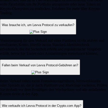
volle Flexibilität, um Ihr Portfolio anzupassen oder neue Token im
Krypto-Ökosystem zu entdecken. Erfahren Sie mehr über Krypto-
Trading.
Was brauche ich, um Levva Protocol zu verkaufen?
Voraussetzung für den Verkauf auf einer Plattform ist ein aktives und
verifiziertes Konto. Hierfür ist ein Standard-Identitätscheck
erforderlich, der die Sicherheit erhöht und regulatorische Vorgaben
erfüllt, bevor Sie Trades oder Auszahlungen vornehmen können.
Fallen beim Verkauf von Levva Protocol-Gebühren an?
Beim Verkauf fallen meist Transaktionsgebühren, Netzwerkkosten
oder Spreads an, die je nach Plattform und Marktlage variieren. Prüfen
Sie deshalb vor dem Bestätigen den Wechselkurs und alle anfallenden
Kosten direkt in der App.
Wie verkaufe ich Levva Protocol in der Crypto.com App?