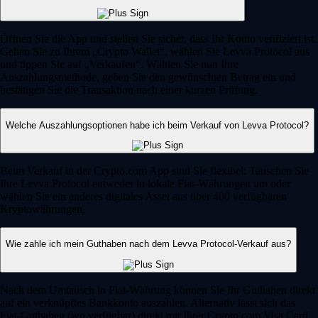
Öffnen Sie die App und stellen Sie sicher, dass Ihr Konto verifiziert ist.
Gehen Sie zu Ihrem „Crypto Wallet“, wählen Sie Levva Protocol aus
und tippen Sie auf „Verkaufen“. Wählen Sie nun Ihre
Auszahlungsmethode, geben Sie den gewünschten Betrag ein und
bestätigen Sie die Transaktion nach einer kurzen Prüfung.
Welche Auszahlungsoptionen habe ich beim Verkauf von Levva Protocol?
Beim Verkauf in der Crypto.com App sind Sie flexibel: Tauschen Sie
Ihre Levva Protocol entweder in lokale Fiat-Währungen um oder
wählen Sie ein anderes digitales Asset aus über 400 verfügbaren
Kryptowährungen.
Wie zahle ich mein Guthaben nach dem Levva Protocol-Verkauf aus?
Nach dem Umtausch in Fiat-Währung können Sie Ihr Guthaben direkt
auf ein verknüpftes Bankkonto auszahlen. Alternativ lässt sich das
Fiat-Guthaben (wo verfügbar) direkt mit Ihrer Crypto.com Visa Card