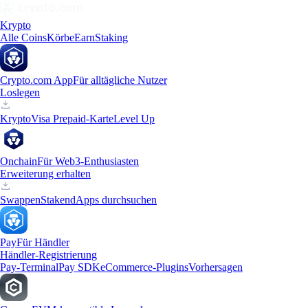
Krypto
Alle Coins
Körbe
Earn
Staking
Crypto.com App
Für alltägliche Nutzer
Loslegen
Krypto
Visa Prepaid-Karte
Level Up
Onchain
Für Web3-Enthusiasten
Erweiterung erhalten
Swappen
Staken
dApps durchsuchen
Pay
Für Händler
Händler-Registrierung
Pay-Terminal
Pay SDK
eCommerce-Plugins
Vorhersagen