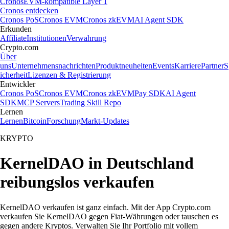
Cronos
EVM-kompatible Layer 1
Cronos entdecken
Cronos PoS
Cronos EVM
Cronos zkEVM
AI Agent SDK
Erkunden
Affiliate
Institutionen
Verwahrung
Crypto.com
Über
uns
Unternehmensnachrichten
Produktneuheiten
Events
Karriere
Partner
S
icherheit
Lizenzen & Registrierung
Entwickler
Cronos PoS
Cronos EVM
Cronos zkEVM
Pay SDK
AI Agent
SDK
MCP Servers
Trading Skill Repo
Lernen
Lernen
Bitcoin
Forschung
Markt-Updates
KRYPTO
KernelDAO in Deutschland
reibungslos verkaufen
KernelDAO verkaufen ist ganz einfach. Mit der App Crypto.com
verkaufen Sie KernelDAO gegen Fiat-Währungen oder tauschen es
gegen andere Kryptos. Verwalten Sie Ihr Portfolio mit vollem