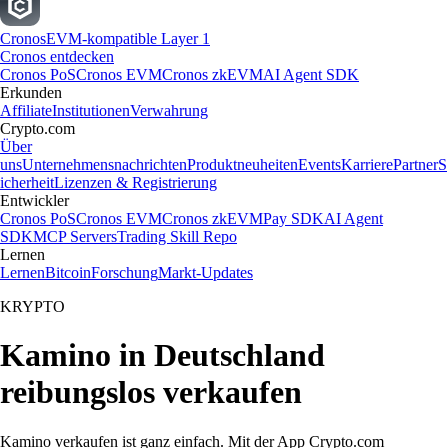
Cronos
EVM-kompatible Layer 1
Cronos entdecken
Cronos PoS
Cronos EVM
Cronos zkEVM
AI Agent SDK
Erkunden
Affiliate
Institutionen
Verwahrung
Crypto.com
Über
uns
Unternehmensnachrichten
Produktneuheiten
Events
Karriere
Partner
S
icherheit
Lizenzen & Registrierung
Entwickler
Cronos PoS
Cronos EVM
Cronos zkEVM
Pay SDK
AI Agent
SDK
MCP Servers
Trading Skill Repo
Lernen
Lernen
Bitcoin
Forschung
Markt-Updates
KRYPTO
Kamino in Deutschland
reibungslos verkaufen
Kamino verkaufen ist ganz einfach. Mit der App Crypto.com