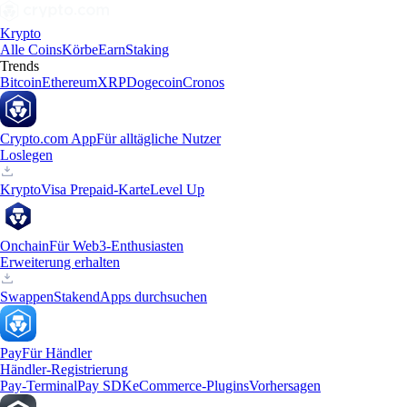
Krypto
Alle Coins
Körbe
Earn
Staking
Trends
Bitcoin
Ethereum
XRP
Dogecoin
Cronos
Crypto.com App
Für alltägliche Nutzer
Loslegen
Krypto
Visa Prepaid-Karte
Level Up
Onchain
Für Web3-Enthusiasten
Erweiterung erhalten
Swappen
Staken
dApps durchsuchen
Pay
Für Händler
Händler-Registrierung
Pay-Terminal
Pay SDK
eCommerce-Plugins
Vorhersagen