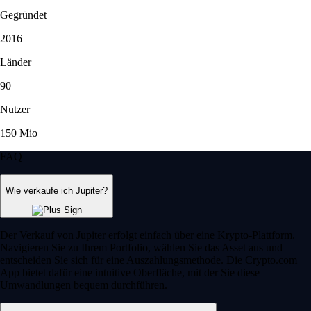
Gegründet
2016
Länder
90
Nutzer
150 Mio
FAQ
Wie verkaufe ich Jupiter?
Der Verkauf von Jupiter erfolgt einfach über eine Krypto-Plattform.
Navigieren Sie zu Ihrem Portfolio, wählen Sie das Asset aus und
entscheiden Sie sich für eine Auszahlungsmethode. Die Crypto.com
App bietet dafür eine intuitive Oberfläche, mit der Sie diese
Umwandlungen bequem durchführen.