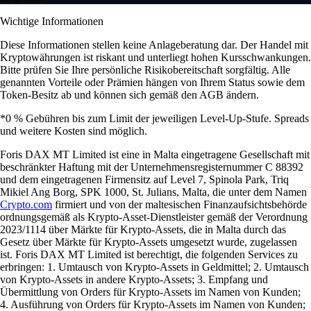
Wichtige Informationen
Diese Informationen stellen keine Anlageberatung dar. Der Handel mit
Kryptowährungen ist riskant und unterliegt hohen Kursschwankungen.
Bitte prüfen Sie Ihre persönliche Risikobereitschaft sorgfältig. Alle
genannten Vorteile oder Prämien hängen von Ihrem Status sowie dem
Token-Besitz ab und können sich gemäß den AGB ändern.
*0 % Gebühren bis zum Limit der jeweiligen Level-Up-Stufe. Spreads
und weitere Kosten sind möglich.
Foris DAX MT Limited ist eine in Malta eingetragene Gesellschaft mit
beschränkter Haftung mit der Unternehmensregisternummer C 88392
und dem eingetragenen Firmensitz auf Level 7, Spinola Park, Triq
Mikiel Ang Borg, SPK 1000, St. Julians, Malta, die unter dem Namen
Crypto.com
firmiert und von der maltesischen Finanzaufsichtsbehörde
ordnungsgemäß als Krypto-Asset-Dienstleister gemäß der Verordnung
2023/1114 über Märkte für Krypto-Assets, die in Malta durch das
Gesetz über Märkte für Krypto-Assets umgesetzt wurde, zugelassen
ist. Foris DAX MT Limited ist berechtigt, die folgenden Services zu
erbringen: 1. Umtausch von Krypto-Assets in Geldmittel; 2. Umtausch
von Krypto-Assets in andere Krypto-Assets; 3. Empfang und
Übermittlung von Orders für Krypto-Assets im Namen von Kunden;
4. Ausführung von Orders für Krypto-Assets im Namen von Kunden;