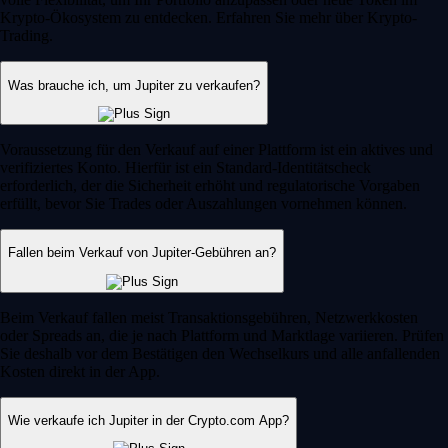
Krypto-Ökosystem zu entdecken. Erfahren Sie mehr über Krypto-
Trading.
Was brauche ich, um Jupiter zu verkaufen?
Voraussetzung für den Verkauf auf einer Plattform ist ein aktives und
verifiziertes Konto. Hierfür ist ein Standard-Identitätscheck
erforderlich, der die Sicherheit erhöht und regulatorische Vorgaben
erfüllt, bevor Sie Trades oder Auszahlungen vornehmen können.
Fallen beim Verkauf von Jupiter-Gebühren an?
Beim Verkauf fallen meist Transaktionsgebühren, Netzwerkkosten
oder Spreads an, die je nach Plattform und Marktlage variieren. Prüfen
Sie deshalb vor dem Bestätigen den Wechselkurs und alle anfallenden
Kosten direkt in der App.
Wie verkaufe ich Jupiter in der Crypto.com App?