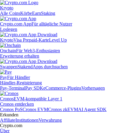
Krypto
Alle Coins
Körbe
Earn
Staking
Crypto.com App
Für alltägliche Nutzer
Loslegen
Krypto
Visa Prepaid-Karte
Level Up
Onchain
Für Web3-Enthusiasten
Erweiterung erhalten
Swappen
Staken
dApps durchsuchen
Pay
Für Händler
Händler-Registrierung
Pay-Terminal
Pay SDK
eCommerce-Plugins
Vorhersagen
Cronos
EVM-kompatible Layer 1
Cronos entdecken
Cronos PoS
Cronos EVM
Cronos zkEVM
AI Agent SDK
Erkunden
Affiliate
Institutionen
Verwahrung
Crypto.com
Über