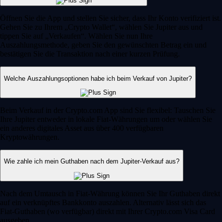
Öffnen Sie die App und stellen Sie sicher, dass Ihr Konto verifiziert ist.
Gehen Sie zu Ihrem „Crypto Wallet“, wählen Sie Jupiter aus und
tippen Sie auf „Verkaufen“. Wählen Sie nun Ihre
Auszahlungsmethode, geben Sie den gewünschten Betrag ein und
bestätigen Sie die Transaktion nach einer kurzen Prüfung.
Welche Auszahlungsoptionen habe ich beim Verkauf von Jupiter?
Beim Verkauf in der Crypto.com App sind Sie flexibel: Tauschen Sie
Ihre Jupiter entweder in lokale Fiat-Währungen um oder wählen Sie
ein anderes digitales Asset aus über 400 verfügbaren
Kryptowährungen.
Wie zahle ich mein Guthaben nach dem Jupiter-Verkauf aus?
Nach dem Umtausch in Fiat-Währung können Sie Ihr Guthaben direkt
auf ein verknüpftes Bankkonto auszahlen. Alternativ lässt sich das
Fiat-Guthaben (wo verfügbar) direkt mit Ihrer Crypto.com Visa Card
ausgeben.