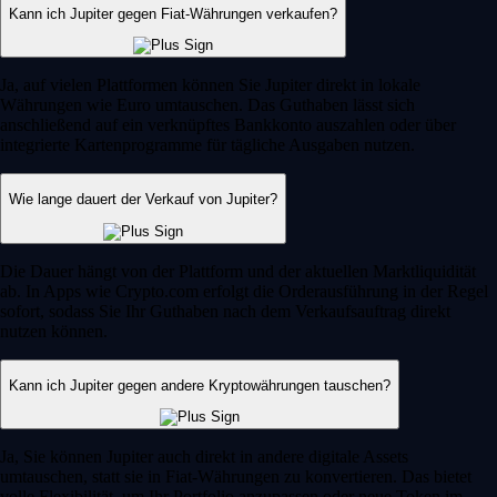
Kann ich Jupiter gegen Fiat-Währungen verkaufen?
Ja, auf vielen Plattformen können Sie Jupiter direkt in lokale
Währungen wie Euro umtauschen. Das Guthaben lässt sich
anschließend auf ein verknüpftes Bankkonto auszahlen oder über
integrierte Kartenprogramme für tägliche Ausgaben nutzen.
Wie lange dauert der Verkauf von Jupiter?
Die Dauer hängt von der Plattform und der aktuellen Marktliquidität
ab. In Apps wie Crypto.com erfolgt die Orderausführung in der Regel
sofort, sodass Sie Ihr Guthaben nach dem Verkaufsauftrag direkt
nutzen können.
Kann ich Jupiter gegen andere Kryptowährungen tauschen?
Ja, Sie können Jupiter auch direkt in andere digitale Assets
umtauschen, statt sie in Fiat-Währungen zu konvertieren. Das bietet
volle Flexibilität, um Ihr Portfolio anzupassen oder neue Token im