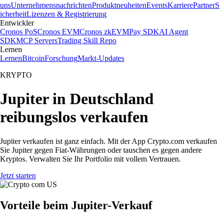
uns
Unternehmensnachrichten
Produktneuheiten
Events
Karriere
Partner
S
icherheit
Lizenzen & Registrierung
Entwickler
Cronos PoS
Cronos EVM
Cronos zkEVM
Pay SDK
AI Agent
SDK
MCP Servers
Trading Skill Repo
Lernen
Lernen
Bitcoin
Forschung
Markt-Updates
KRYPTO
Jupiter in Deutschland
reibungslos verkaufen
Jupiter verkaufen ist ganz einfach. Mit der App Crypto.com verkaufen
Sie Jupiter gegen Fiat-Währungen oder tauschen es gegen andere
Kryptos. Verwalten Sie Ihr Portfolio mit vollem Vertrauen.
Jetzt starten
Vorteile beim Jupiter-Verkauf