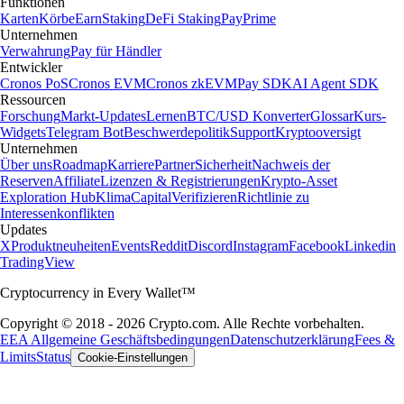
Funktionen
Karten
Körbe
Earn
Staking
DeFi Staking
Pay
Prime
Unternehmen
Verwahrung
Pay für Händler
Entwickler
Cronos PoS
Cronos EVM
Cronos zkEVM
Pay SDK
AI Agent SDK
Ressourcen
Forschung
Markt-Updates
Lernen
BTC/USD Konverter
Glossar
Kurs-
Widgets
Telegram Bot
Beschwerdepolitik
Support
Kryptooversigt
Unternehmen
Über uns
Roadmap
Karriere
Partner
Sicherheit
Nachweis der
Reserven
Affiliate
Lizenzen & Registrierungen
Krypto-Asset
Exploration Hub
Klima
Capital
Verifizieren
Richtlinie zu
Interessenkonflikten
Updates
X
Produktneuheiten
Events
Reddit
Discord
Instagram
Facebook
Linkedin
TradingView
Cryptocurrency in Every Wallet™
Copyright © 2018 - 2026 Crypto.com. Alle Rechte vorbehalten.
EEA Allgemeine Geschäftsbedingungen
Datenschutzerklärung
Fees &
Limits
Status
Cookie-Einstellungen