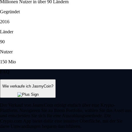
Millionen Nutzer in über 90 Ländern
Gegründet
2016
Länder
90
Nutzer
150 Mio
FAQ
Wie verkaufe ich JasmyCoin?
Der Verkauf von JasmyCoin erfolgt einfach über eine Krypto-
Plattform. Navigieren Sie zu Ihrem Portfolio, wählen Sie das Asset aus
und entscheiden Sie sich für eine Auszahlungsmethode. Die
Crypto.com App bietet dafür eine intuitive Oberfläche, mit der Sie
diese Umwandlungen bequem durchführen.