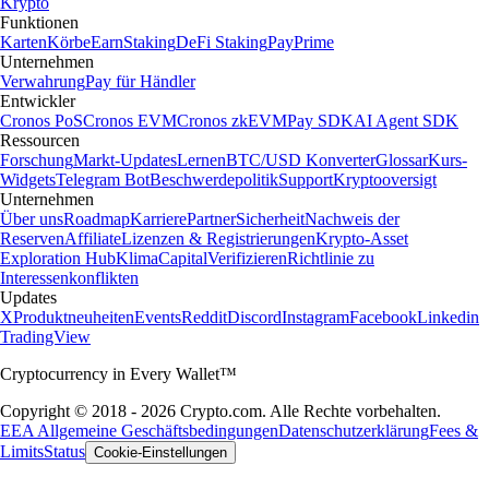
Krypto
Funktionen
Karten
Körbe
Earn
Staking
DeFi Staking
Pay
Prime
Unternehmen
Verwahrung
Pay für Händler
Entwickler
Cronos PoS
Cronos EVM
Cronos zkEVM
Pay SDK
AI Agent SDK
Ressourcen
Forschung
Markt-Updates
Lernen
BTC/USD Konverter
Glossar
Kurs-
Widgets
Telegram Bot
Beschwerdepolitik
Support
Kryptooversigt
Unternehmen
Über uns
Roadmap
Karriere
Partner
Sicherheit
Nachweis der
Reserven
Affiliate
Lizenzen & Registrierungen
Krypto-Asset
Exploration Hub
Klima
Capital
Verifizieren
Richtlinie zu
Interessenkonflikten
Updates
X
Produktneuheiten
Events
Reddit
Discord
Instagram
Facebook
Linkedin
TradingView
Cryptocurrency in Every Wallet™
Copyright © 2018 - 2026 Crypto.com. Alle Rechte vorbehalten.
EEA Allgemeine Geschäftsbedingungen
Datenschutzerklärung
Fees &
Limits
Status
Cookie-Einstellungen