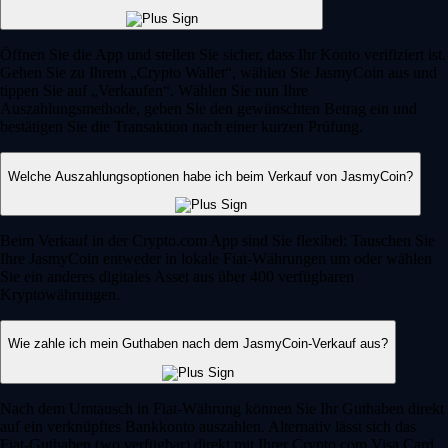
Öffnen Sie die App und stellen Sie sicher, dass Ihr Konto verifiziert ist.
Gehen Sie zu Ihrem „Crypto Wallet“, wählen Sie JasmyCoin aus und
tippen Sie auf „Verkaufen“. Wählen Sie nun Ihre
Auszahlungsmethode, geben Sie den gewünschten Betrag ein und
bestätigen Sie die Transaktion nach einer kurzen Prüfung.
Welche Auszahlungsoptionen habe ich beim Verkauf von JasmyCoin?
Beim Verkauf in der Crypto.com App sind Sie flexibel: Tauschen Sie
Ihre JasmyCoin entweder in lokale Fiat-Währungen um oder wählen
Sie ein anderes digitales Asset aus über 400 verfügbaren
Kryptowährungen.
Wie zahle ich mein Guthaben nach dem JasmyCoin-Verkauf aus?
Nach dem Umtausch in Fiat-Währung können Sie Ihr Guthaben direkt
auf ein verknüpftes Bankkonto auszahlen. Alternativ lässt sich das
Fiat-Guthaben (wo verfügbar) direkt mit Ihrer Crypto.com Visa Card