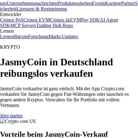
uns
Unternehmensnachrichten
Produktneuheiten
Events
Karriere
Partner
S
icherheit
Lizenzen & Registrierung
Entwickler
Cronos PoS
Cronos EVM
Cronos zkEVM
Pay SDK
AI Agent
SDK
MCP Servers
Trading Skill Repo
Lernen
Lernen
Bitcoin
Forschung
Markt-Updates
KRYPTO
JasmyCoin in Deutschland
reibungslos verkaufen
JasmyCoin verkaufen ist ganz einfach. Mit der App Crypto.com
verkaufen Sie JasmyCoin gegen Fiat-Währungen oder tauschen es
gegen andere Kryptos. Verwalten Sie Ihr Portfolio mit vollem
Vertrauen.
Jetzt starten
Vorteile beim JasmyCoin-Verkauf