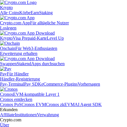
Krypto
Alle Coins
Körbe
Earn
Staking
Crypto.com App
Für alltägliche Nutzer
Loslegen
Krypto
Visa Prepaid-Karte
Level Up
Onchain
Für Web3-Enthusiasten
Erweiterung erhalten
Swappen
Staken
dApps durchsuchen
Pay
Für Händler
Händler-Registrierung
Pay-Terminal
Pay SDK
eCommerce-Plugins
Vorhersagen
Cronos
EVM-kompatible Layer 1
Cronos entdecken
Cronos PoS
Cronos EVM
Cronos zkEVM
AI Agent SDK
Erkunden
Affiliate
Institutionen
Verwahrung
Crypto.com
Über