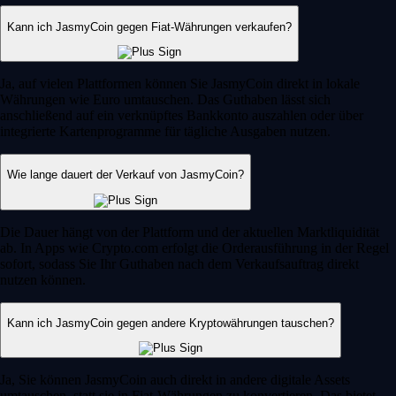
Kann ich JasmyCoin gegen Fiat-Währungen verkaufen?
Ja, auf vielen Plattformen können Sie JasmyCoin direkt in lokale
Währungen wie Euro umtauschen. Das Guthaben lässt sich
anschließend auf ein verknüpftes Bankkonto auszahlen oder über
integrierte Kartenprogramme für tägliche Ausgaben nutzen.
Wie lange dauert der Verkauf von JasmyCoin?
Die Dauer hängt von der Plattform und der aktuellen Marktliquidität
ab. In Apps wie Crypto.com erfolgt die Orderausführung in der Regel
sofort, sodass Sie Ihr Guthaben nach dem Verkaufsauftrag direkt
nutzen können.
Kann ich JasmyCoin gegen andere Kryptowährungen tauschen?
Ja, Sie können JasmyCoin auch direkt in andere digitale Assets
umtauschen, statt sie in Fiat-Währungen zu konvertieren. Das bietet