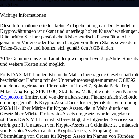
ausgeben.
Wichtige Informationen
Diese Informationen stellen keine Anlageberatung dar. Der Handel mit
Kryptowährungen ist riskant und unterliegt hohen Kursschwankungen.
Bitte prüfen Sie Ihre persönliche Risikobereitschaft sorgfältig. Alle
genannten Vorteile oder Prämien hängen von Ihrem Status sowie dem
Token-Besitz ab und können sich gemäß den AGB ändern.
*0 % Gebühren bis zum Limit der jeweiligen Level-Up-Stufe. Spreads
und weitere Kosten sind möglich.
Foris DAX MT Limited ist eine in Malta eingetragene Gesellschaft mit
beschränkter Haftung mit der Unternehmensregisternummer C 88392
und dem eingetragenen Firmensitz auf Level 7, Spinola Park, Triq
Mikiel Ang Borg, SPK 1000, St. Julians, Malta, die unter dem Namen
Crypto.com
firmiert und von der maltesischen Finanzaufsichtsbehörde
ordnungsgemäß als Krypto-Asset-Dienstleister gemäß der Verordnung
2023/1114 über Märkte für Krypto-Assets, die in Malta durch das
Gesetz über Märkte für Krypto-Assets umgesetzt wurde, zugelassen
ist. Foris DAX MT Limited ist berechtigt, die folgenden Services zu
erbringen: 1. Umtausch von Krypto-Assets in Geldmittel; 2. Umtausch
von Krypto-Assets in andere Krypto-Assets; 3. Empfang und
Übermittlung von Orders für Krypto-Assets im Namen von Kunden;