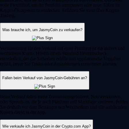
volle Flexibilität, um Ihr Portfolio anzupassen oder neue Token im
Krypto-Ökosystem zu entdecken. Erfahren Sie mehr über Krypto-
Trading.
Was brauche ich, um JasmyCoin zu verkaufen?
Voraussetzung für den Verkauf auf einer Plattform ist ein aktives und
verifiziertes Konto. Hierfür ist ein Standard-Identitätscheck
erforderlich, der die Sicherheit erhöht und regulatorische Vorgaben
erfüllt, bevor Sie Trades oder Auszahlungen vornehmen können.
Fallen beim Verkauf von JasmyCoin-Gebühren an?
Beim Verkauf fallen meist Transaktionsgebühren, Netzwerkkosten
oder Spreads an, die je nach Plattform und Marktlage variieren. Prüfen
Sie deshalb vor dem Bestätigen den Wechselkurs und alle anfallenden
Kosten direkt in der App.
Wie verkaufe ich JasmyCoin in der Crypto.com App?