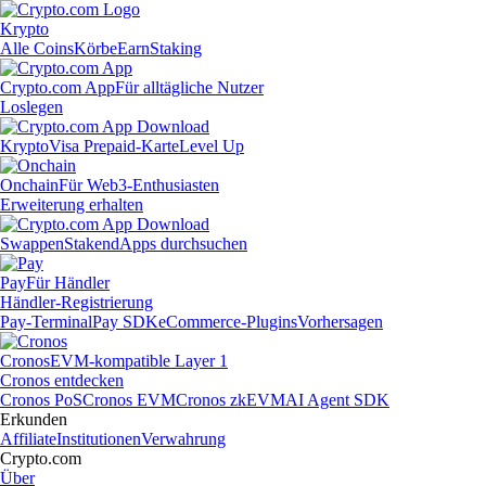
Krypto
Alle Coins
Körbe
Earn
Staking
Crypto.com App
Für alltägliche Nutzer
Loslegen
Krypto
Visa Prepaid-Karte
Level Up
Onchain
Für Web3-Enthusiasten
Erweiterung erhalten
Swappen
Staken
dApps durchsuchen
Pay
Für Händler
Händler-Registrierung
Pay-Terminal
Pay SDK
eCommerce-Plugins
Vorhersagen
Cronos
EVM-kompatible Layer 1
Cronos entdecken
Cronos PoS
Cronos EVM
Cronos zkEVM
AI Agent SDK
Erkunden
Affiliate
Institutionen
Verwahrung
Crypto.com
Über