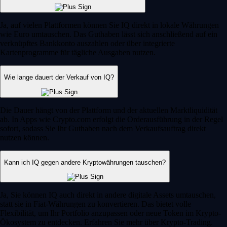
Ja, auf vielen Plattformen können Sie IQ direkt in lokale Währungen
wie Euro umtauschen. Das Guthaben lässt sich anschließend auf ein
verknüpftes Bankkonto auszahlen oder über integrierte
Kartenprogramme für tägliche Ausgaben nutzen.
Wie lange dauert der Verkauf von IQ?
Die Dauer hängt von der Plattform und der aktuellen Marktliquidität
ab. In Apps wie Crypto.com erfolgt die Orderausführung in der Regel
sofort, sodass Sie Ihr Guthaben nach dem Verkaufsauftrag direkt
nutzen können.
Kann ich IQ gegen andere Kryptowährungen tauschen?
Ja, Sie können IQ auch direkt in andere digitale Assets umtauschen,
statt sie in Fiat-Währungen zu konvertieren. Das bietet volle
Flexibilität, um Ihr Portfolio anzupassen oder neue Token im Krypto-
Ökosystem zu entdecken. Erfahren Sie mehr über Krypto-Trading.