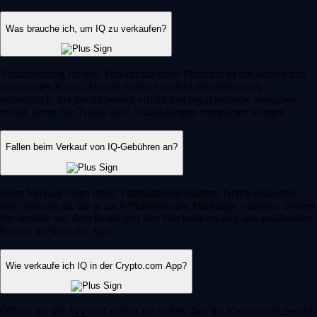
Was brauche ich, um IQ zu verkaufen?
Voraussetzung für den Verkauf auf einer Plattform ist ein aktives und
verifiziertes Konto. Hierfür ist ein Standard-Identitätscheck
erforderlich, der die Sicherheit erhöht und regulatorische Vorgaben
erfüllt, bevor Sie Trades oder Auszahlungen vornehmen können.
Fallen beim Verkauf von IQ-Gebühren an?
Beim Verkauf fallen meist Transaktionsgebühren, Netzwerkkosten
oder Spreads an, die je nach Plattform und Marktlage variieren. Prüfen
Sie deshalb vor dem Bestätigen den Wechselkurs und alle anfallenden
Kosten direkt in der App.
Wie verkaufe ich IQ in der Crypto.com App?
Öffnen Sie die App und stellen Sie sicher, dass Ihr Konto verifiziert ist.