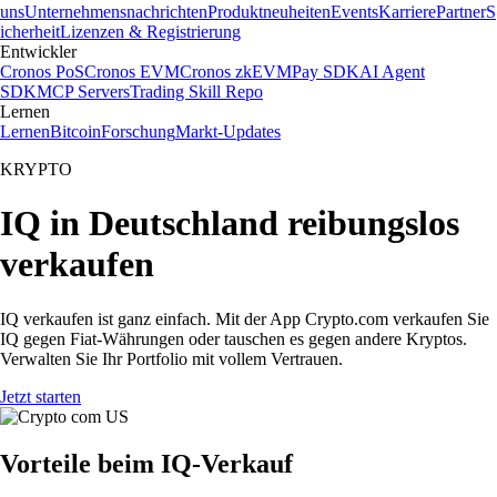
uns
Unternehmensnachrichten
Produktneuheiten
Events
Karriere
Partner
S
icherheit
Lizenzen & Registrierung
Entwickler
Cronos PoS
Cronos EVM
Cronos zkEVM
Pay SDK
AI Agent
SDK
MCP Servers
Trading Skill Repo
Lernen
Lernen
Bitcoin
Forschung
Markt-Updates
KRYPTO
IQ in Deutschland reibungslos
verkaufen
IQ verkaufen ist ganz einfach. Mit der App Crypto.com verkaufen Sie
IQ gegen Fiat-Währungen oder tauschen es gegen andere Kryptos.
Verwalten Sie Ihr Portfolio mit vollem Vertrauen.
Jetzt starten
Vorteile beim IQ-Verkauf