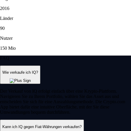
2016
Länder
90
Nutzer
150 Mio
FAQ
Wie verkaufe ich IQ?
Der Verkauf von IQ erfolgt einfach über eine Krypto-Plattform.
Navigieren Sie zu Ihrem Portfolio, wählen Sie das Asset aus und
entscheiden Sie sich für eine Auszahlungsmethode. Die Crypto.com
App bietet dafür eine intuitive Oberfläche, mit der Sie diese
Umwandlungen bequem durchführen.
Kann ich IQ gegen Fiat-Währungen verkaufen?