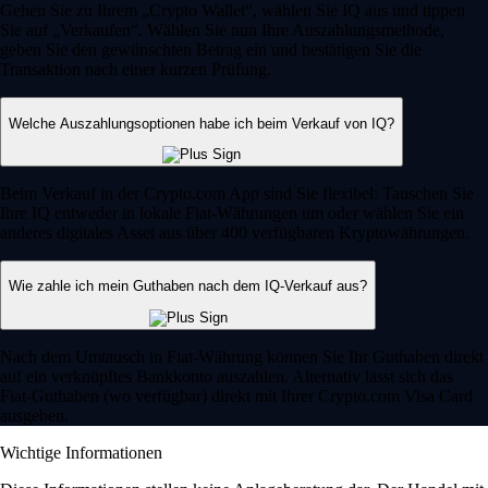
Gehen Sie zu Ihrem „Crypto Wallet“, wählen Sie IQ aus und tippen
Sie auf „Verkaufen“. Wählen Sie nun Ihre Auszahlungsmethode,
geben Sie den gewünschten Betrag ein und bestätigen Sie die
Transaktion nach einer kurzen Prüfung.
Welche Auszahlungsoptionen habe ich beim Verkauf von IQ?
Beim Verkauf in der Crypto.com App sind Sie flexibel: Tauschen Sie
Ihre IQ entweder in lokale Fiat-Währungen um oder wählen Sie ein
anderes digitales Asset aus über 400 verfügbaren Kryptowährungen.
Wie zahle ich mein Guthaben nach dem IQ-Verkauf aus?
Nach dem Umtausch in Fiat-Währung können Sie Ihr Guthaben direkt
auf ein verknüpftes Bankkonto auszahlen. Alternativ lässt sich das
Fiat-Guthaben (wo verfügbar) direkt mit Ihrer Crypto.com Visa Card
ausgeben.
Wichtige Informationen