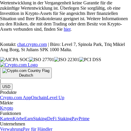
Wertentwicklung in der Vergangenheit keine Garantie für die
zukünftige Wertentwicklung ist. Überlegen Sie sorgfältig, ob eine
Investition in Krypto-Assets für Sie angesichts Ihrer finanziellen
Situation und Ihrer Risikotoleranz geeignet ist. Weitere Informationen
zu den Risiken, die mit dem Trading oder dem Besitz von Krypto-
Assets verbunden sind, finden Sie
hier
.
Kontakt:
chat.crypto.com
| Büro: Level 7, Spinola Park, Triq Mikiel
Ang Borg, St Julians SPK 1000 Malta.
Deutsch
|
USD
Produkte
Crypto.com App
Onchain
Level Up
Märkte
Krypto
Funktionen
Karten
Körbe
Earn
Staking
DeFi Staking
Pay
Prime
Unternehmen
Verwahrung
Pay für Händler