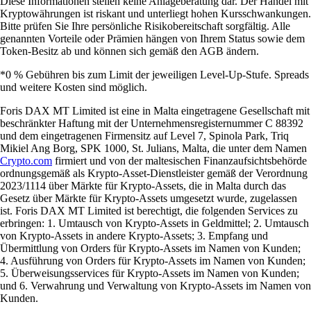
Diese Informationen stellen keine Anlageberatung dar. Der Handel mit
Kryptowährungen ist riskant und unterliegt hohen Kursschwankungen.
Bitte prüfen Sie Ihre persönliche Risikobereitschaft sorgfältig. Alle
genannten Vorteile oder Prämien hängen von Ihrem Status sowie dem
Token-Besitz ab und können sich gemäß den AGB ändern.
*0 % Gebühren bis zum Limit der jeweiligen Level-Up-Stufe. Spreads
und weitere Kosten sind möglich.
Foris DAX MT Limited ist eine in Malta eingetragene Gesellschaft mit
beschränkter Haftung mit der Unternehmensregisternummer C 88392
und dem eingetragenen Firmensitz auf Level 7, Spinola Park, Triq
Mikiel Ang Borg, SPK 1000, St. Julians, Malta, die unter dem Namen
Crypto.com
firmiert und von der maltesischen Finanzaufsichtsbehörde
ordnungsgemäß als Krypto-Asset-Dienstleister gemäß der Verordnung
2023/1114 über Märkte für Krypto-Assets, die in Malta durch das
Gesetz über Märkte für Krypto-Assets umgesetzt wurde, zugelassen
ist. Foris DAX MT Limited ist berechtigt, die folgenden Services zu
erbringen: 1. Umtausch von Krypto-Assets in Geldmittel; 2. Umtausch
von Krypto-Assets in andere Krypto-Assets; 3. Empfang und
Übermittlung von Orders für Krypto-Assets im Namen von Kunden;
4. Ausführung von Orders für Krypto-Assets im Namen von Kunden;
5. Überweisungsservices für Krypto-Assets im Namen von Kunden;
und 6. Verwahrung und Verwaltung von Krypto-Assets im Namen von
Kunden.