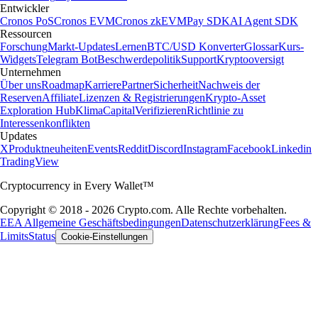
Entwickler
Cronos PoS
Cronos EVM
Cronos zkEVM
Pay SDK
AI Agent SDK
Ressourcen
Forschung
Markt-Updates
Lernen
BTC/USD Konverter
Glossar
Kurs-
Widgets
Telegram Bot
Beschwerdepolitik
Support
Kryptooversigt
Unternehmen
Über uns
Roadmap
Karriere
Partner
Sicherheit
Nachweis der
Reserven
Affiliate
Lizenzen & Registrierungen
Krypto-Asset
Exploration Hub
Klima
Capital
Verifizieren
Richtlinie zu
Interessenkonflikten
Updates
X
Produktneuheiten
Events
Reddit
Discord
Instagram
Facebook
Linkedin
TradingView
Cryptocurrency in Every Wallet™
Copyright © 2018 - 2026 Crypto.com. Alle Rechte vorbehalten.
EEA Allgemeine Geschäftsbedingungen
Datenschutzerklärung
Fees &
Limits
Status
Cookie-Einstellungen