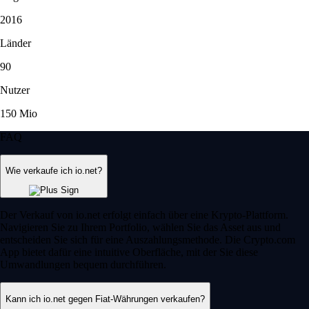
2016
Länder
90
Nutzer
150 Mio
FAQ
Wie verkaufe ich io.net?
Der Verkauf von io.net erfolgt einfach über eine Krypto-Plattform.
Navigieren Sie zu Ihrem Portfolio, wählen Sie das Asset aus und
entscheiden Sie sich für eine Auszahlungsmethode. Die Crypto.com
App bietet dafür eine intuitive Oberfläche, mit der Sie diese
Umwandlungen bequem durchführen.
Kann ich io.net gegen Fiat-Währungen verkaufen?