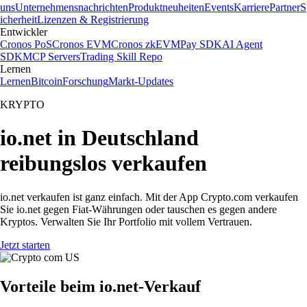
uns
Unternehmensnachrichten
Produktneuheiten
Events
Karriere
Partner
S
icherheit
Lizenzen & Registrierung
Entwickler
Cronos PoS
Cronos EVM
Cronos zkEVM
Pay SDK
AI Agent
SDK
MCP Servers
Trading Skill Repo
Lernen
Lernen
Bitcoin
Forschung
Markt-Updates
KRYPTO
io.net in Deutschland
reibungslos verkaufen
io.net verkaufen ist ganz einfach. Mit der App Crypto.com verkaufen
Sie io.net gegen Fiat-Währungen oder tauschen es gegen andere
Kryptos. Verwalten Sie Ihr Portfolio mit vollem Vertrauen.
Jetzt starten
Vorteile beim io.net-Verkauf