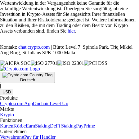
Wertentwicklung in der Vergangenheit keine Garantie für die
zukünftige Wertentwicklung ist. Überlegen Sie sorgfältig, ob eine
Investition in Krypto-Assets für Sie angesichts Ihrer finanziellen
Situation und Ihrer Risikotoleranz geeignet ist. Weitere Informationen
zu den Risiken, die mit dem Trading oder dem Besitz von Krypto-
Assets verbunden sind, finden Sie
hier
.
Kontakt:
chat.crypto.com
| Büro: Level 7, Spinola Park, Triq Mikiel
Ang Borg, St Julians SPK 1000 Malta.
Deutsch
|
USD
Produkte
Crypto.com App
Onchain
Level Up
Märkte
Krypto
Funktionen
Karten
Körbe
Earn
Staking
DeFi Staking
Pay
Prime
Unternehmen
Verwahrung
Pay für Händler