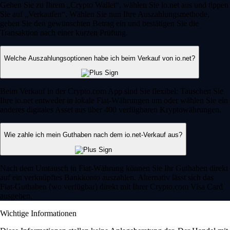
Gehen Sie zu Ihrem „Crypto Wallet“, wählen Sie io.net aus und tippen
Sie auf „Verkaufen“. Wählen Sie nun Ihre Auszahlungsmethode,
geben Sie den gewünschten Betrag ein und bestätigen Sie die
Transaktion nach einer kurzen Prüfung.
Welche Auszahlungsoptionen habe ich beim Verkauf von io.net?
Beim Verkauf in der Crypto.com App sind Sie flexibel: Tauschen Sie
Ihre io.net entweder in lokale Fiat-Währungen um oder wählen Sie ein
anderes digitales Asset aus über 400 verfügbaren Kryptowährungen.
Wie zahle ich mein Guthaben nach dem io.net-Verkauf aus?
Nach dem Umtausch in Fiat-Währung können Sie Ihr Guthaben direkt
auf ein verknüpftes Bankkonto auszahlen. Alternativ lässt sich das
Fiat-Guthaben (wo verfügbar) direkt mit Ihrer Crypto.com Visa Card
ausgeben.
Wichtige Informationen