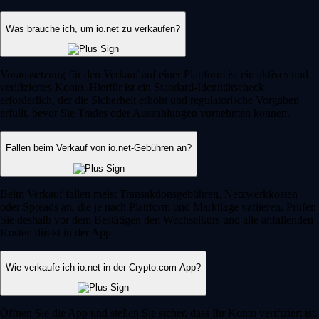
Was brauche ich, um io.net zu verkaufen?
Voraussetzung für den Verkauf auf einer Plattform ist ein aktives und
verifiziertes Konto. Hierfür ist ein Standard-Identitätscheck
erforderlich, der die Sicherheit erhöht und regulatorische Vorgaben
erfüllt, bevor Sie Trades oder Auszahlungen vornehmen können.
Fallen beim Verkauf von io.net-Gebühren an?
Beim Verkauf fallen meist Transaktionsgebühren, Netzwerkkosten
oder Spreads an, die je nach Plattform und Marktlage variieren. Prüfen
Sie deshalb vor dem Bestätigen den Wechselkurs und alle anfallenden
Kosten direkt in der App.
Wie verkaufe ich io.net in der Crypto.com App?
Öffnen Sie die App und stellen Sie sicher, dass Ihr Konto verifiziert ist.