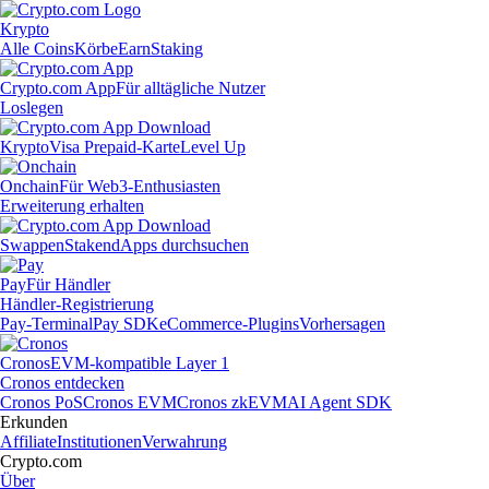
Krypto
Alle Coins
Körbe
Earn
Staking
Crypto.com App
Für alltägliche Nutzer
Loslegen
Krypto
Visa Prepaid-Karte
Level Up
Onchain
Für Web3-Enthusiasten
Erweiterung erhalten
Swappen
Staken
dApps durchsuchen
Pay
Für Händler
Händler-Registrierung
Pay-Terminal
Pay SDK
eCommerce-Plugins
Vorhersagen
Cronos
EVM-kompatible Layer 1
Cronos entdecken
Cronos PoS
Cronos EVM
Cronos zkEVM
AI Agent SDK
Erkunden
Affiliate
Institutionen
Verwahrung
Crypto.com
Über