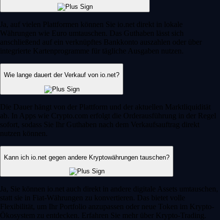
Ja, auf vielen Plattformen können Sie io.net direkt in lokale
Währungen wie Euro umtauschen. Das Guthaben lässt sich
anschließend auf ein verknüpftes Bankkonto auszahlen oder über
integrierte Kartenprogramme für tägliche Ausgaben nutzen.
Wie lange dauert der Verkauf von io.net?
Die Dauer hängt von der Plattform und der aktuellen Marktliquidität
ab. In Apps wie Crypto.com erfolgt die Orderausführung in der Regel
sofort, sodass Sie Ihr Guthaben nach dem Verkaufsauftrag direkt
nutzen können.
Kann ich io.net gegen andere Kryptowährungen tauschen?
Ja, Sie können io.net auch direkt in andere digitale Assets umtauschen,
statt sie in Fiat-Währungen zu konvertieren. Das bietet volle
Flexibilität, um Ihr Portfolio anzupassen oder neue Token im Krypto-
Ökosystem zu entdecken. Erfahren Sie mehr über Krypto-Trading.