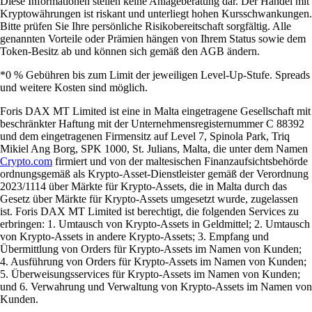
Diese Informationen stellen keine Anlageberatung dar. Der Handel mit
Kryptowährungen ist riskant und unterliegt hohen Kursschwankungen.
Bitte prüfen Sie Ihre persönliche Risikobereitschaft sorgfältig. Alle
genannten Vorteile oder Prämien hängen von Ihrem Status sowie dem
Token-Besitz ab und können sich gemäß den AGB ändern.
*0 % Gebühren bis zum Limit der jeweiligen Level-Up-Stufe. Spreads
und weitere Kosten sind möglich.
Foris DAX MT Limited ist eine in Malta eingetragene Gesellschaft mit
beschränkter Haftung mit der Unternehmensregisternummer C 88392
und dem eingetragenen Firmensitz auf Level 7, Spinola Park, Triq
Mikiel Ang Borg, SPK 1000, St. Julians, Malta, die unter dem Namen
Crypto.com
firmiert und von der maltesischen Finanzaufsichtsbehörde
ordnungsgemäß als Krypto-Asset-Dienstleister gemäß der Verordnung
2023/1114 über Märkte für Krypto-Assets, die in Malta durch das
Gesetz über Märkte für Krypto-Assets umgesetzt wurde, zugelassen
ist. Foris DAX MT Limited ist berechtigt, die folgenden Services zu
erbringen: 1. Umtausch von Krypto-Assets in Geldmittel; 2. Umtausch
von Krypto-Assets in andere Krypto-Assets; 3. Empfang und
Übermittlung von Orders für Krypto-Assets im Namen von Kunden;
4. Ausführung von Orders für Krypto-Assets im Namen von Kunden;
5. Überweisungsservices für Krypto-Assets im Namen von Kunden;
und 6. Verwahrung und Verwaltung von Krypto-Assets im Namen von
Kunden.