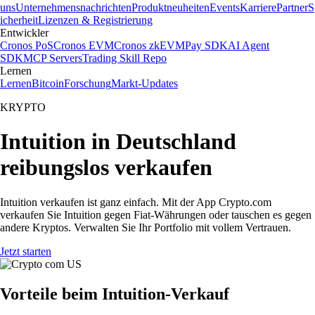
uns
Unternehmensnachrichten
Produktneuheiten
Events
Karriere
Partner
S
icherheit
Lizenzen & Registrierung
Entwickler
Cronos PoS
Cronos EVM
Cronos zkEVM
Pay SDK
AI Agent
SDK
MCP Servers
Trading Skill Repo
Lernen
Lernen
Bitcoin
Forschung
Markt-Updates
KRYPTO
Intuition in Deutschland
reibungslos verkaufen
Intuition verkaufen ist ganz einfach. Mit der App Crypto.com
verkaufen Sie Intuition gegen Fiat-Währungen oder tauschen es gegen
andere Kryptos. Verwalten Sie Ihr Portfolio mit vollem Vertrauen.
Jetzt starten
Vorteile beim Intuition-Verkauf