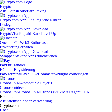
Krypto
Alle Coins
Körbe
Earn
Staking
Crypto.com App
Für alltägliche Nutzer
Loslegen
Krypto
Visa Prepaid-Karte
Level Up
Onchain
Für Web3-Enthusiasten
Erweiterung erhalten
Swappen
Staken
dApps durchsuchen
Pay
Für Händler
Händler-Registrierung
Pay-Terminal
Pay SDK
eCommerce-Plugins
Vorhersagen
Cronos
EVM-kompatible Layer 1
Cronos entdecken
Cronos PoS
Cronos EVM
Cronos zkEVM
AI Agent SDK
Erkunden
Affiliate
Institutionen
Verwahrung
Crypto.com
Über