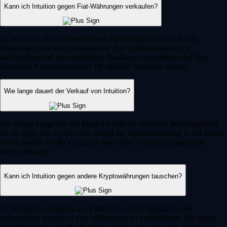
Kann ich Intuition gegen Fiat-Währungen verkaufen?
Ja, auf vielen Plattformen können Sie Intuition direkt in lokale
Währungen wie Euro umtauschen. Das Guthaben lässt sich
anschließend auf ein verknüpftes Bankkonto auszahlen oder über
integrierte Kartenprogramme für tägliche Ausgaben nutzen.
Wie lange dauert der Verkauf von Intuition?
Die Dauer hängt von der Plattform und der aktuellen Marktliquidität
ab. In Apps wie Crypto.com erfolgt die Orderausführung in der Regel
sofort, sodass Sie Ihr Guthaben nach dem Verkaufsauftrag direkt
nutzen können.
Kann ich Intuition gegen andere Kryptowährungen tauschen?
Ja, Sie können Intuition auch direkt in andere digitale Assets
umtauschen, statt sie in Fiat-Währungen zu konvertieren. Das bietet
volle Flexibilität, um Ihr Portfolio anzupassen oder neue Token im