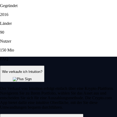
Gegründet
2016
Länder
90
Nutzer
150 Mio
FAQ
Wie verkaufe ich Intuition?
Der Verkauf von Intuition erfolgt einfach über eine Krypto-Plattform.
Navigieren Sie zu Ihrem Portfolio, wählen Sie das Asset aus und
entscheiden Sie sich für eine Auszahlungsmethode. Die Crypto.com
App bietet dafür eine intuitive Oberfläche, mit der Sie diese
Umwandlungen bequem durchführen.