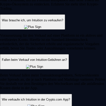
Krypto-Ökosystem zu entdecken. Erfahren Sie mehr über Krypto-
Trading.
Was brauche ich, um Intuition zu verkaufen?
Voraussetzung für den Verkauf auf einer Plattform ist ein aktives und
verifiziertes Konto. Hierfür ist ein Standard-Identitätscheck
erforderlich, der die Sicherheit erhöht und regulatorische Vorgaben
erfüllt, bevor Sie Trades oder Auszahlungen vornehmen können.
Fallen beim Verkauf von Intuition-Gebühren an?
Beim Verkauf fallen meist Transaktionsgebühren, Netzwerkkosten
oder Spreads an, die je nach Plattform und Marktlage variieren. Prüfen
Sie deshalb vor dem Bestätigen den Wechselkurs und alle anfallenden
Kosten direkt in der App.
Wie verkaufe ich Intuition in der Crypto.com App?