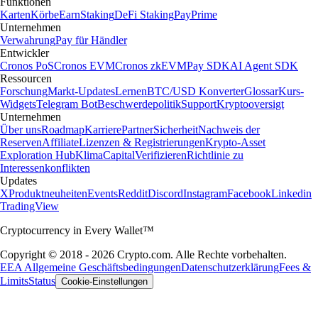
Funktionen
Karten
Körbe
Earn
Staking
DeFi Staking
Pay
Prime
Unternehmen
Verwahrung
Pay für Händler
Entwickler
Cronos PoS
Cronos EVM
Cronos zkEVM
Pay SDK
AI Agent SDK
Ressourcen
Forschung
Markt-Updates
Lernen
BTC/USD Konverter
Glossar
Kurs-
Widgets
Telegram Bot
Beschwerdepolitik
Support
Kryptooversigt
Unternehmen
Über uns
Roadmap
Karriere
Partner
Sicherheit
Nachweis der
Reserven
Affiliate
Lizenzen & Registrierungen
Krypto-Asset
Exploration Hub
Klima
Capital
Verifizieren
Richtlinie zu
Interessenkonflikten
Updates
X
Produktneuheiten
Events
Reddit
Discord
Instagram
Facebook
Linkedin
TradingView
Cryptocurrency in Every Wallet™
Copyright © 2018 - 2026 Crypto.com. Alle Rechte vorbehalten.
EEA Allgemeine Geschäftsbedingungen
Datenschutzerklärung
Fees &
Limits
Status
Cookie-Einstellungen