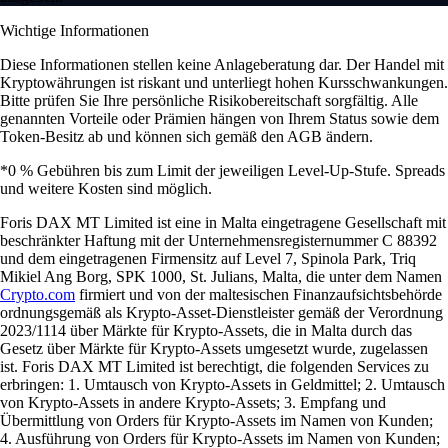
Wichtige Informationen
Diese Informationen stellen keine Anlageberatung dar. Der Handel mit
Kryptowährungen ist riskant und unterliegt hohen Kursschwankungen.
Bitte prüfen Sie Ihre persönliche Risikobereitschaft sorgfältig. Alle
genannten Vorteile oder Prämien hängen von Ihrem Status sowie dem
Token-Besitz ab und können sich gemäß den AGB ändern.
*0 % Gebühren bis zum Limit der jeweiligen Level-Up-Stufe. Spreads
und weitere Kosten sind möglich.
Foris DAX MT Limited ist eine in Malta eingetragene Gesellschaft mit
beschränkter Haftung mit der Unternehmensregisternummer C 88392
und dem eingetragenen Firmensitz auf Level 7, Spinola Park, Triq
Mikiel Ang Borg, SPK 1000, St. Julians, Malta, die unter dem Namen
Crypto.com
firmiert und von der maltesischen Finanzaufsichtsbehörde
ordnungsgemäß als Krypto-Asset-Dienstleister gemäß der Verordnung
2023/1114 über Märkte für Krypto-Assets, die in Malta durch das
Gesetz über Märkte für Krypto-Assets umgesetzt wurde, zugelassen
ist. Foris DAX MT Limited ist berechtigt, die folgenden Services zu
erbringen: 1. Umtausch von Krypto-Assets in Geldmittel; 2. Umtausch
von Krypto-Assets in andere Krypto-Assets; 3. Empfang und
Übermittlung von Orders für Krypto-Assets im Namen von Kunden;
4. Ausführung von Orders für Krypto-Assets im Namen von Kunden;