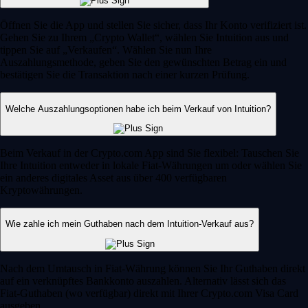
Öffnen Sie die App und stellen Sie sicher, dass Ihr Konto verifiziert ist.
Gehen Sie zu Ihrem „Crypto Wallet“, wählen Sie Intuition aus und
tippen Sie auf „Verkaufen“. Wählen Sie nun Ihre
Auszahlungsmethode, geben Sie den gewünschten Betrag ein und
bestätigen Sie die Transaktion nach einer kurzen Prüfung.
Welche Auszahlungsoptionen habe ich beim Verkauf von Intuition?
Beim Verkauf in der Crypto.com App sind Sie flexibel: Tauschen Sie
Ihre Intuition entweder in lokale Fiat-Währungen um oder wählen Sie
ein anderes digitales Asset aus über 400 verfügbaren
Kryptowährungen.
Wie zahle ich mein Guthaben nach dem Intuition-Verkauf aus?
Nach dem Umtausch in Fiat-Währung können Sie Ihr Guthaben direkt
auf ein verknüpftes Bankkonto auszahlen. Alternativ lässt sich das
Fiat-Guthaben (wo verfügbar) direkt mit Ihrer Crypto.com Visa Card
ausgeben.